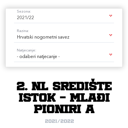
Sezona:
2021/22
Razina:
Hrvatski nogometni savez
Natjecanje:
- odaberi natjecanje -
2. NL Središte
Istok - Mlađi
pioniri A
2021/2022