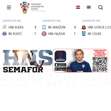
SUPERSPORT HNL
SUPERSPORT HNL
SUPERSPORT HNL
HNK RIJEKA
2
NK VARAŽDIN
2
HNK GORICA S.D.
NK RUDEŠ
1
HNK HAJDUK
1
NK OSIJEK
semafor
SEMAFO