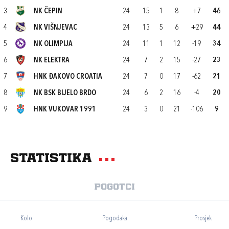
3
NK ČEPIN
24
15
1
8
+7
46
4
NK VIŠNJEVAC
24
13
5
6
+29
44
5
NK OLIMPIJA
24
11
1
12
-19
34
6
NK ELEKTRA
24
7
2
15
-27
23
7
HNK ĐAKOVO CROATIA
24
7
0
17
-62
21
8
NK BSK BIJELO BRDO
24
6
2
16
-4
20
9
HNK VUKOVAR 1991
24
3
0
21
-106
9
Statistika
Pogotci
Kolo
Pogodaka
Prosjek