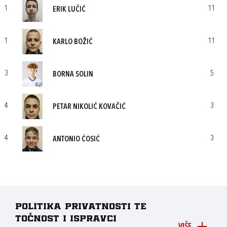
1
11
ERIK LUČIĆ
1
11
KARLO BOŽIĆ
3
5
BORNA SOLIN
4
3
PETAR NIKOLIĆ KOVAČIĆ
4
3
ANTONIO ĆOSIĆ
Politika privatnosti te
točnost i ispravci