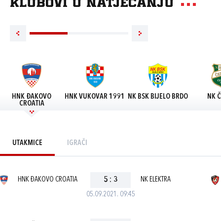
Klubovi u natjecanju
HNK ĐAKOVO
HNK VUKOVAR 1991
NK BSK BIJELO BRDO
NK Č
CROATIA
UTAKMICE
IGRAČI
HNK ĐAKOVO CROATIA
5
:
3
NK ELEKTRA
05.09.2021. 09:45