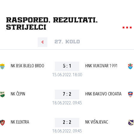
Raspored, rezultati,
strijelci
27. kolo
NK BSK BIJELO BRDO
5
:
1
HNK VUKOVAR 1991
15.06.2022. 18:00
NK ČEPIN
7
:
2
HNK ĐAKOVO CROATIA
18.06.2022. 09:45
NK ELEKTRA
2
:
2
NK VIŠNJEVAC
18.06.2022. 09:45