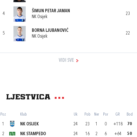
ŠIMUN PETAR JAMAN
4
23
NK Osijek
BORNA LJUBANOVIĆ
5
22
NK Osijek
VIDI SVE
Ljestvica
Poz
Klub
Uk
Pob
Ner
Por
GR
Bod
1
NK OSIJEK
24
23
1
0
+118
70
2
NK STAMPEDO
24
16
2
6
+64
50