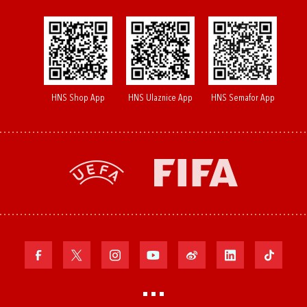
HNS Shop App
HNS Ulaznice App
HNS Semafor App