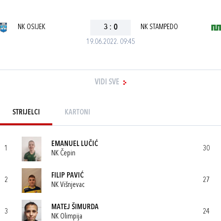
NK OSIJEK
3
:
0
NK STAMPEDO
19.06.2022. 09:45
VIDI SVE
STRIJELCI
KARTONI
EMANUEL LUČIĆ
1
30
NK Čepin
FILIP PAVIĆ
2
27
NK Višnjevac
MATEJ ŠIMURDA
3
24
NK Olimpija