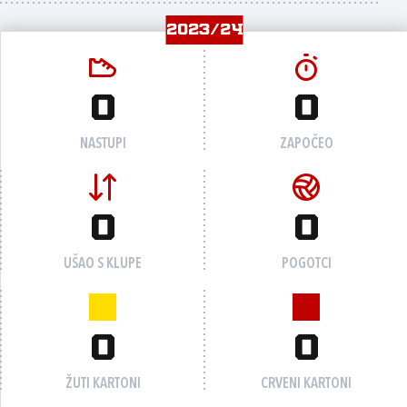
2023/24
0
0
NASTUPI
ZAPOČEO
0
0
UŠAO S KLUPE
POGOTCI
0
0
ŽUTI KARTONI
CRVENI KARTONI