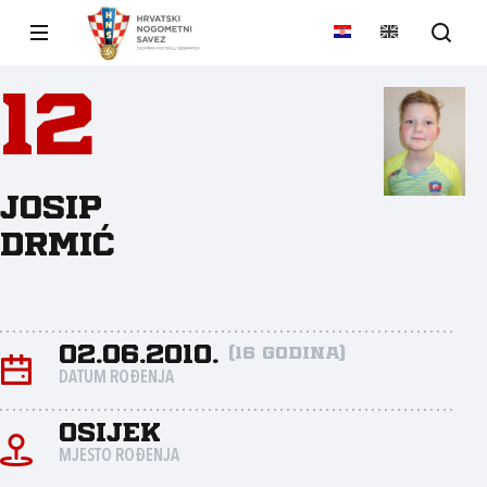
12
Josip
Drmić
02.06.2010.
(16 godina)
DATUM ROĐENJA
Osijek
MJESTO ROĐENJA