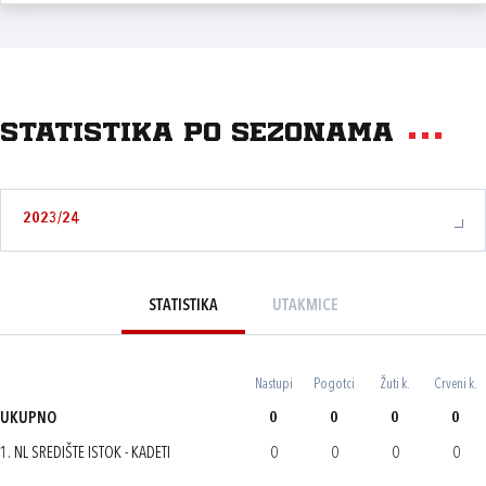
Statistika po sezonama
2023/24
STATISTIKA
UTAKMICE
Nastupi
Pogotci
Žuti k.
Crveni k.
UKUPNO
0
0
0
0
1. NL SREDIŠTE ISTOK - KADETI
0
0
0
0