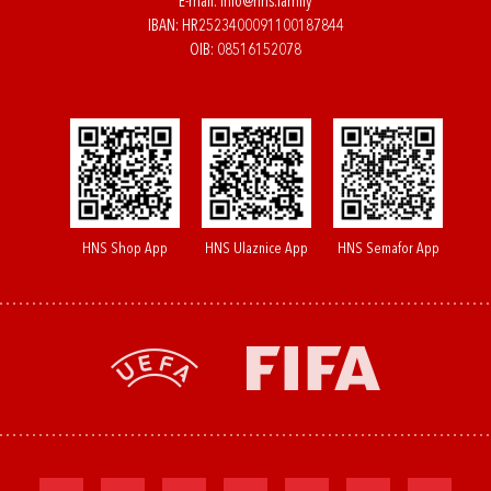
E-mail:
info@hns.family
IBAN: HR2523400091100187844
OIB: 08516152078
HNS Shop App
HNS Ulaznice App
HNS Semafor App