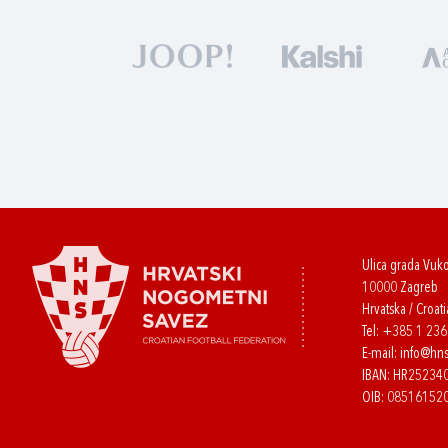
Ulica grada Vuk
10000 Zagreb
Hrvatska / Croati
Tel:
+385 1 23
E-mail:
info@hns
IBAN: HR2523
OIB: 08516152