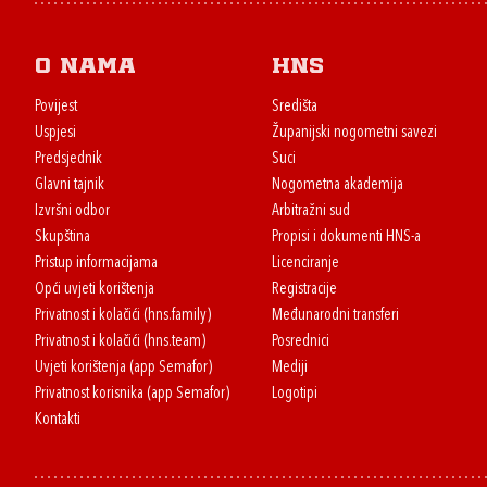
O nama
HNS
Povijest
Središta
Uspjesi
Županijski nogometni savezi
Predsjednik
Suci
Glavni tajnik
Nogometna akademija
Izvršni odbor
Arbitražni sud
Skupština
Propisi i dokumenti HNS-a
Pristup informacijama
Licenciranje
Opći uvjeti korištenja
Registracije
Privatnost i kolačići (hns.family)
Međunarodni transferi
Privatnost i kolačići (hns.team)
Posrednici
Uvjeti korištenja (app Semafor)
Mediji
Privatnost korisnika (app Semafor)
Logotipi
Kontakti