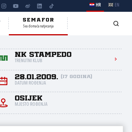
HR
EN
A
SEMAFOR
Sva domaća natjecanja
NK Stampedo
TRENUTNI KLUB
28.01.2009.
(17 godina)
DATUM ROĐENJA
Osijek
MJESTO ROĐENJA