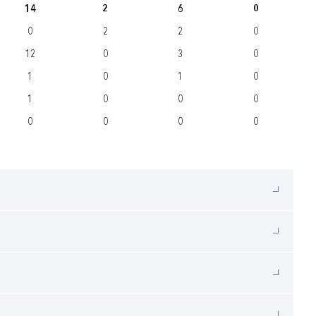
14
2
6
0
0
2
2
0
12
0
3
0
1
0
1
0
1
0
0
0
0
0
0
0