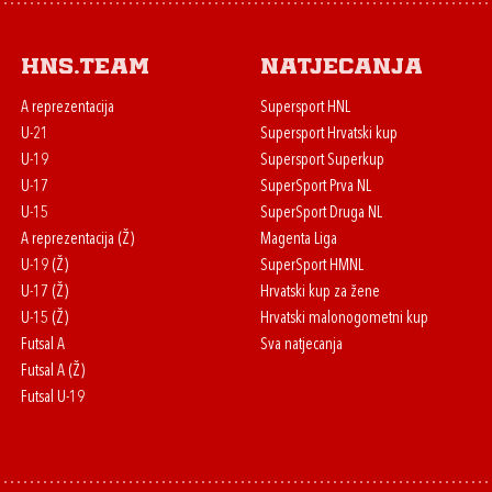
HNS.team
Natjecanja
A reprezentacija
Supersport HNL
U-21
Supersport Hrvatski kup
U-19
Supersport Superkup
U-17
SuperSport Prva NL
U-15
SuperSport Druga NL
A reprezentacija (Ž)
Magenta Liga
U-19 (Ž)
SuperSport HMNL
U-17 (Ž)
Hrvatski kup za žene
U-15 (Ž)
Hrvatski malonogometni kup
Futsal A
Sva natjecanja
Futsal A (Ž)
Futsal U-19