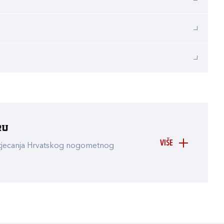
ru
VIŠE
atjecanja Hrvatskog nogometnog