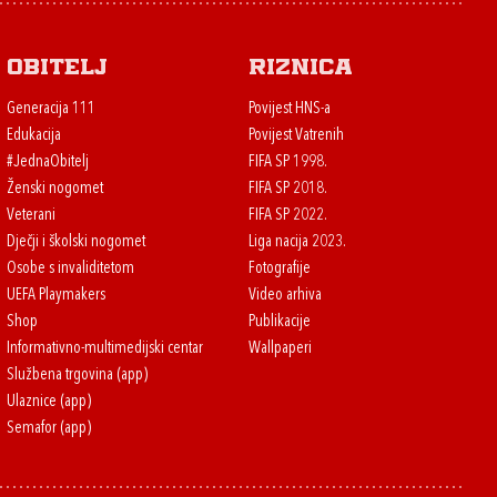
Obitelj
Riznica
Generacija 111
Povijest HNS-a
Edukacija
Povijest Vatrenih
#JednaObitelj
FIFA SP 1998.
Ženski nogomet
FIFA SP 2018.
Veterani
FIFA SP 2022.
Dječji i školski nogomet
Liga nacija 2023.
Osobe s invaliditetom
Fotografije
UEFA Playmakers
Video arhiva
Shop
Publikacije
Informativno-multimedijski centar
Wallpaperi
Službena trgovina (app)
Ulaznice (app)
Semafor (app)