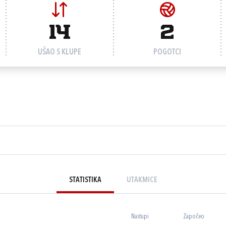
14
2
UŠAO S KLUPE
POGOTCI
STATISTIKA
UTAKMICE
Nastupi
Započeo