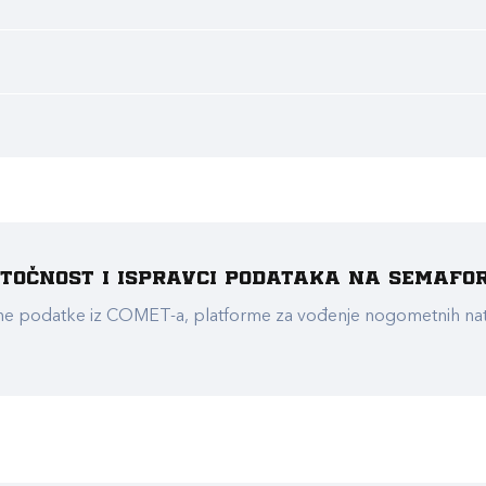
e točnost i ispravci podataka na Semafo
ualne podatke iz COMET-a, platforme za vođenje nogometnih n