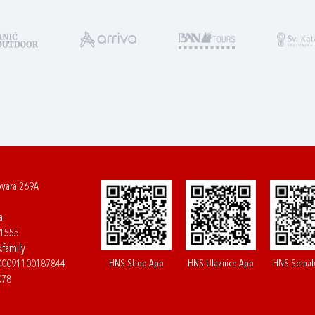
ovara 269A
a
61555
.family
HNS Shop App
HNS Ulaznice App
HNS Semaf
400091100187844
078