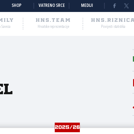
SHOP
VATRENO SRCE
MEDIJI
MILY
HNS.TEAM
HNS.RIZNIC
a Saveza
Hrvatske reprezentacije
Povijest i statistika
el
2025/26