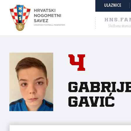
ULAZNICE
HNS.FA
Službena stranic
4
Gabrij
Gavić