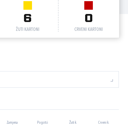
6
0
ŽUTI KARTONI
CRVENI KARTONI
Zamjena
Pogotci
Žuti k.
Crveni k.