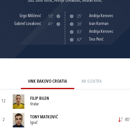
Suci: Dino Tomić, Hrvoje Orešković, Vedran Krnić.
Grgo Miličević
Andrija Kerovec
10'
25'
Gabriel Lovaković
Ivan Korman
41'
36'
Andrija Kerovec
83'
Tino Perić
87'
HNK ĐAKOVO CROATIA
NK ELEKTRA
FILIP BILEN
12
Vratar
TONY MATKOVIĆ
2
85'
Igrač