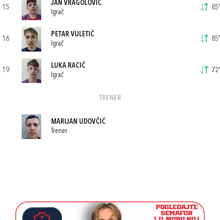
JAN VRAGOLOVIĆ
15
85'
Igrač
PETAR VULETIĆ
16
85'
Igrač
LUKA RACIĆ
19
72'
Igrač
TRENER
MARIJAN UDOVČIĆ
Trener