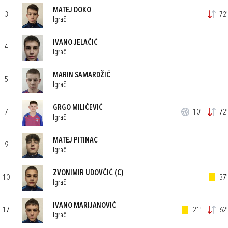
MATEJ DOKO
3
72'
Igrač
IVANO JELAČIĆ
4
Igrač
MARIN SAMARDŽIĆ
5
Igrač
GRGO MILIČEVIĆ
7
10'
72'
Igrač
MATEJ PITINAC
9
Igrač
ZVONIMIR UDOVČIĆ
(C)
10
37'
Igrač
IVANO MARIJANOVIĆ
17
21'
62'
Igrač