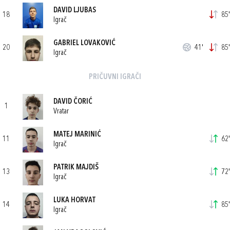
DAVID LJUBAS
18
85'
Igrač
GABRIEL LOVAKOVIĆ
20
41'
85'
Igrač
PRIČUVNI IGRAČI
DAVID ČORIĆ
1
Vratar
MATEJ MARINIĆ
11
62'
Igrač
PATRIK MAJDIŠ
13
72'
Igrač
LUKA HORVAT
14
85'
Igrač