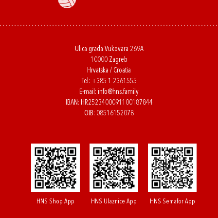
Ulica grada Vukovara 269A
10000 Zagreb
Hrvatska / Croatia
Tel:
+385 1 2361555
E-mail:
info@hns.family
IBAN: HR2523400091100187844
OIB: 08516152078
HNS Shop App
HNS Ulaznice App
HNS Semafor App