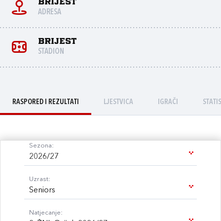
Brijest
ADRESA
Brijest
STADION
RASPORED I REZULTATI
LJESTVICA
IGRAČI
STATI
Sezona:
2026/27
Uzrast:
Seniors
Natjecanje: