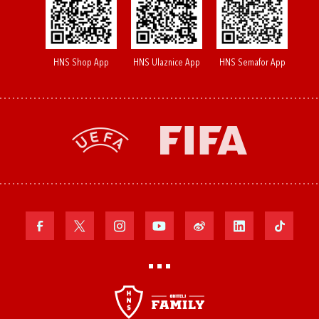
HNS Shop App
HNS Ulaznice App
HNS Semafor App