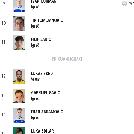
IVAN KORMAN
9
20'
Igrač
TIN TOMLJANOVIĆ
10
Igrač
FILIP ŠARIĆ
11
Igrač
PRIČUVNI IGRAČI
LUKAS EĐED
12
Vratar
GABRIJEL GAVIĆ
13
Igrač
FRAN ABRAMOVIĆ
14
Igrač
LUKA ZDILAR