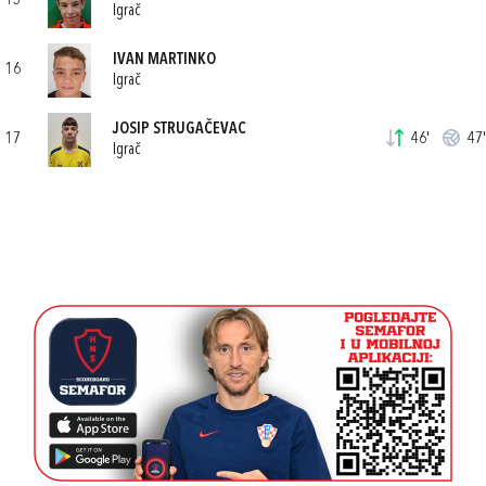
15
Igrač
IVAN MARTINKO
16
Igrač
JOSIP STRUGAČEVAC
17
46'
47'
Igrač