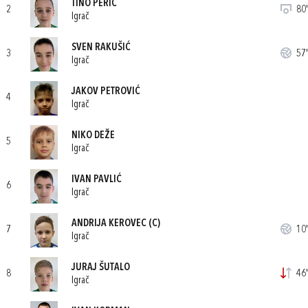
TINO PERIĆ
2
80'
Igrač
SVEN RAKUŠIĆ
3
57'
Igrač
JAKOV PETROVIĆ
4
Igrač
NIKO DEŽE
5
Igrač
IVAN PAVLIĆ
6
Igrač
ANDRIJA KEROVEC
(C)
7
10'
Igrač
JURAJ ŠUTALO
8
46'
Igrač