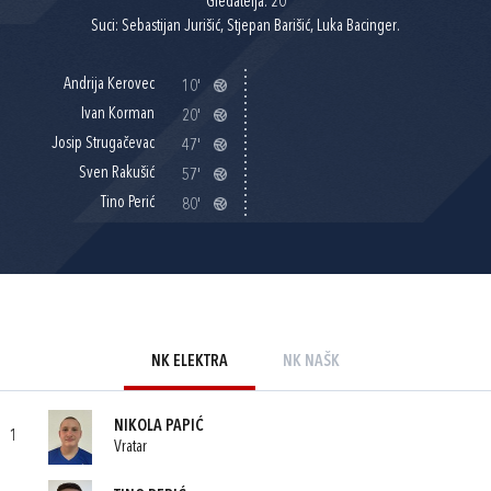
Gledatelja: 20
Suci: Sebastijan Jurišić, Stjepan Barišić, Luka Bacinger.
Andrija Kerovec
10'
Ivan Korman
20'
Josip Strugačevac
47'
Sven Rakušić
57'
Tino Perić
80'
NK ELEKTRA
NK NAŠK
NIKOLA PAPIĆ
1
Vratar