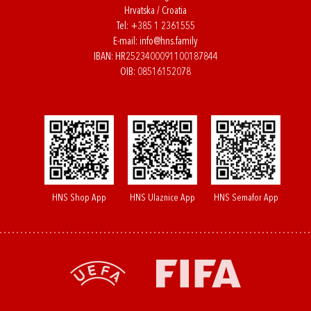
Hrvatska / Croatia
Tel:
+385 1 2361555
E-mail:
info@hns.family
IBAN: HR2523400091100187844
OIB: 08516152078
HNS Shop App
HNS Ulaznice App
HNS Semafor App