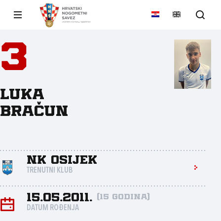
3
Luka
Bračun
NK Osijek
TRENUTNI KLUB
15.05.2011.
(15 godina)
DATUM ROĐENJA