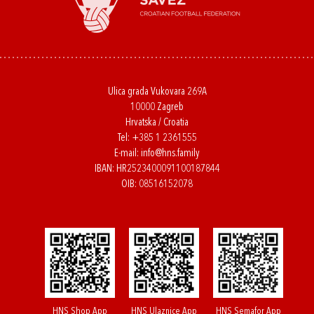
Ulica grada Vukovara 269A
10000 Zagreb
Hrvatska / Croatia
Tel:
+385 1 2361555
E-mail:
info@hns.family
IBAN: HR2523400091100187844
OIB: 08516152078
HNS Shop App
HNS Ulaznice App
HNS Semafor App