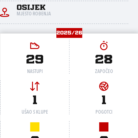
Osijek
MJESTO ROĐENJA
2025/26
29
28
NASTUPI
ZAPOČEO
1
1
UŠAO S KLUPE
POGOTCI