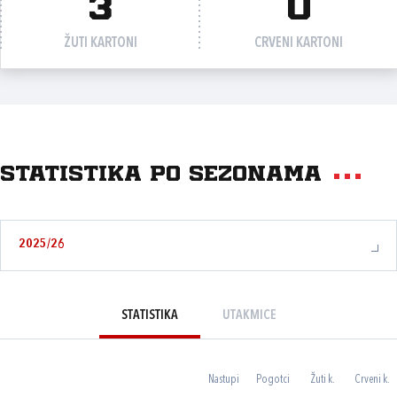
3
0
ŽUTI KARTONI
CRVENI KARTONI
Statistika po sezonama
2025/26
STATISTIKA
UTAKMICE
Nastupi
Pogotci
Žuti k.
Crveni k.