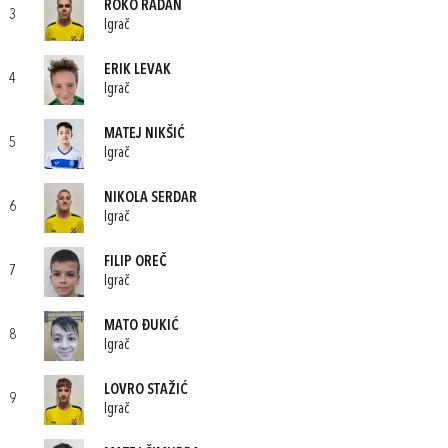
ROKO RADAN
3
Igrač
ERIK LEVAK
4
Igrač
MATEJ NIKŠIĆ
5
Igrač
NIKOLA SERDAR
6
Igrač
FILIP OREČ
7
Igrač
MATO ĐUKIĆ
8
Igrač
LOVRO STAŽIĆ
9
Igrač