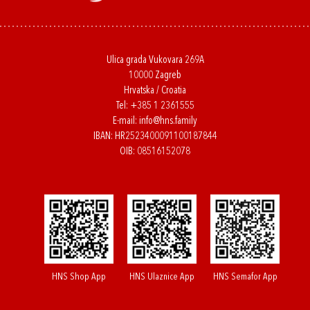
Ulica grada Vukovara 269A
10000 Zagreb
Hrvatska / Croatia
Tel:
+385 1 2361555
E-mail:
info@hns.family
IBAN: HR2523400091100187844
OIB: 08516152078
HNS Shop App
HNS Ulaznice App
HNS Semafor App