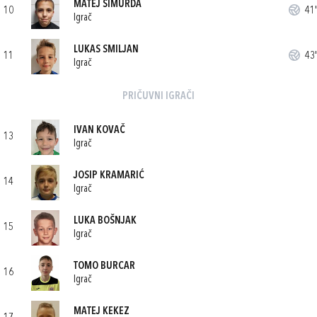
MATEJ ŠIMURDA
10
41'
Igrač
LUKAS SMILJAN
11
43'
Igrač
PRIČUVNI IGRAČI
IVAN KOVAČ
13
Igrač
JOSIP KRAMARIĆ
14
Igrač
LUKA BOŠNJAK
15
Igrač
TOMO BURCAR
16
Igrač
MATEJ KEKEZ