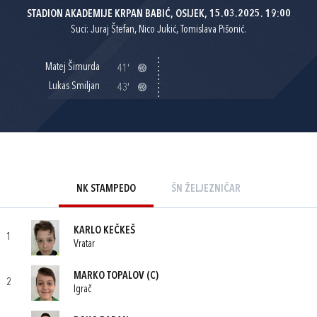
STADION AKADEMIJE KRPAN BABIĆ, OSIJEK, 15.03.2025. 19:00
Suci: Juraj Štefan, Nico Jukić, Tomislava Pišonić.
Matej Šimurda
41'
Lukas Smiljan
43'
NK STAMPEDO
ŠN ŽELJEZNIČAR
KARLO KEČKEŠ
1
Vratar
MARKO TOPALOV
(C)
2
Igrač