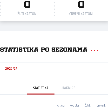
0
0
ŽUTI KARTONI
CRVENI KARTONI
Statistika po sezonama
2025/26
STATISTIKA
UTAKMICE
Nastupi
Pogotci
Žuti k.
Crveni k.