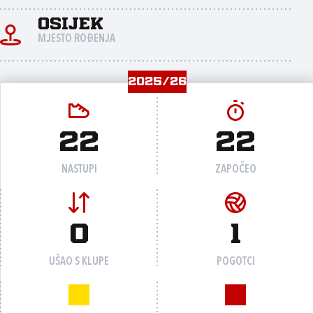
Osijek
MJESTO ROĐENJA
2025/26
22
22
NASTUPI
ZAPOČEO
0
1
UŠAO S KLUPE
POGOTCI