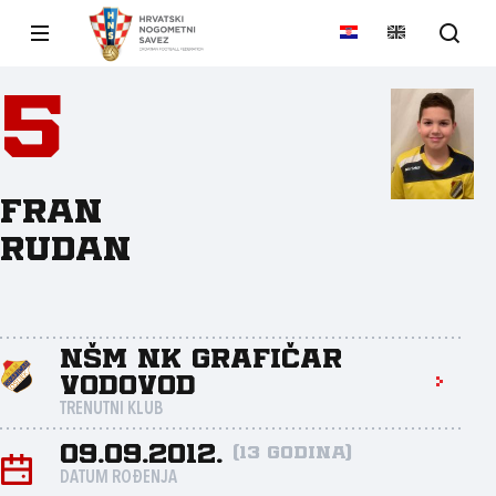
5
Fran
Rudan
NŠM NK Grafičar
Vodovod
TRENUTNI KLUB
09.09.2012.
(13 godina)
DATUM ROĐENJA