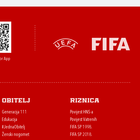
or App
Obitelj
Riznica
Generacija 111
Povijest HNS-a
Edukacija
Povijest Vatrenih
#JednaObitelj
FIFA SP 1998.
Ženski nogomet
FIFA SP 2018.