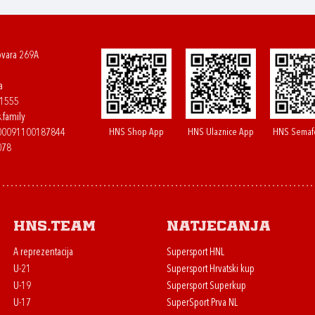
ovara 269A
a
61555
.family
HNS Shop App
HNS Ulaznice App
HNS Semaf
400091100187844
078
HNS.team
Natjecanja
A reprezentacija
Supersport HNL
U-21
Supersport Hrvatski kup
U-19
Supersport Superkup
U-17
SuperSport Prva NL