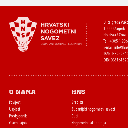
Ulica grada Vuk
10000 Zagreb
Hrvatska / Croati
Tel:
+385 1 23
E-mail:
info@hns
IBAN: HR2523
OIB: 08516152
O nama
HNS
Povijest
Središta
Uspjesi
Županijski nogometni savezi
Predsjednik
Suci
Glavni tajnik
Nogometna akademija