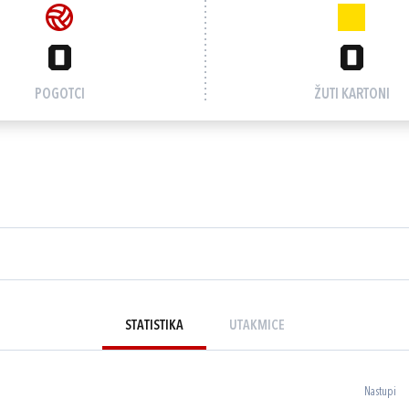
0
0
POGOTCI
ŽUTI KARTONI
STATISTIKA
UTAKMICE
Nastupi