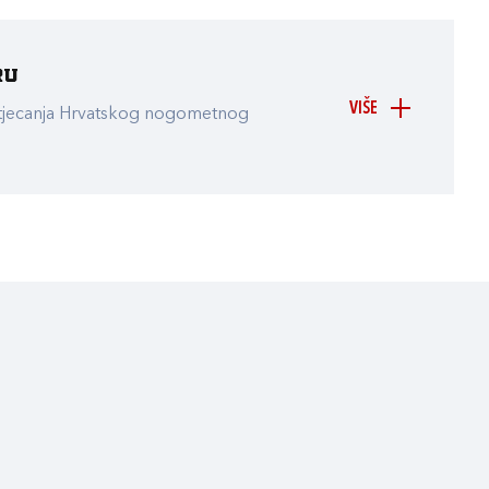
ru
VIŠE
atjecanja Hrvatskog nogometnog