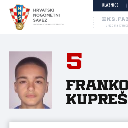
ULAZNICE
HNS.FA
Službena stranic
5
Frank
Kupre