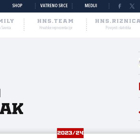
SHOP
VATRENO SRCE
MEDIJI
MILY
HNS.TEAM
HNS.RIZNIC
a Saveza
Hrvatske reprezentacije
Povijest i statistika
o
šak
2023/24