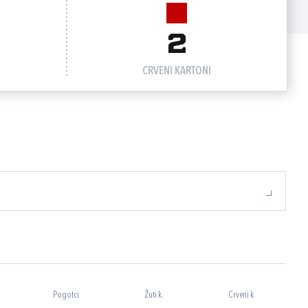
2
CRVENI KARTONI
Pogotci
Žuti k.
Crveni k.