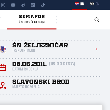
HR
EN
A
SEMAFOR
Sva domaća natjecanja
ŠN Željezničar
TRENUTNI KLUB
08.06.2011.
(15 godina)
DATUM ROĐENJA
Slavonski Brod
MJESTO ROĐENJA