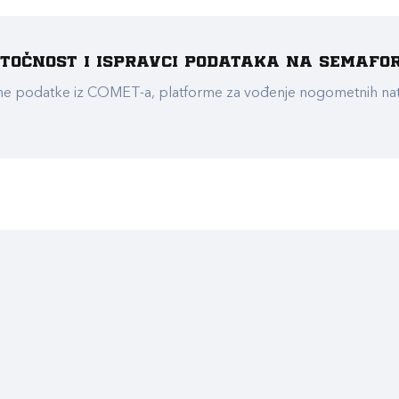
e točnost i ispravci podataka na Semafo
ualne podatke iz COMET-a, platforme za vođenje nogometnih n