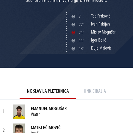
Suci: Gabrijel Strnak, Hrvoje Grgić, Dražen Miočević.
Teo Perković
7'
Ivan Fabijan
22'
Mislav Mogušar
24'
Igor Belić
44'
Duje Malović
48'
NK SLAVIJA PLETERNICA
HNK CIBALIA
EMANUEL MOGUŠAR
1
Vratar
MATEJ EĆIMOVIĆ
2