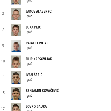
Igrač
JAKOV ALABER
(C)
3
Igrač
LUKA PEIĆ
7
Igrač
RAFAEL CRNJAC
8
Igrač
FILIP KRESOVLJAK
10
Igrač
IVAN ŠARIĆ
11
Igrač
BENJAMIN KOVAČEVIĆ
15
Igrač
LOVRO GAURA
17