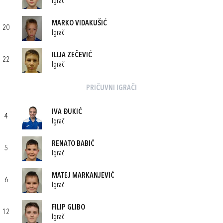
Igrač
MARKO VIDAKUŠIĆ
20
Igrač
ILIJA ZEČEVIĆ
22
Igrač
PRIČUVNI IGRAČI
IVA ĐUKIĆ
4
Igrač
RENATO BABIĆ
5
Igrač
MATEJ MARKANJEVIĆ
6
Igrač
FILIP GLIBO
12
Igrač