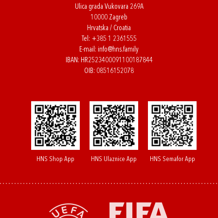
Ulica grada Vukovara 269A
10000 Zagreb
Hrvatska / Croatia
Tel:
+385 1 2361555
E-mail:
info@hns.family
IBAN: HR2523400091100187844
OIB: 08516152078
HNS Shop App
HNS Ulaznice App
HNS Semafor App