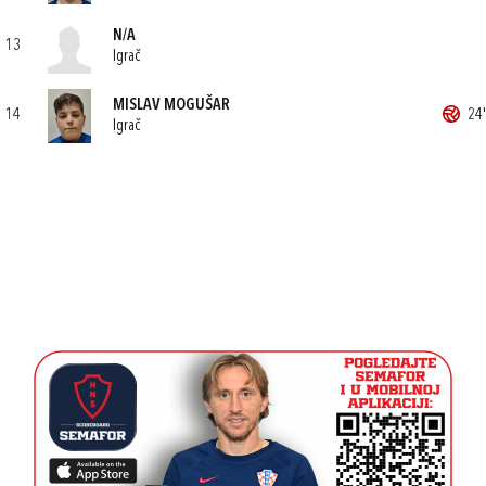
N/A
13
Igrač
MISLAV MOGUŠAR
14
24'
Igrač