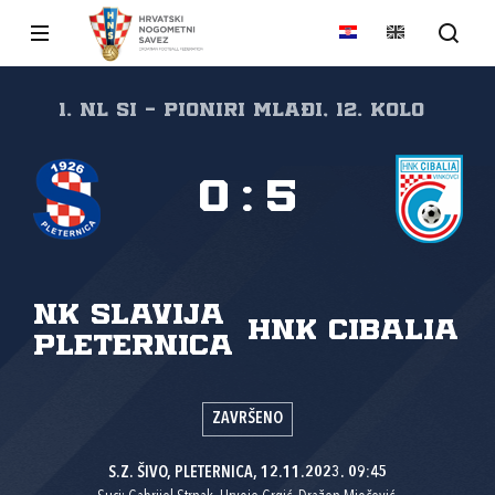
1. NL SI - Pioniri mlađi, 12. kolo
0
:
5
NK Slavija
HNK Cibalia
Pleternica
ZAVRŠENO
S.Z. ŠIVO, PLETERNICA, 12.11.2023. 09:45