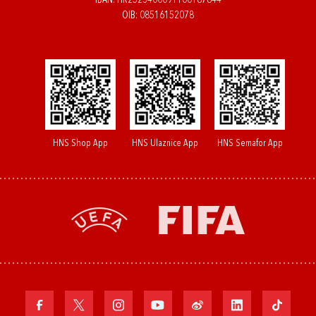
IBAN: HR2523400091100187844
OIB: 08516152078
HNS Shop App
HNS Ulaznice App
HNS Semafor App