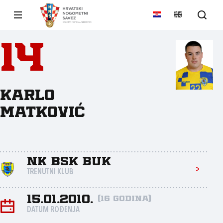
14
Karlo
Matković
NK BSK Buk
TRENUTNI KLUB
15.01.2010.
(16 godina)
DATUM ROĐENJA