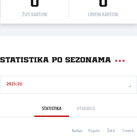
0
0
ŽUTI KARTONI
CRVENI KARTONI
Statistika po sezonama
2025/26
STATISTIKA
UTAKMICE
Nastupi
Pogotci
Žuti k.
Crveni k.