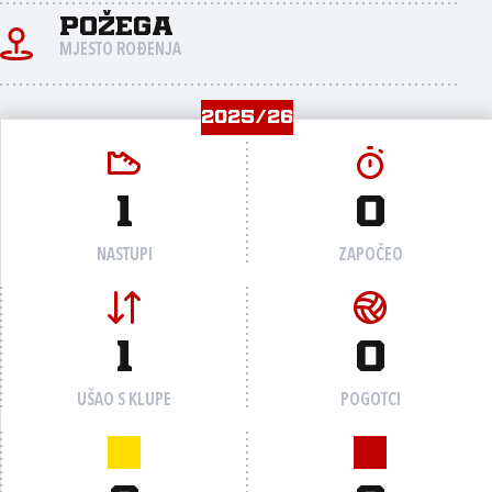
Požega
MJESTO ROĐENJA
2025/26
1
0
NASTUPI
ZAPOČEO
1
0
UŠAO S KLUPE
POGOTCI