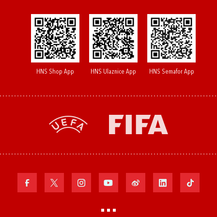
HNS Shop App
HNS Ulaznice App
HNS Semafor App