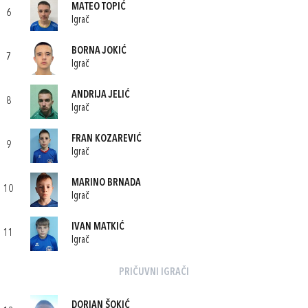
MATEO TOPIĆ
6
Igrač
BORNA JOKIĆ
7
Igrač
ANDRIJA JELIĆ
8
Igrač
FRAN KOZAREVIĆ
9
Igrač
MARINO BRNADA
10
Igrač
IVAN MATKIĆ
11
Igrač
PRIČUVNI IGRAČI
DORIAN ŠOKIĆ