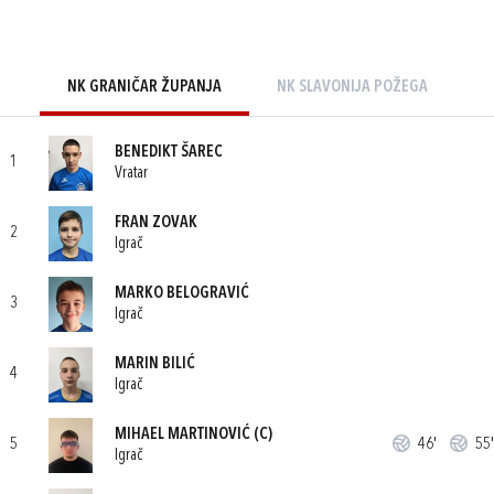
NK GRANIČAR ŽUPANJA
NK SLAVONIJA POŽEGA
BENEDIKT ŠAREC
1
Vratar
FRAN ZOVAK
2
Igrač
MARKO BELOGRAVIĆ
3
Igrač
MARIN BILIĆ
4
Igrač
MIHAEL MARTINOVIĆ
(C)
5
46'
55'
Igrač