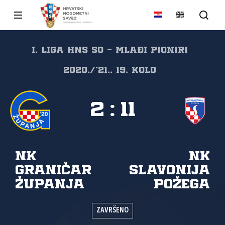
I. liga HNS SO - Mlađi pioniri
2020./'21., 19. kolo
2
:
11
NK
NK
Graničar
Slavonija
Županja
Požega
ZAVRŠENO