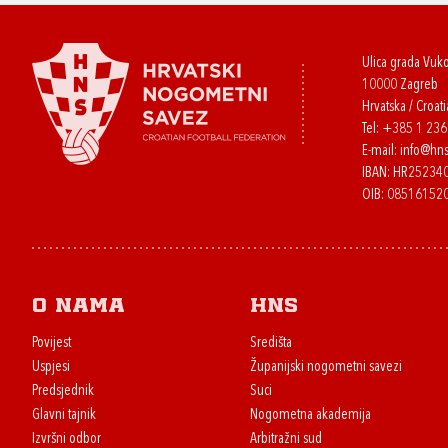
Ulica grada Vuk
10000 Zagreb
Hrvatska / Croati
Tel:
+385 1 23
E-mail:
info@hns
IBAN: HR2523
OIB: 08516152
O nama
HNS
Povijest
Središta
Uspjesi
Županijski nogometni savezi
Predsjednik
Suci
Glavni tajnik
Nogometna akademija
Izvršni odbor
Arbitražni sud