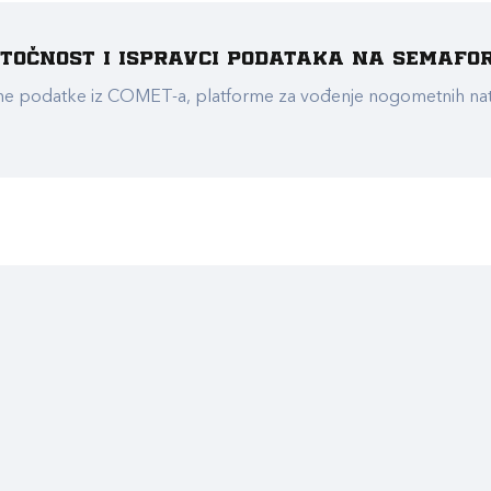
e točnost i ispravci podataka na Semafo
ualne podatke iz COMET-a, platforme za vođenje nogometnih n