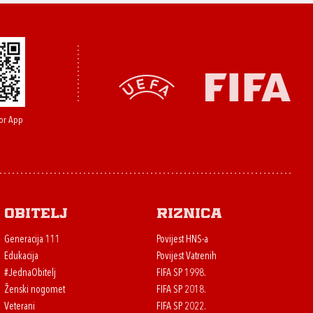
or App
Obitelj
Riznica
Generacija 111
Povijest HNS-a
Edukacija
Povijest Vatrenih
#JednaObitelj
FIFA SP 1998.
Ženski nogomet
FIFA SP 2018.
Veterani
FIFA SP 2022.