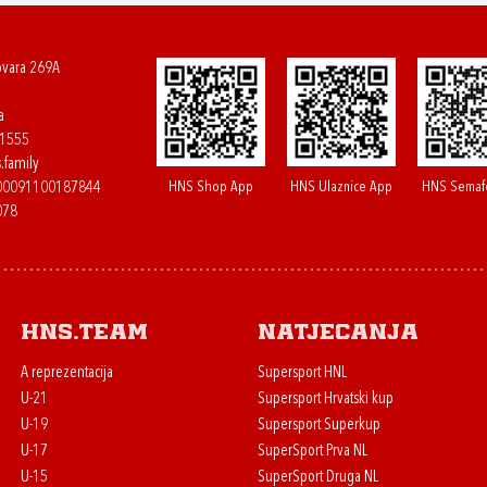
ovara 269A
a
61555
.family
HNS Shop App
HNS Ulaznice App
HNS Semaf
400091100187844
078
HNS.team
Natjecanja
A reprezentacija
Supersport HNL
U-21
Supersport Hrvatski kup
U-19
Supersport Superkup
U-17
SuperSport Prva NL
U-15
SuperSport Druga NL