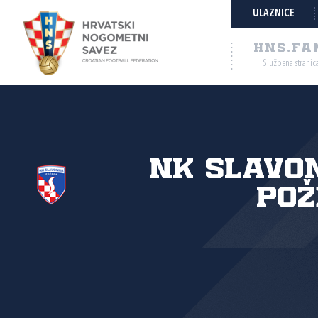
ULAZNICE
HNS.FA
Službena stranic
NK Slavo
Pož