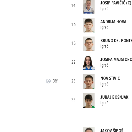
JOSIP PAVIČIĆ
(C)
14
Igrač
ANDRIJA HORA
16
Igrač
BRUNO DEL PONT
18
Igrač
JOSIPA MAJSTORO
22
Igrač
NOA ŠTIVIĆ
38'
23
Igrač
JURAJ BOŠNJAK
33
Igrač
JAKOV ŠIPOŠ