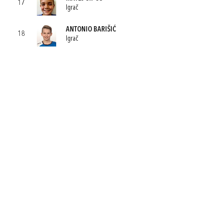
17
Igrač
ANTONIO BARIŠIĆ
18
Igrač