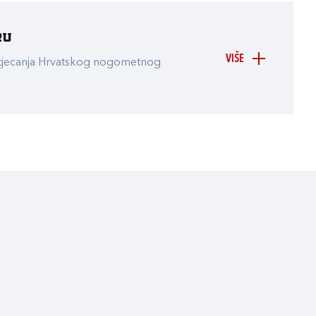
ru
VIŠE
atjecanja Hrvatskog nogometnog