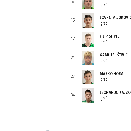
8
Igrač
LOVRO MIJOKOVI
15
Igrač
FILIP STIPIĆ
17
Igrač
GABRIJEL ŠTIVIĆ
24
Igrač
MARKO HORA
27
Igrač
LEONARDO KAJZO
34
Igrač