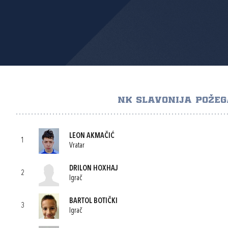
NK SLAVONIJA POŽE
LEON AKMAČIĆ
1
Vratar
DRILON HOXHAJ
2
Igrač
BARTOL BOTIČKI
3
Igrač