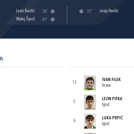
Leon Barišić
Josip Pavičić
38'
25'
Matej Šipoš
47'
GA
IVAN FILEK
12
Vratar
LEON PIFKA
5
Igrač
LUKA PRPIĆ
6
Igrač