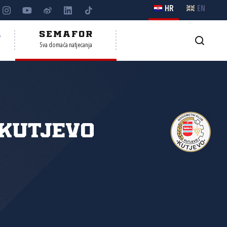
HR
EN
A
SEMAFOR
Sva domaća natjecanja
Kutjevo