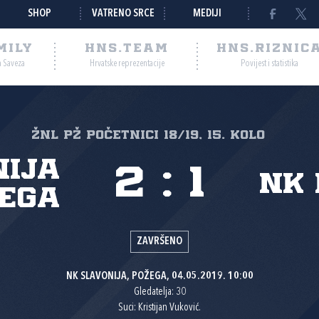
SHOP
VATRENO SRCE
MEDIJI
MILY
HNS.TEAM
HNS.RIZNIC
a Saveza
Hrvatske reprezentacije
Povijest i statistika
ŽNL PŽ početnici 18/19, 15. kolo
nija
2
:
1
NK 
ega
ZAVRŠENO
NK SLAVONIJA, POŽEGA, 04.05.2019. 10:00
Gledatelja: 30
Suci: Kristijan Vuković.