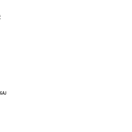
Ć
GAJ