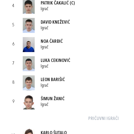
PATRIK ČAKALIĆ
(C)
4
Igrač
DAVID KNEŽEVIĆ
5
Igrač
NOA ČARĐIĆ
6
Igrač
LUKA CEKINOVIĆ
7
Igrač
LEON BARIŠIĆ
8
Igrač
ŠIMUN ŽANIĆ
9
Igrač
PRIČUVNI IGRAČI
KARLO ŠUTALO