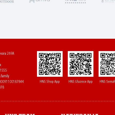
ovara 269A
a
61555
.family
HNS Shop App
HNS Ulaznice App
HNS Semaf
400091100187844
078