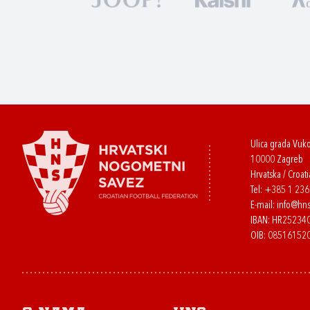
Ulica grada Vuk
10000 Zagreb
Hrvatska / Croati
Tel:
+385 1 23
E-mail:
info@hns
IBAN: HR2523
OIB: 08516152