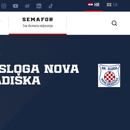
HR
EN
A
SEMAFOR
Sva domaća natjecanja
o
Sloga Nova
diška