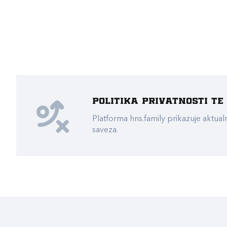
Politika privatnosti t
Platforma hns.family prikazuje akt
saveza.