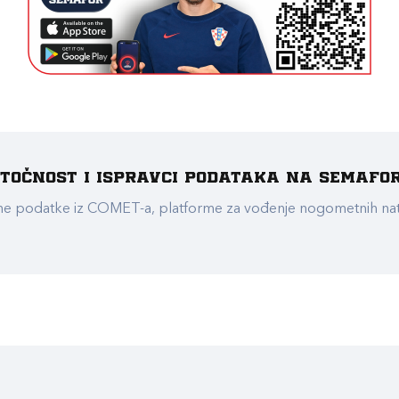
e točnost i ispravci podataka na Semafo
ualne podatke iz COMET-a, platforme za vođenje nogometnih n