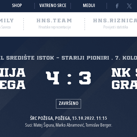
SHOP
VATRENO SRCE
MEDIJI
MILY
HNS.TEAM
HNS.RIZNIC
a Saveza
Hrvatske reprezentacije
Povijest i statistika
NL Središte Istok - Stariji pioniri , 7. kol
nija
NK 
4
:
3
ega
Gra
ZAVRŠENO
ŠRC POŽEGA, POŽEGA, 15.10.2022. 11:15
Suci: Matej Šipura, Marko Abramović, Tomislav Berger.