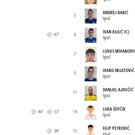
ANDREJ BABIĆ
5
Igrač
IVAN KULIĆ
(C)
47'
6
Igrač
LUKAS MIHANOVI
7
Igrač
IVANO MIJATOVIĆ
9
Igrač
DANIJEL AJDUČIĆ
11
Igrač
LUKA ŠEVČIK
44'
57'
14
Igrač
FILIP PETROVIĆ
34'
15
Igrač