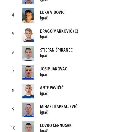
LUKA VIDOVIĆ
4
Igrač
DRAGO MARKOVIĆ
(C)
5
Igrač
STJEPAN ŠPIRANEC
6
Igrač
JOSIP JAKOVAC
7
Igrač
ANTE PAVIČIĆ
8
Igrač
MIHAEL KAPRALJEVIĆ
9
Igrač
LOVRO ČERNUŠAK
10
Igrač