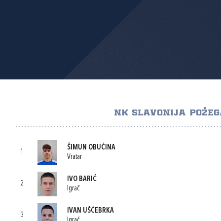
NK SLAVONIJA POŽE
ŠIMUN OBUĆINA
1
Vratar
IVO BARIĆ
2
Igrač
IVAN UŠĆEBRKA
3
Igrač