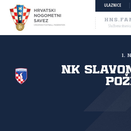
ULAZNICE
HNS.FA
Službena stranic
1. 
NK Slavo
Pož