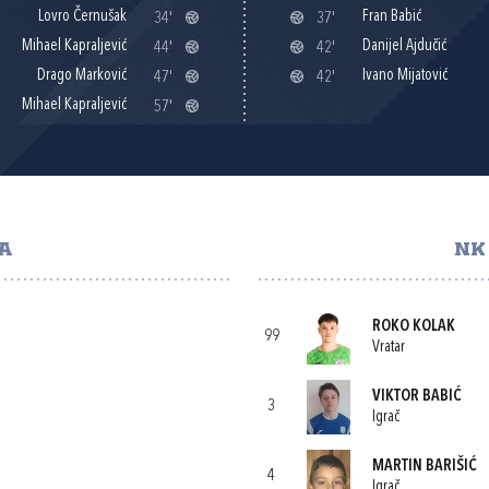
Lovro Černušak
Fran Babić
34'
37'
Mihael Kapraljević
Danijel Ajdučić
44'
42'
Drago Marković
Ivano Mijatović
47'
42'
Mihael Kapraljević
57'
GA
NK
ROKO KOLAK
99
Vratar
VIKTOR BABIĆ
3
Igrač
MARTIN BARIŠIĆ
4
Igrač