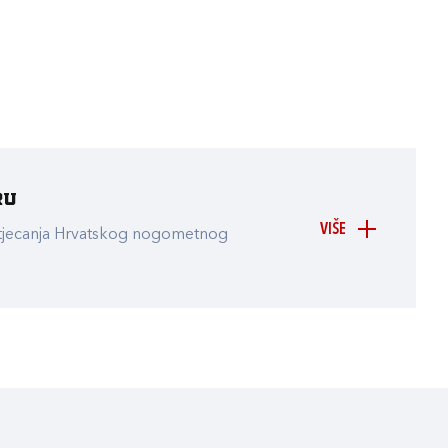
ru
VIŠE
atjecanja Hrvatskog nogometnog