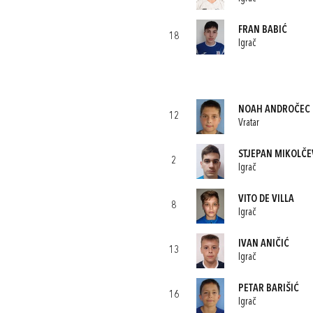
FRAN BABIĆ
18
Igrač
NOAH ANDROČEC
12
Vratar
STJEPAN MIKOLČE
2
Igrač
VITO DE VILLA
8
Igrač
IVAN ANIČIĆ
13
Igrač
PETAR BARIŠIĆ
16
Igrač