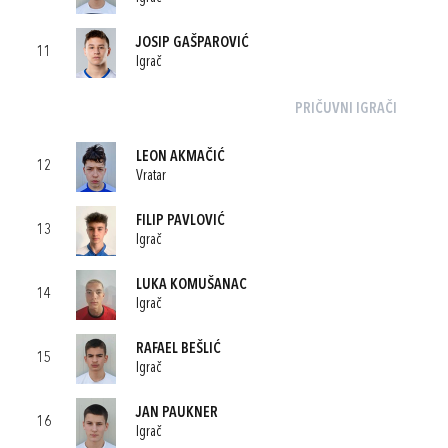
JOSIP GAŠPAROVIĆ
11
Igrač
PRIČUVNI IGRAČI
LEON AKMAČIĆ
12
Vratar
FILIP PAVLOVIĆ
13
Igrač
LUKA KOMUŠANAC
14
Igrač
RAFAEL BEŠLIĆ
15
Igrač
JAN PAUKNER
16
Igrač