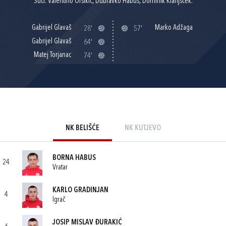
Suci: Valentino Oršikić, Dubravko Habus, Dominik Klanjšček.
Gabrijel Glavaš
Marko Adžaga
28'
57'
Gabrijel Glavaš
64'
Matej Torjanac
74'
NK BELIŠĆE
NK KUTJEVO
BORNA HABUS
24
Vratar
KARLO GRADINJAN
4
Igrač
JOSIP MISLAV ĐURAKIĆ