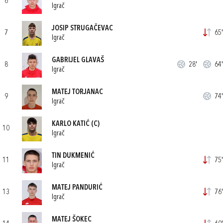
6
Igrač
JOSIP STRUGAČEVAC
7
65'
Igrač
GABRIJEL GLAVAŠ
8
28'
64'
Igrač
MATEJ TORJANAC
9
74'
Igrač
KARLO KATIĆ
(C)
10
Igrač
TIN DUKMENIĆ
11
75'
Igrač
MATEJ PANDURIĆ
13
76'
Igrač
MATEJ ŠOKEC