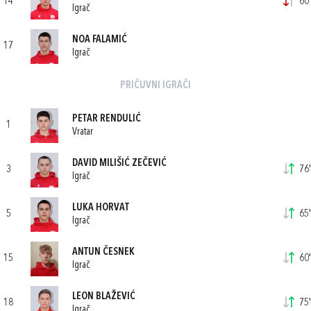
14
60'
Igrač
NOA FALAMIĆ
17
Igrač
PRIČUVNI IGRAČI
PETAR RENDULIĆ
1
Vratar
DAVID MILIŠIĆ ZEČEVIĆ
3
76'
Igrač
LUKA HORVAT
5
65'
Igrač
ANTUN ČESNEK
15
60'
Igrač
LEON BLAŽEVIĆ
18
75'
Igrač