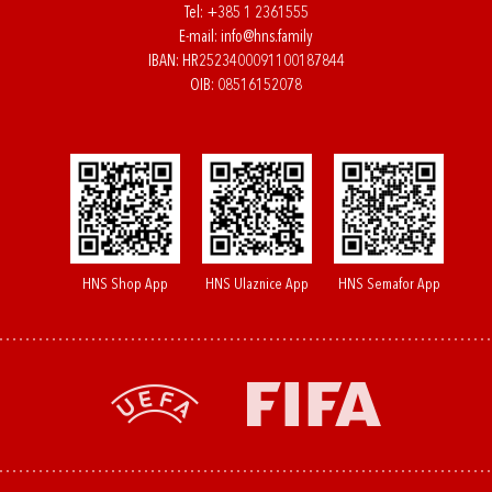
Tel:
+385 1 2361555
E-mail:
info@hns.family
IBAN: HR2523400091100187844
OIB: 08516152078
HNS Shop App
HNS Ulaznice App
HNS Semafor App