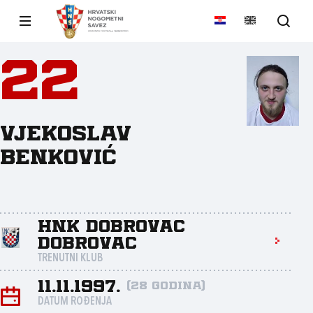
22
Vjekoslav
Benković
HNK Dobrovac
Dobrovac
TRENUTNI KLUB
11.11.1997.
(28 godina)
DATUM ROĐENJA