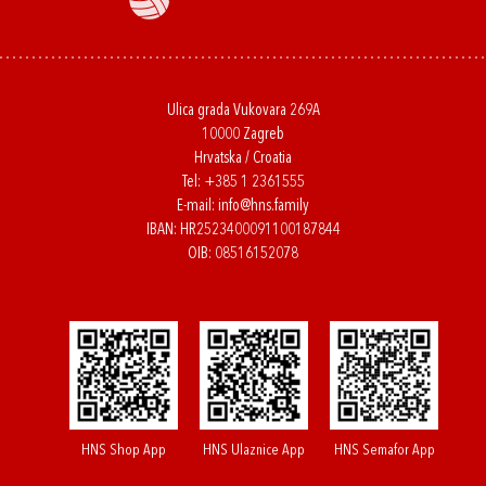
Ulica grada Vukovara 269A
10000 Zagreb
Hrvatska / Croatia
Tel:
+385 1 2361555
E-mail:
info@hns.family
IBAN: HR2523400091100187844
OIB: 08516152078
HNS Shop App
HNS Ulaznice App
HNS Semafor App