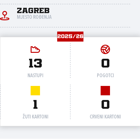
Zagreb
MJESTO ROĐENJA
2025/26
13
0
NASTUPI
POGOTCI
1
0
ŽUTI KARTONI
CRVENI KARTONI