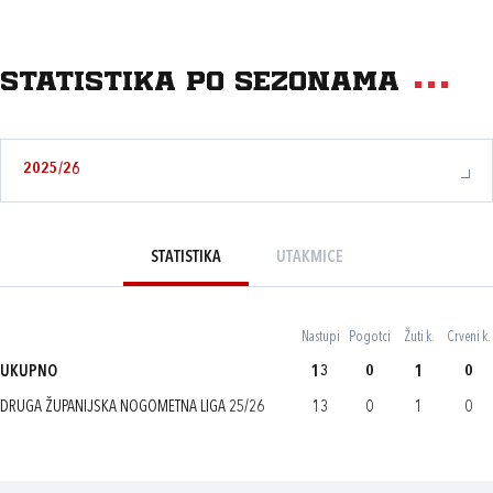
Statistika po sezonama
2025/26
STATISTIKA
UTAKMICE
Nastupi
Pogotci
Žuti k.
Crveni k.
UKUPNO
13
0
1
0
DRUGA ŽUPANIJSKA NOGOMETNA LIGA 25/26
13
0
1
0