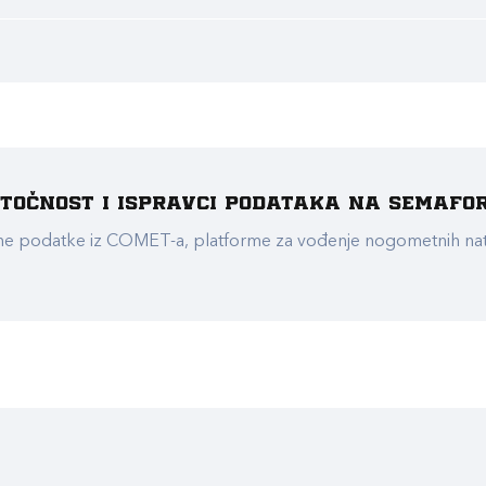
e točnost i ispravci podataka na Semafo
ualne podatke iz COMET-a, platforme za vođenje nogometnih n