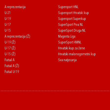
A reprezentacija
Supersport HNL
U-21
Supersport Hrvatski kup
U-19
Supersport Superkup
U-17
SuperSport Prva NL
U-15
SuperSport Druga NL
A reprezentacija (Ž)
Magenta Liga
U-19 (Ž)
SuperSport HMNL
U-17 (Ž)
Hrvatski kup za žene
U-15 (Ž)
Hrvatski malonogometni kup
Futsal A
Sva natjecanja
Futsal A (Ž)
Futsal U-19