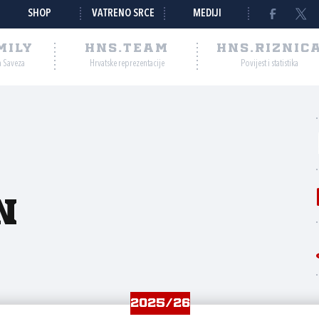
SHOP
VATRENO SRCE
MEDIJI
MILY
HNS.TEAM
HNS.RIZNIC
a Saveza
Hrvatske reprezentacije
Povijest i statistika
n
2025/26