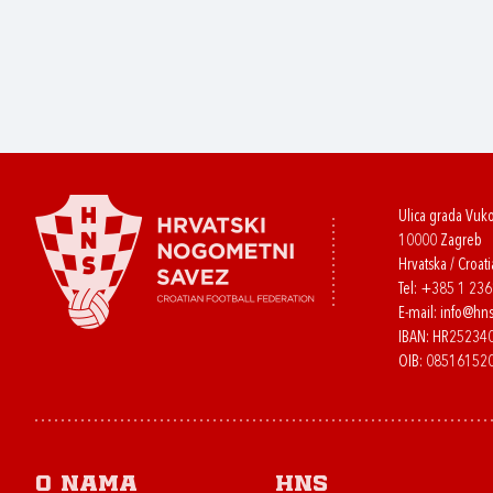
Ulica grada Vuk
10000 Zagreb
Hrvatska / Croati
Tel:
+385 1 23
E-mail:
info@hns
IBAN: HR2523
OIB: 08516152
O nama
HNS