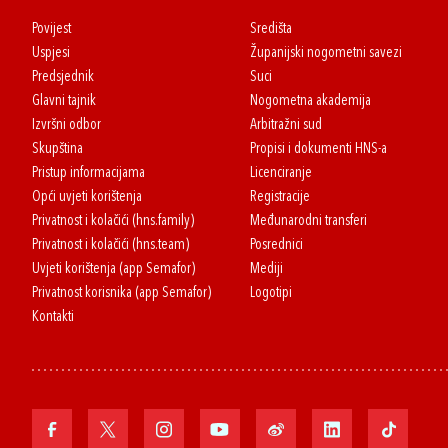
Povijest
Središta
Uspjesi
Županijski nogometni savezi
Predsjednik
Suci
Glavni tajnik
Nogometna akademija
Izvršni odbor
Arbitražni sud
Skupština
Propisi i dokumenti HNS-a
Pristup informacijama
Licenciranje
Opći uvjeti korištenja
Registracije
Privatnost i kolačići (hns.family)
Međunarodni transferi
Privatnost i kolačići (hns.team)
Posrednici
Uvjeti korištenja (app Semafor)
Mediji
Privatnost korisnika (app Semafor)
Logotipi
Kontakti