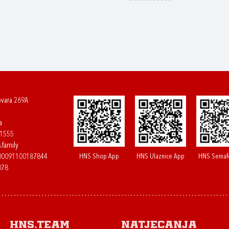
ovara 269A
a
61555
.family
HNS Shop App
HNS Ulaznice App
HNS Semaf
400091100187844
078
HNS.team
Natjecanja