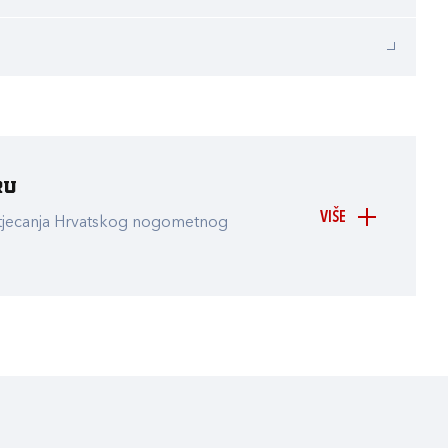
ru
VIŠE
atjecanja Hrvatskog nogometnog