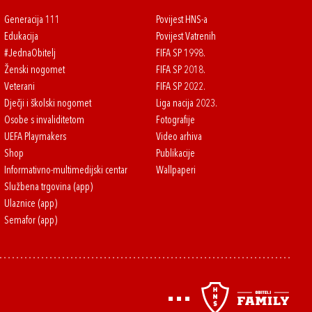
Generacija 111
Povijest HNS-a
Edukacija
Povijest Vatrenih
#JednaObitelj
FIFA SP 1998.
Ženski nogomet
FIFA SP 2018.
Veterani
FIFA SP 2022.
Dječji i školski nogomet
Liga nacija 2023.
Osobe s invaliditetom
Fotografije
UEFA Playmakers
Video arhiva
Shop
Publikacije
Informativno-multimedijski centar
Wallpaperi
Službena trgovina (app)
Ulaznice (app)
Semafor (app)