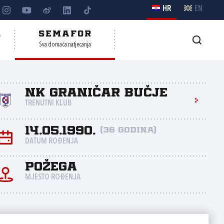
HR
EN
A
SEMAFOR
Sva domaća natjecanja
NK Graničar Bučje
TRENUTNI KLUB
14.05.1990.
(36 godina)
DATUM ROĐENJA
Požega
MJESTO ROĐENJA