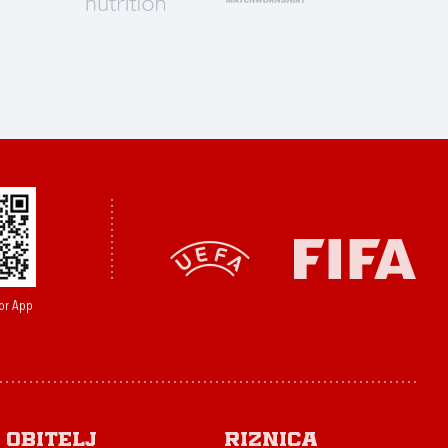
or App
Obitelj
Riznica