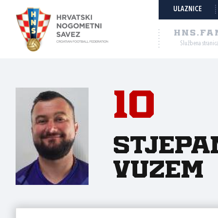
ULAZNICE
HNS.FA
Službena stranic
10
Stjepa
Vuzem