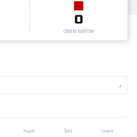
0
CRVENI KARTONI
Pogotci
Žuti k.
Crveni k.