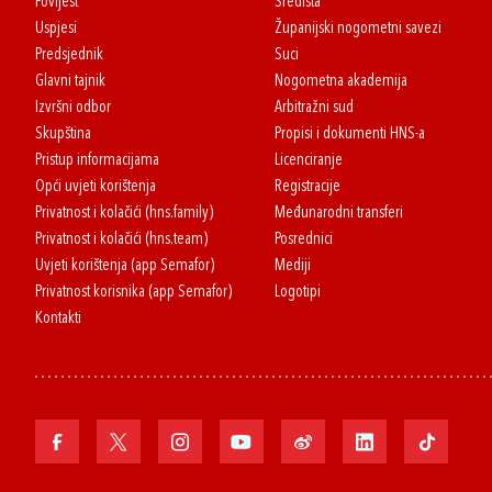
Povijest
Središta
Uspjesi
Županijski nogometni savezi
Predsjednik
Suci
Glavni tajnik
Nogometna akademija
Izvršni odbor
Arbitražni sud
Skupština
Propisi i dokumenti HNS-a
Pristup informacijama
Licenciranje
Opći uvjeti korištenja
Registracije
Privatnost i kolačići (hns.family)
Međunarodni transferi
Privatnost i kolačići (hns.team)
Posrednici
Uvjeti korištenja (app Semafor)
Mediji
Privatnost korisnika (app Semafor)
Logotipi
Kontakti