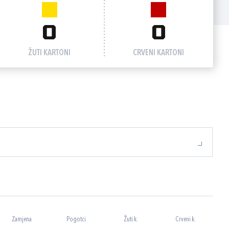
0
0
ŽUTI KARTONI
CRVENI KARTONI
Zamjena
Pogotci
Žuti k.
Crveni k.