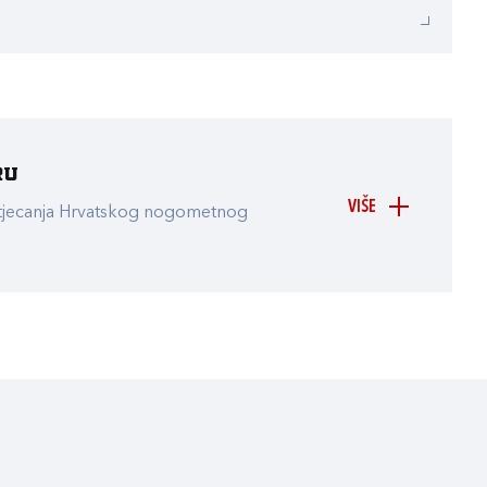
ru
VIŠE
atjecanja Hrvatskog nogometnog