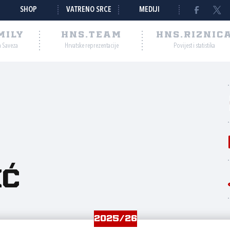
SHOP
VATRENO SRCE
MEDIJI
MILY
HNS.TEAM
HNS.RIZNIC
a Saveza
Hrvatske reprezentacije
Povijest i statistika
ić
2025/26