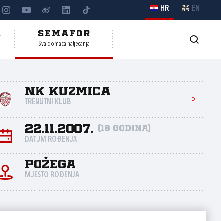
HR
EN
A
SEMAFOR
Sva domaća natjecanja
NK Kuzmica
TRENUTNI KLUB
22.11.2007.
(18 godina)
DATUM ROĐENJA
Požega
MJESTO ROĐENJA