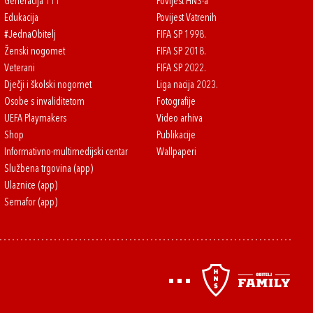
Generacija 111
Povijest HNS-a
Edukacija
Povijest Vatrenih
#JednaObitelj
FIFA SP 1998.
Ženski nogomet
FIFA SP 2018.
Veterani
FIFA SP 2022.
Dječji i školski nogomet
Liga nacija 2023.
Osobe s invaliditetom
Fotografije
UEFA Playmakers
Video arhiva
Shop
Publikacije
Informativno-multimedijski centar
Wallpaperi
Službena trgovina (app)
Ulaznice (app)
Semafor (app)