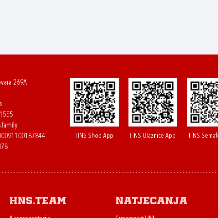
ovara 269A
a
61555
.family
HNS Shop App
HNS Ulaznice App
HNS Semaf
400091100187844
078
HNS.team
Natjecanja