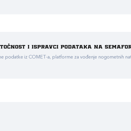
e točnost i ispravci podataka na Semafo
ualne podatke iz COMET-a, platforme za vođenje nogometnih n