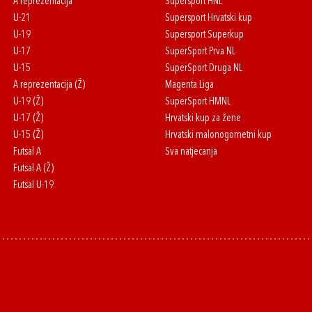
A reprezentacija
Supersport HNL
U-21
Supersport Hrvatski kup
U-19
Supersport Superkup
U-17
SuperSport Prva NL
U-15
SuperSport Druga NL
A reprezentacija (Ž)
Magenta Liga
U-19 (Ž)
SuperSport HMNL
U-17 (Ž)
Hrvatski kup za žene
U-15 (Ž)
Hrvatski malonogometni kup
Futsal A
Sva natjecanja
Futsal A (Ž)
Futsal U-19