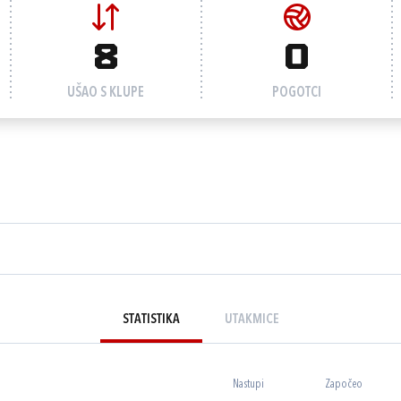
8
0
UŠAO S KLUPE
POGOTCI
STATISTIKA
UTAKMICE
Nastupi
Započeo