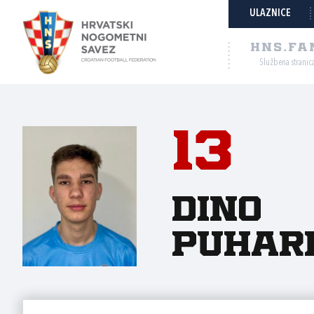
ULAZNICE
HNS.FA
Službena stranic
13
Dino
Puhar