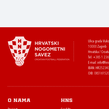
Ulica grada Vuk
10000 Zagreb
Hrvatska / Croati
Tel:
+385 1 23
E-mail:
info@hns
IBAN: HR2523
OIB: 08516152
O nama
HNS