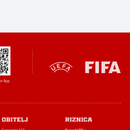
or App
Obitelj
Riznica