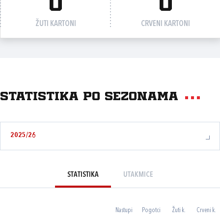
0
0
ŽUTI KARTONI
CRVENI KARTONI
Statistika po sezonama
2025/26
STATISTIKA
UTAKMICE
Nastupi
Pogotci
Žuti k.
Crveni k.