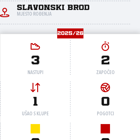
Slavonski Brod
MJESTO ROĐENJA
2025/26
3
2
NASTUPI
ZAPOČEO
1
0
UŠAO S KLUPE
POGOTCI