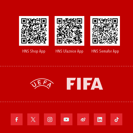
HNS Shop App
HNS Ulaznice App
HNS Semafor App