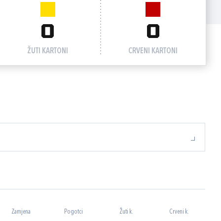
0
0
ŽUTI KARTONI
CRVENI KARTONI
Zamjena
Pogotci
Žuti k.
Crveni k.