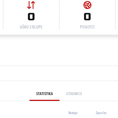
0
0
UŠAO S KLUPE
POGOTCI
STATISTIKA
UTAKMICE
Nastupi
Započeo