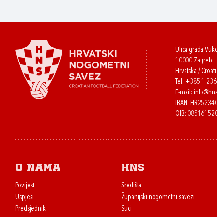
Ulica grada Vuk
10000 Zagreb
Hrvatska / Croati
Tel:
+385 1 23
E-mail:
info@hns
IBAN: HR2523
OIB: 08516152
O nama
HNS
Povijest
Središta
Uspjesi
Županijski nogometni savezi
Predsjednik
Suci