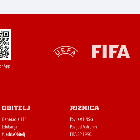
or App
Obitelj
Riznica
Generacija 111
Povijest HNS-a
Edukacija
Povijest Vatrenih
#JednaObitelj
FIFA SP 1998.