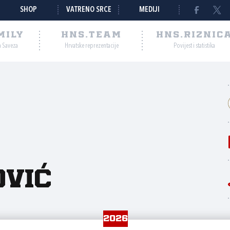
SHOP
VATRENO SRCE
MEDIJI
MILY
HNS.TEAM
HNS.RIZNIC
a Saveza
Hrvatske reprezentacije
Povijest i statistika
vić
2026