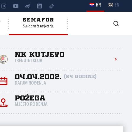
HR
EN
A
SEMAFOR
Sva domaća natjecanja
NK Kutjevo
TRENUTNI KLUB
04.04.2002.
(24 godine)
DATUM ROĐENJA
Požega
MJESTO ROĐENJA