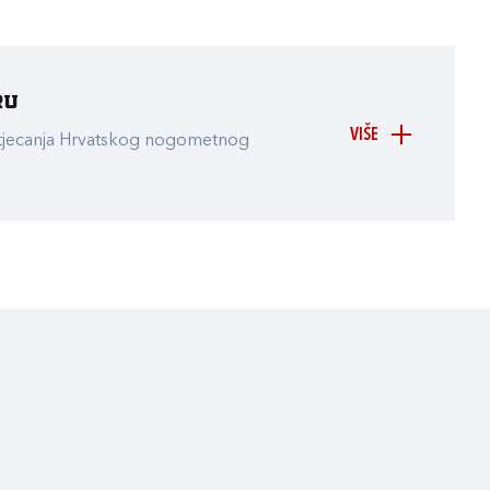
ru
VIŠE
atjecanja Hrvatskog nogometnog