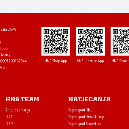
ovara 269A
a
61555
.family
HNS Shop App
HNS Ulaznice App
HNS Semaf
400091100187844
078
HNS.team
Natjecanja
A reprezentacija
Supersport HNL
U-21
Supersport Hrvatski kup
U-19
Supersport Superkup