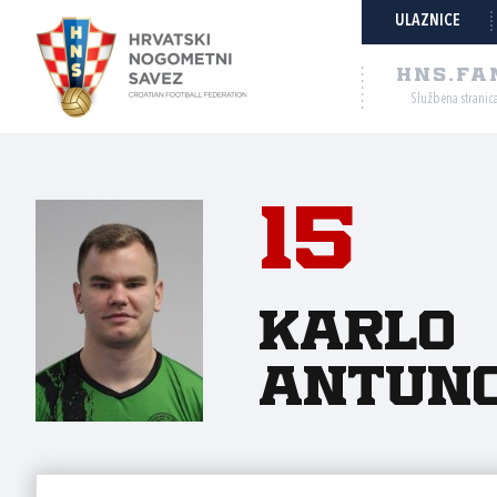
ULAZNICE
HNS.FA
Službena stranic
15
Karlo
Antuno