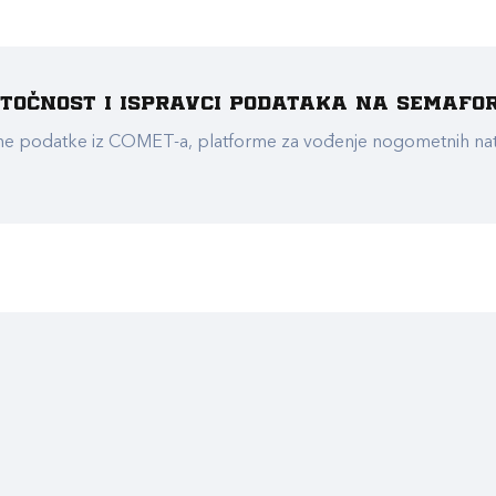
e točnost i ispravci podataka na Semafo
ualne podatke iz COMET-a, platforme za vođenje nogometnih n