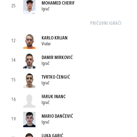
MOHAMED CHERIF
25
Igrač
PRIČUVNI IGRAČI
KARLO KRIJAN
12
Vratar
DAMIR MIRKOVIĆ
14
Igrač
TVRTKO ČENGIĆ
15
Igrač
FARUK INANC
16
Igrač
MARIO DANČEVIĆ
19
Igrač
LUKA GARIĆ