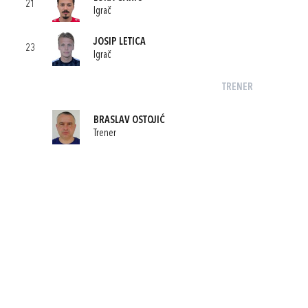
21
Igrač
JOSIP LETICA
23
Igrač
TRENER
BRASLAV OSTOJIĆ
Trener