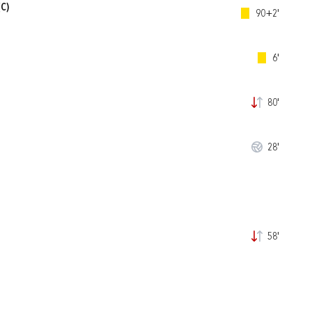
C)
90+2'
6'
80'
28'
58'