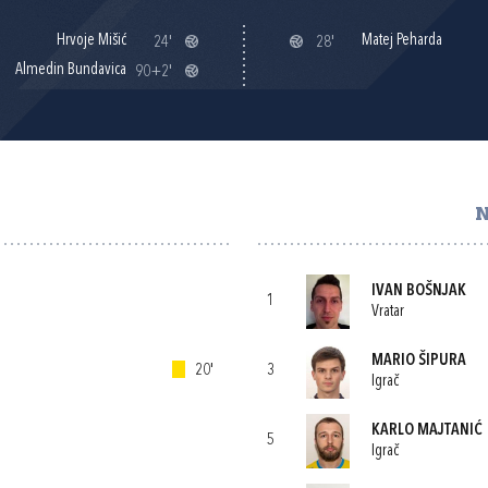
Hrvoje Mišić
Matej Peharda
24'
28'
Almedin Bundavica
90+2'
N
IVAN BOŠNJAK
1
Vratar
MARIO ŠIPURA
20'
3
Igrač
KARLO MAJTANIĆ
5
Igrač