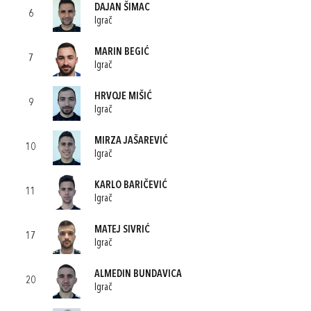
DAJAN ŠIMAC
6
Igrač
MARIN BEGIĆ
7
Igrač
HRVOJE MIŠIĆ
9
Igrač
MIRZA JAŠAREVIĆ
10
Igrač
KARLO BARIČEVIĆ
11
Igrač
MATEJ SIVRIĆ
17
Igrač
ALMEDIN BUNDAVICA
20
Igrač