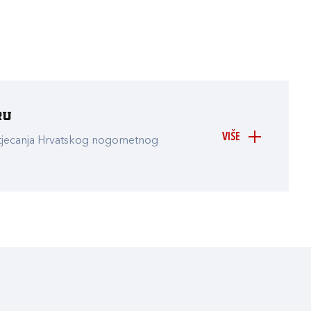
ru
VIŠE
atjecanja Hrvatskog nogometnog