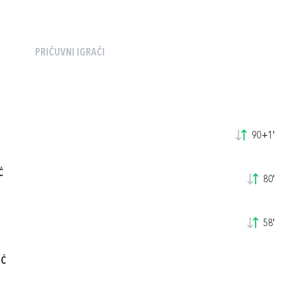
PRIČUVNI IGRAČI
90+1'
Ć
80'
58'
IĆ