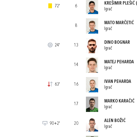
KREŠIMIR PLEŠIĆ
(
72'
6
Igrač
MATO MARČETIĆ
8
Igrač
DINO BOGNAR
24'
13
Igrač
MATEJ PEHARDA
14
Igrač
IVAN PEHARDA
63'
16
Igrač
MARKO KARAČIĆ
17
Igrač
ALEN BOŽIĆ
90+2'
20
Igrač