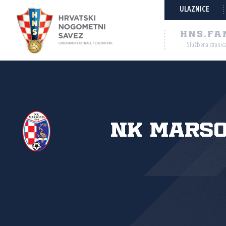
ULAZNICE
HNS.FA
Službena stranic
NK Marso