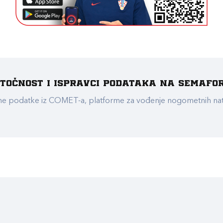
e točnost i ispravci podataka na Semafo
ualne podatke iz COMET-a, platforme za vođenje nogometnih n