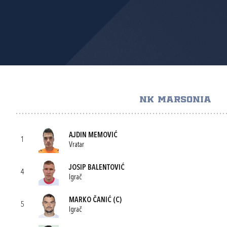
NK MARSONIA
AJDIN MEMOVIĆ
1
Vratar
JOSIP BALENTOVIĆ
4
Igrač
MARKO ČANIĆ
(C)
5
Igrač