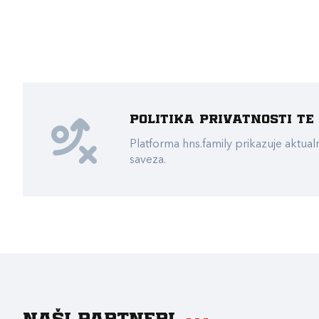
Politika privatnosti t
Platforma hns.family prikazuje akt
saveza.