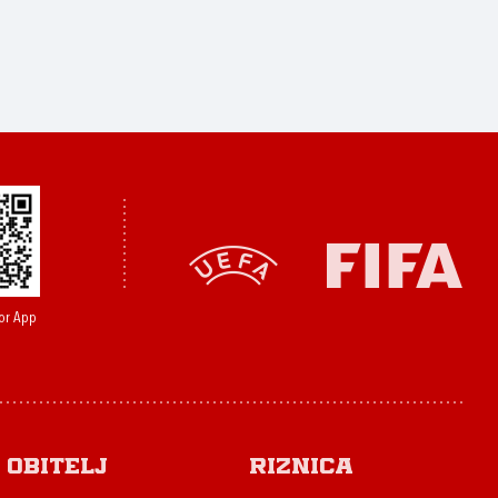
or App
Obitelj
Riznica