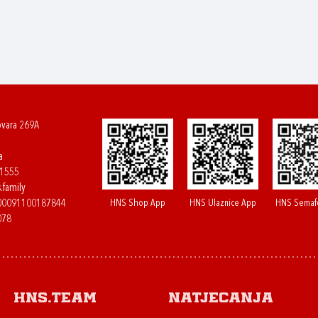
ovara 269A
a
61555
.family
HNS Shop App
HNS Ulaznice App
HNS Semaf
400091100187844
078
HNS.team
Natjecanja