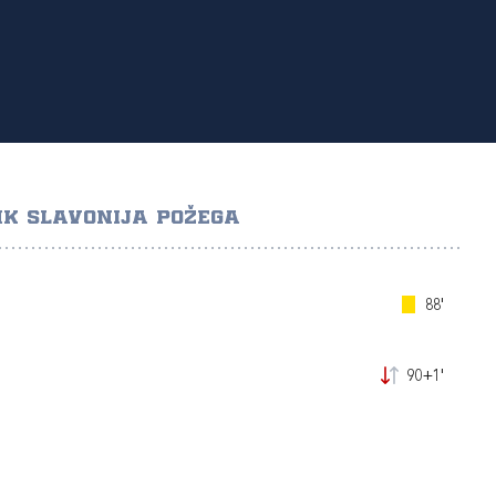
K SLAVONIJA POŽEGA
88'
90+1'