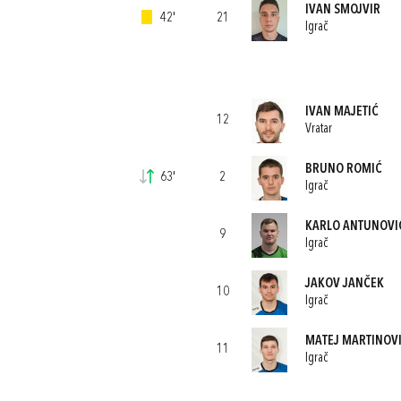
IVAN SMOJVIR
42'
21
Igrač
IVAN MAJETIĆ
12
Vratar
BRUNO ROMIĆ
63'
2
Igrač
KARLO ANTUNOVI
9
Igrač
JAKOV JANČEK
10
Igrač
MATEJ MARTINOV
11
Igrač