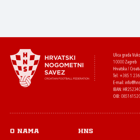
Ulica grada Vuk
10000 Zagreb
Hrvatska / Croati
Tel:
+385 1 23
E-mail:
info@hns
IBAN: HR2523
OIB: 08516152
O nama
HNS