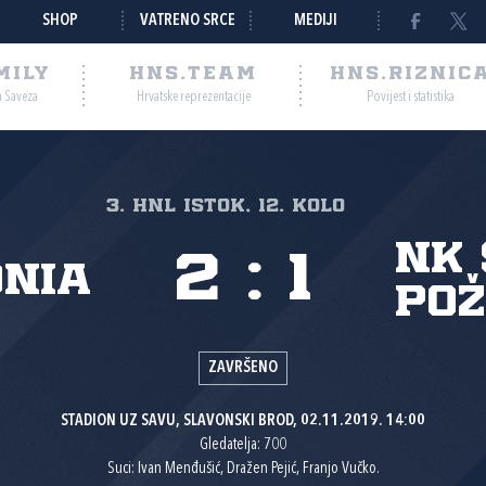
SHOP
VATRENO SRCE
MEDIJI
MILY
HNS.TEAM
HNS.RIZNIC
a Saveza
Hrvatske reprezentacije
Povijest i statistika
3. HNL Istok, 12. kolo
NK 
2
:
1
nia
Po
ZAVRŠENO
STADION UZ SAVU, SLAVONSKI BROD, 02.11.2019. 14:00
Gledatelja: 700
Suci: Ivan Menđušić, Dražen Pejić, Franjo Vučko.