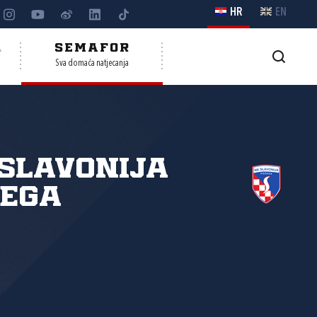
HR
EN
A
SEMAFOR
Sva domaća natjecanja
Slavonija
žega