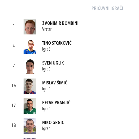
PRIČUVNI IGRAČI
ZVONIMIR BOMBINI
1
Vratar
TINO STOJKOVIĆ
4
Igrač
SVEN UGLIK
7
Igrač
MISLAV ŠIMIĆ
16
Igrač
PETAR PRANJIĆ
17
Igrač
NIKO GRGIĆ
18
Igrač