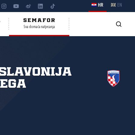
HR
EN
A
SEMAFOR
Sva domaća natjecanja
Slavonija
žega