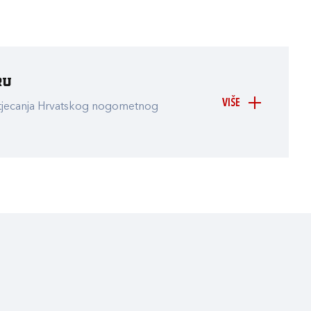
ru
VIŠE
atjecanja Hrvatskog nogometnog