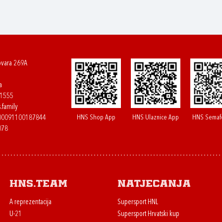
ovara 269A
a
61555
.family
HNS Shop App
HNS Ulaznice App
HNS Semaf
400091100187844
078
HNS.team
Natjecanja
A reprezentacija
Supersport HNL
U-21
Supersport Hrvatski kup