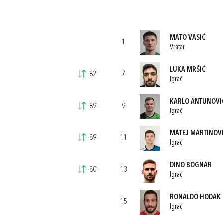
MATO VASIĆ
1
Vratar
LUKA MRŠIĆ
82'
7
Igrač
KARLO ANTUNOVI
89'
9
Igrač
MATEJ MARTINOV
89'
11
Igrač
DINO BOGNAR
80'
13
Igrač
RONALDO HODAK
15
Igrač