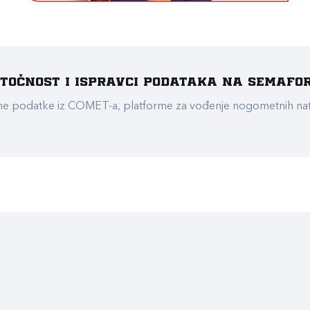
e točnost i ispravci podataka na Semafo
ualne podatke iz COMET-a, platforme za vođenje nogometnih n