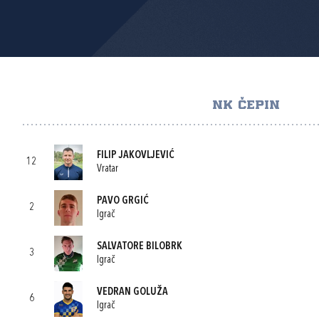
NK ČEPIN
FILIP JAKOVLJEVIĆ
12
Vratar
PAVO GRGIĆ
2
Igrač
SALVATORE BILOBRK
3
Igrač
VEDRAN GOLUŽA
6
Igrač