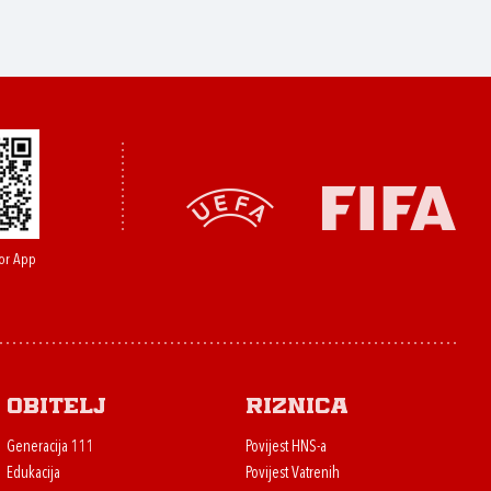
or App
Obitelj
Riznica
Generacija 111
Povijest HNS-a
Edukacija
Povijest Vatrenih