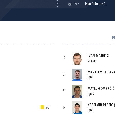
Ivan Antunović
78'
N
IVAN MAJETIĆ
12
Vratar
MARKO MILOBAR
3
Igrač
MATEJ GOMERČIĆ
5
Igrač
KREŠIMIR PLEŠIĆ
(
85'
6
Igrač