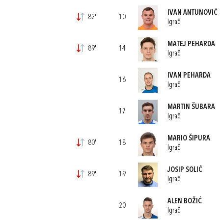
IVAN ANTUNOVIĆ
82'
10
Igrač
MATEJ PEHARDA
89'
14
Igrač
IVAN PEHARDA
16
Igrač
MARTIN ŠUBARA
17
Igrač
MARIO ŠIPURA
80'
18
Igrač
JOSIP SOLIĆ
89'
19
Igrač
ALEN BOŽIĆ
20
Igrač