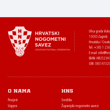
Ulica grada Vuk
10000 Zagreb
Hrvatska / Croati
Tel:
+385 1 23
E-mail:
info@hns
IBAN: HR2523
OIB: 08516152
O nama
HNS
Povijest
Središta
Uspjesi
Županijski nogometni savezi