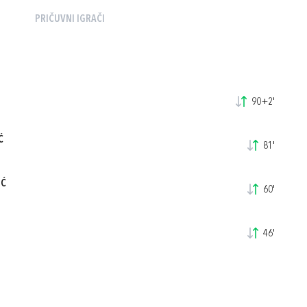
PRIČUVNI IGRAČI
90+2'
Ć
81'
IĆ
60'
46'