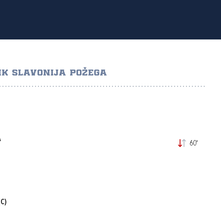
K SLAVONIJA POŽEGA
A
60'
C)