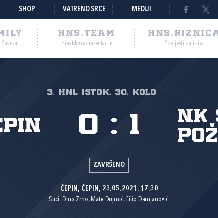
SHOP
VATRENO SRCE
MEDIJI
MILY
HNS.TEAM
HNS.RIZNIC
a Saveza
Hrvatske reprezentacije
Povijest i statistika
3. HNL Istok, 30. kolo
NK 
0
:
1
epin
Po
ZAVRŠENO
ČEPIN, ČEPIN, 23.05.2021. 17:30
Suci: Dino Zrno, Mate Dujmić, Filip Damjanović.