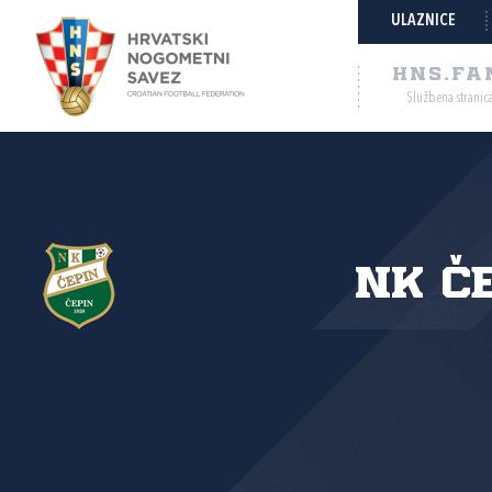
ULAZNICE
HNS.FA
Službena stranic
NK Č