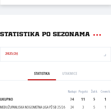
Statistika po sezonama
2025/26
STATISTIKA
UTAKMICE
Nastupi
Pogotci
Žuti k.
Crveni k.
UKUPNO
34
11
5
1
MEĐUŽUPANIJSKA NOGOMETNA LIGA PŽ-SB 25/26
24
3
5
1