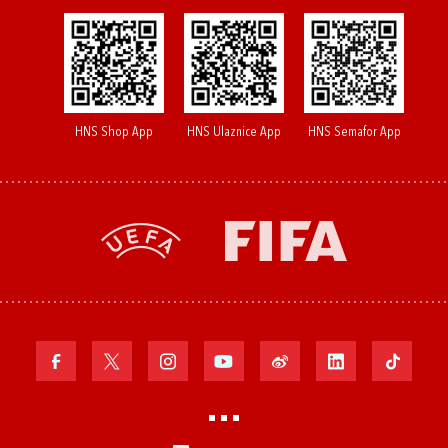
HNS Shop App
HNS Ulaznice App
HNS Semafor App