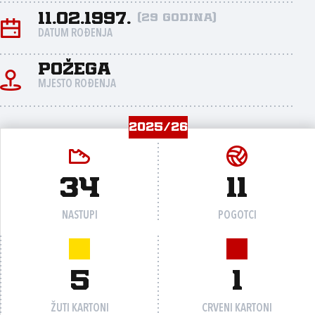
11.02.1997.
(29 godina)
DATUM ROĐENJA
Požega
MJESTO ROĐENJA
2025/26
34
11
NASTUPI
POGOTCI
5
1
ŽUTI KARTONI
CRVENI KARTONI