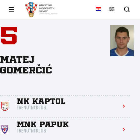
5
Matej
Gomerčić
NK Kaptol
TRENUTNI KLUB
MNK Papuk
TRENUTNI KLUB