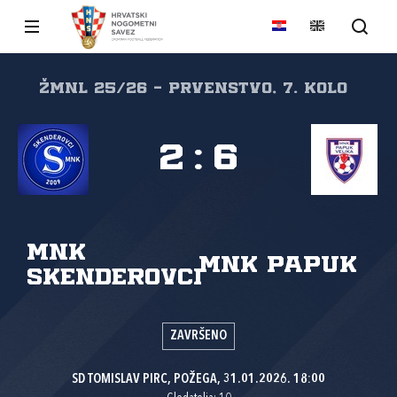
ŽMNL 25/26 - prvenstvo, 7. kolo
2
:
6
MNK
MNK Papuk
Skenderovci
ZAVRŠENO
SD TOMISLAV PIRC, POŽEGA, 31.01.2026. 18:00