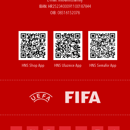
E-mail:
info@hns.family
IBAN: HR2523400091100187844
OIB: 08516152078
HNS Shop App
HNS Ulaznice App
HNS Semafor App