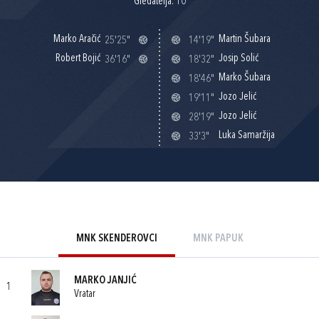
Gledatelja: 10
Marko Aračić
Martin Šubara
25'25"
14'19"
Robert Bojić
Josip Solić
36'16"
18'32"
Marko Šubara
18'46"
Jozo Jelić
19'11"
Jozo Jelić
28'19"
Luka Samaržija
33'3"
MNK SKENDEROVCI
MNK PAPUK
MARKO JANJIĆ
1
Vratar