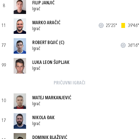
FILIP JANJIĆ
8
Igrač
MARKO ARAČIĆ
11
25'25"
39'46"
Igrač
ROBERT BOJIĆ
(C)
77
36'16"
Igrač
LUKA LEON ŠUPLJAK
99
Igrač
PRIČUVNI IGRAČI
MATEJ MARKANJEVIĆ
10
Igrač
NIKOLA ĐAK
17
Igrač
DOMINIK BLAŽEVIĆ