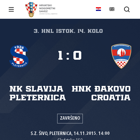
3. HNL Istok, 14. kolo
1
:
0
NK Slavija
HNK Đakovo
Pleternica
Croatia
ZAVRŠENO
S.Z. ŠIVO, PLETERNICA, 14.11.2015. 14:00