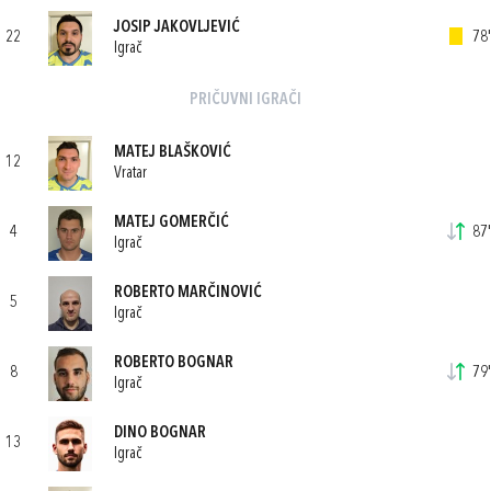
JOSIP JAKOVLJEVIĆ
22
78'
Igrač
PRIČUVNI IGRAČI
MATEJ BLAŠKOVIĆ
12
Vratar
MATEJ GOMERČIĆ
4
87'
Igrač
ROBERTO MARČINOVIĆ
5
Igrač
ROBERTO BOGNAR
8
79'
Igrač
DINO BOGNAR
13
Igrač