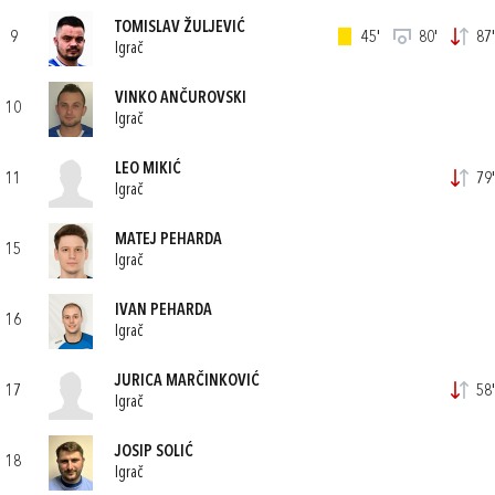
TOMISLAV ŽULJEVIĆ
9
45'
80'
87'
Igrač
VINKO ANČUROVSKI
10
Igrač
LEO MIKIĆ
11
79'
Igrač
MATEJ PEHARDA
15
Igrač
IVAN PEHARDA
16
Igrač
JURICA MARČINKOVIĆ
17
58'
Igrač
JOSIP SOLIĆ
18
Igrač