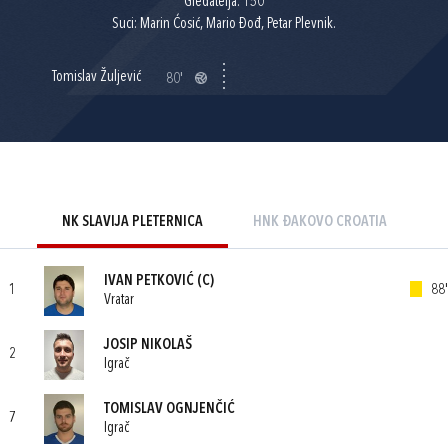
Gledatelja: 150
Suci: Marin Ćosić, Mario Đođ, Petar Plevnik.
Tomislav Žuljević
80'
NK SLAVIJA PLETERNICA
HNK ĐAKOVO CROATIA
IVAN PETKOVIĆ
(C)
1
88'
Vratar
JOSIP NIKOLAŠ
2
Igrač
TOMISLAV OGNJENČIĆ
7
Igrač