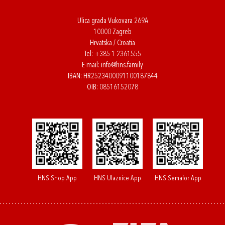
Ulica grada Vukovara 269A
10000 Zagreb
Hrvatska / Croatia
Tel:
+385 1 2361555
E-mail:
info@hns.family
IBAN: HR2523400091100187844
OIB: 08516152078
HNS Shop App
HNS Ulaznice App
HNS Semafor App