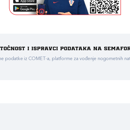
e točnost i ispravci podataka na Semafo
ualne podatke iz COMET-a, platforme za vođenje nogometnih n