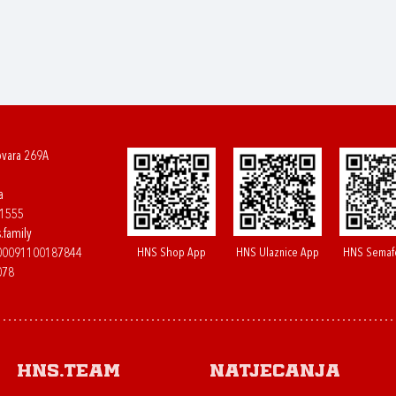
ovara 269A
a
61555
.family
HNS Shop App
HNS Ulaznice App
HNS Semaf
400091100187844
078
HNS.team
Natjecanja