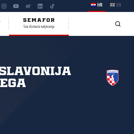
HR
EN
A
SEMAFOR
Sva domaća natjecanja
Slavonija
žega