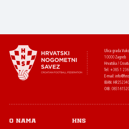
Ulica grada Vuk
10000 Zagreb
Hrvatska / Croati
Tel:
+385 1 23
E-mail:
info@hns
IBAN: HR2523
OIB: 08516152
O nama
HNS