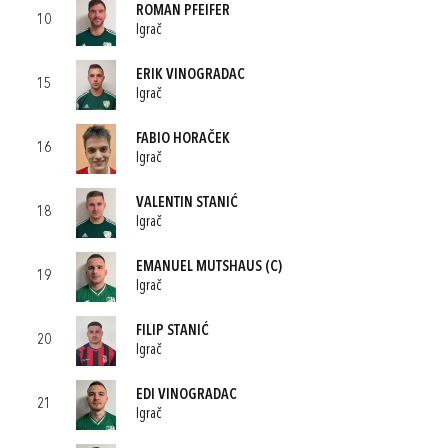
ROMAN PFEIFER
10
Igrač
ERIK VINOGRADAC
15
Igrač
FABIO HORAČEK
16
Igrač
VALENTIN STANIĆ
18
Igrač
EMANUEL MUTSHAUS
(C)
19
Igrač
FILIP STANIĆ
20
Igrač
EDI VINOGRADAC
21
Igrač