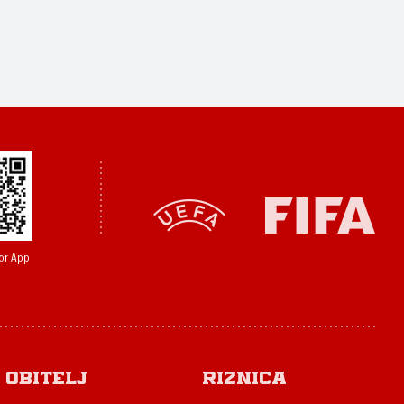
or App
Obitelj
Riznica