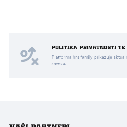
Politika privatnosti t
Platforma hns.family prikazuje akt
saveza.