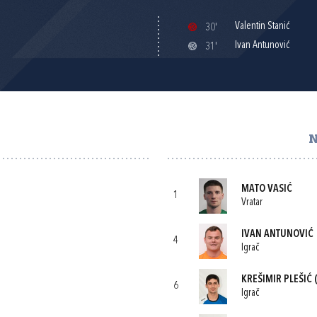
Valentin Stanić
30'
Ivan Antunović
31'
N
MATO VASIĆ
1
Vratar
IVAN ANTUNOVIĆ
4
Igrač
KREŠIMIR PLEŠIĆ
(
6
Igrač