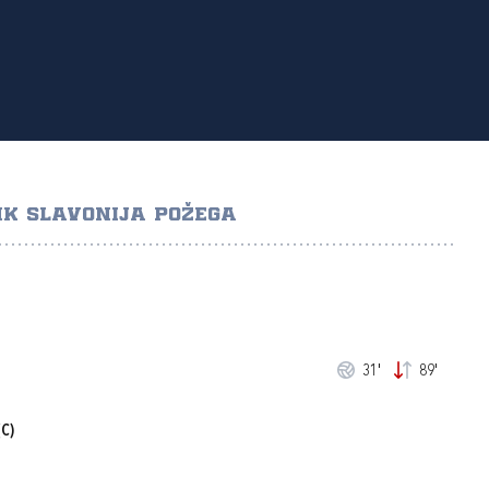
K SLAVONIJA POŽEGA
31'
89'
C)