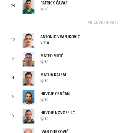
PATRICK ĆAVAR
24
Igrač
PRIČUVNI IGRAČI
ANTONIO VRANJKOVIĆ
12
Vratar
MATEO MITIĆ
2
Igrač
MATIJA KALEM
4
Igrač
HRVOJE CRNČAN
8
Igrač
HRVOJE NOVOSELIĆ
9
Igrač
IVAN ĐURKOVIĆ