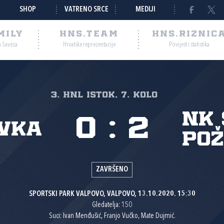
SHOP
VATRENO SRCE
MEDIJI
MILY
HNS.TEAM
HNS.RIZNIC
a Saveza
Hrvatske reprezentacije
Povijest i statistika
3. HNL Istok, 7. kolo
NK 
0
:
2
vka
Po
ZAVRŠENO
SPORTSKI PARK VALPOVO, VALPOVO, 13.10.2020. 15:30
Gledatelja: 150
Suci: Ivan Menđušić, Franjo Vučko, Mate Dujmić.