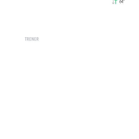
64'
TRENER