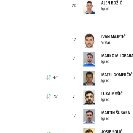
ALEN BOŽIĆ
20
Igrač
IVAN MAJETIĆ
12
Vratar
MARKO MILOBAR
2
Igrač
MATEJ GOMERČIĆ
46'
5
Igrač
LUKA MRŠIĆ
75'
7
Igrač
MARTIN ŠUBARA
17
Igrač
JOSIP SOLIĆ