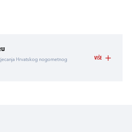
ru
VIŠE
atjecanja Hrvatskog nogometnog