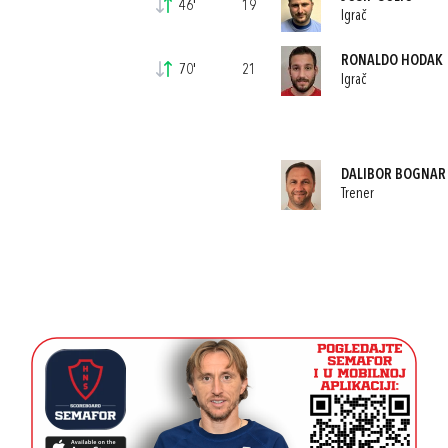
46'
19
Igrač
RONALDO HODAK
70'
21
Igrač
DALIBOR BOGNAR
Trener