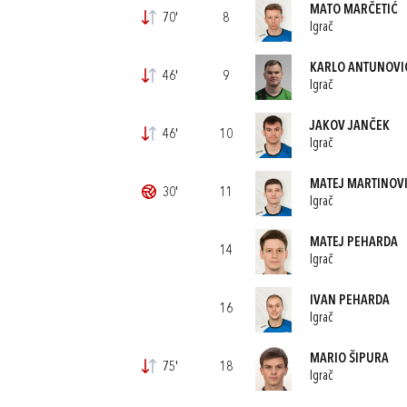
MATO MARČETIĆ
70'
8
Igrač
KARLO ANTUNOVI
46'
9
Igrač
JAKOV JANČEK
46'
10
Igrač
MATEJ MARTINOV
30'
11
Igrač
MATEJ PEHARDA
14
Igrač
IVAN PEHARDA
16
Igrač
MARIO ŠIPURA
75'
18
Igrač