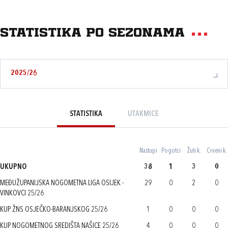
Statistika po sezonama
2025/26
STATISTIKA
UTAKMICE
Nastupi
Pogotci
Žuti k.
Crveni k.
UKUPNO
38
1
3
0
MEĐUŽUPANIJSKA NOGOMETNA LIGA OSIJEK -
29
0
2
0
VINKOVCI 25/26
KUP ŽNS OSJEČKO-BARANJSKOG 25/26
1
0
0
0
KUP NOGOMETNOG SREDIŠTA NAŠICE 25/26
4
0
0
0