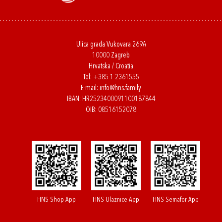
Ulica grada Vukovara 269A
10000 Zagreb
Hrvatska / Croatia
Tel:
+385 1 2361555
E-mail:
info@hns.family
IBAN: HR2523400091100187844
OIB: 08516152078
HNS Shop App
HNS Ulaznice App
HNS Semafor App