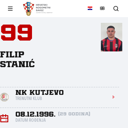
99
Filip
Stanić
NK Kutjevo
TRENUTNI KLUB
08.12.1996.
(29 godina)
DATUM ROĐENJA