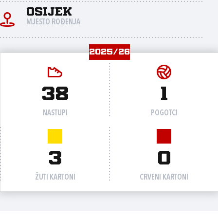
Osijek
MJESTO ROĐENJA
2025/26
38
1
NASTUPI
POGOTCI
3
0
ŽUTI KARTONI
CRVENI KARTONI