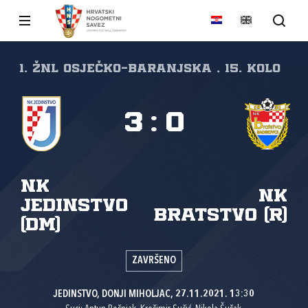
1. ŽNL Osječko-baranjska , 15. kolo
3
:
0
NK
NK
Jedinstvo
Bratstvo (R)
(DM)
ZAVRŠENO
JEDINSTVO, DONJI MIHOLJAC, 27.11.2021. 13:30