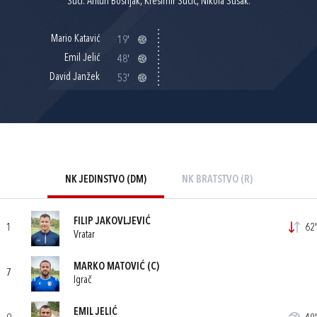
Suci: Antun Bošnjak, Krešimir Sučić, Nikola Šušak.
Mario Katavić
19'
Emil Jelić
48'
David Janžek
53'
NK JEDINSTVO (DM)
NK BRATSTVO (R)
FILIP JAKOVLJEVIĆ
1
62'
Vratar
MARKO MATOVIĆ
(C)
7
Igrač
EMIL JELIĆ