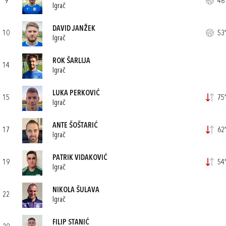
9
48'
Igrač
DAVID JANŽEK
10
53'
Igrač
ROK ŠARLIJA
14
Igrač
LUKA PERKOVIĆ
15
75'
Igrač
ANTE ŠOŠTARIĆ
17
62'
Igrač
PATRIK VIDAKOVIĆ
19
54'
Igrač
NIKOLA ŠULAVA
22
Igrač
FILIP STANIĆ