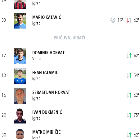
29
Igrač
MARIO KATAVIĆ
33
19'
62'
Igrač
PRIČUVNI IGRAČI
DOMINIK HORVAT
12
62'
Vratar
FRAN FALAMIĆ
13
54'
Igrač
SEBASTIJAN HORVAT
16
62'
Igrač
IVAN DUKMENIĆ
20
75'
Igrač
MATKO MIKIČIĆ
30
62'
Igrač