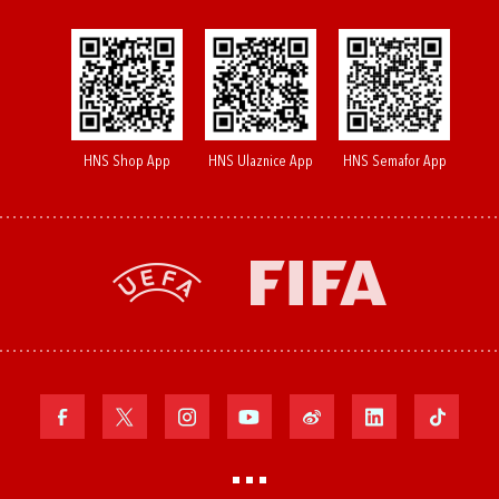
HNS Shop App
HNS Ulaznice App
HNS Semafor App