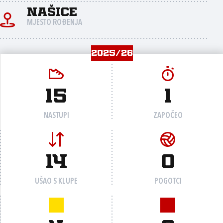
Našice
MJESTO ROĐENJA
2025/26
15
1
NASTUPI
ZAPOČEO
14
0
UŠAO S KLUPE
POGOTCI