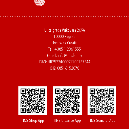
Ulica grada Vukovara 269A
10000 Zagreb
Hrvatska / Croatia
Tel:
+385 1 2361555
E-mail:
info@hns.family
IBAN: HR2523400091100187844
OIB: 08516152078
HNS Shop App
HNS Ulaznice App
HNS Semafor App