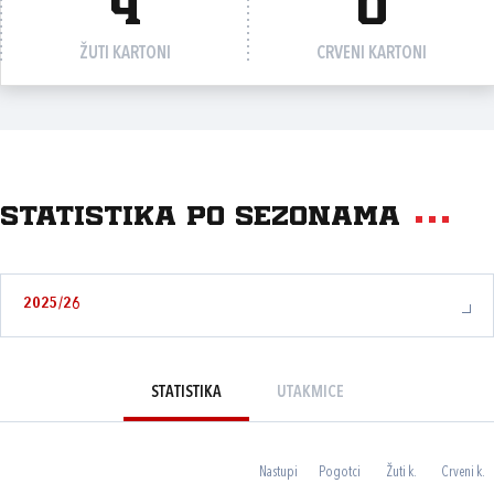
4
0
ŽUTI KARTONI
CRVENI KARTONI
Statistika po sezonama
2025/26
STATISTIKA
UTAKMICE
Nastupi
Pogotci
Žuti k.
Crveni k.