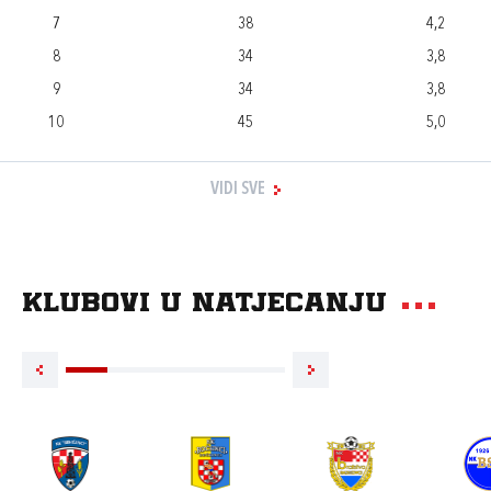
7
38
4,2
8
34
3,8
9
34
3,8
10
45
5,0
VIDI SVE
Klubovi u natjecanju