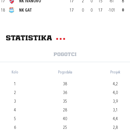
17
NK IVANOVO
17
2
0
15
-61
6
18
NK GAT
17
0
0
17
-101
0
Statistika
Pogotci
Kolo
Pogodaka
Prosjek
1
38
4,2
2
36
4,0
3
35
3,9
4
28
3,1
5
40
4,4
6
25
2,8