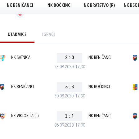
NK BENIČANCI
NK BOČKINCI
NK BRATSTVO (R)
NK BSK 
UTAKMICE
IGRAČI
NK SATNICA
2
:
0
NK BENIČANCI
23.08.2020. 17:30
NK BENIČANCI
3
:
3
NK BOČKINCI
30.08.2020. 17:30
NK VIKTORIJA (L)
2
:
1
NK BENIČANCI
06.09.2020. 17:00