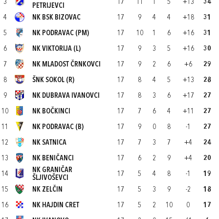
3
17
11
1
5
+13
34
PETRIJEVCI
4
NK BSK BIZOVAC
17
9
4
4
+18
31
5
NK PODRAVAC (PM)
17
10
1
6
+16
31
6
NK VIKTORIJA (L)
17
9
3
5
+16
30
7
NK MLADOST ČRNKOVCI
17
9
2
6
+6
29
8
ŠNK SOKOL (R)
17
8
4
5
+13
28
9
NK DUBRAVA IVANOVCI
17
8
3
6
+17
27
10
NK BOČKINCI
17
7
6
4
+11
27
11
NK PODRAVAC (B)
17
9
0
8
-1
27
12
NK SATNICA
17
7
3
7
+4
24
13
NK BENIČANCI
17
6
2
9
+4
20
NK GRANIČAR
14
17
5
4
8
-1
19
ŠLJIVOŠEVCI
15
NK ZELČIN
17
5
3
9
-2
18
16
NK HAJDIN CRET
17
5
2
10
0
17