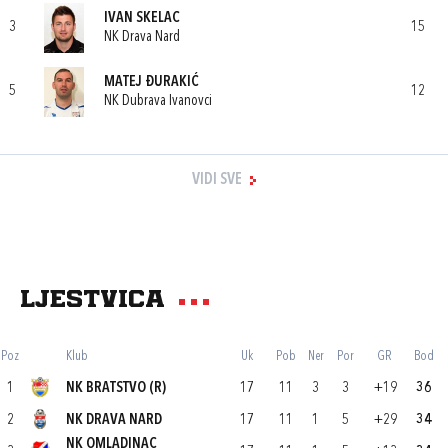
IVAN SKELAC
3
15
NK Drava Nard
MATEJ ĐURAKIĆ
5
12
NK Dubrava Ivanovci
VIDI SVE
Ljestvica
Poz
Klub
Uk
Pob
Ner
Por
GR
Bod
1
NK BRATSTVO (R)
17
11
3
3
+19
36
2
NK DRAVA NARD
17
11
1
5
+29
34
NK OMLADINAC