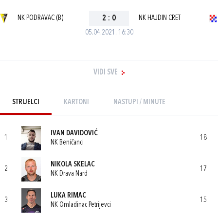
NK PODRAVAC (B)
2
:
0
NK HAJDIN CRET
05.04.2021. 16:30
VIDI SVE
STRIJELCI
KARTONI
NASTUPI / MINUTE
IVAN DAVIDOVIĆ
1
18
NK Beničanci
NIKOLA SKELAC
2
17
NK Drava Nard
LUKA RIMAC
3
15
NK Omladinac Petrijevci