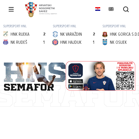
SUPERSPORT HNL
SUPERSPORT HNL
SUPERSPORT HNL
HNK RIJEKA
2
NK VARAŽDIN
2
HNK GORICA S.D.
NK RUDEŠ
1
HNK HAJDUK
1
NK OSIJEK
semafor
SEMAFO