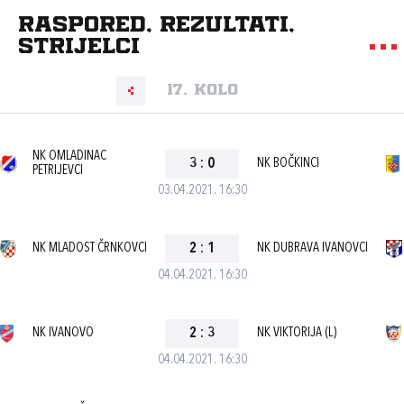
Raspored, rezultati,
strijelci
17. kolo
NK OMLADINAC
3
:
0
NK BOČKINCI
PETRIJEVCI
03.04.2021. 16:30
NK MLADOST ČRNKOVCI
2
:
1
NK DUBRAVA IVANOVCI
04.04.2021. 16:30
NK IVANOVO
2
:
3
NK VIKTORIJA (L)
04.04.2021. 16:30