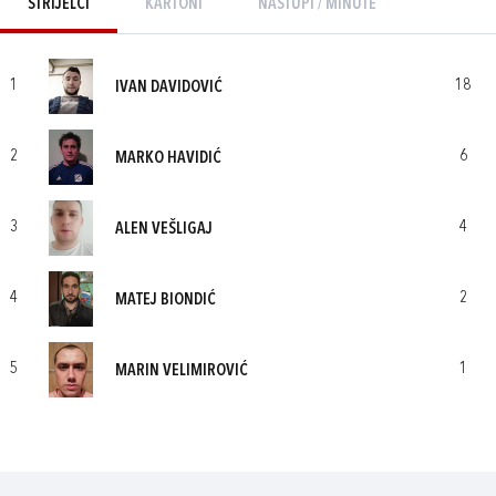
STRIJELCI
KARTONI
NASTUPI / MINUTE
1
18
IVAN DAVIDOVIĆ
2
6
MARKO HAVIDIĆ
3
4
ALEN VEŠLIGAJ
4
2
MATEJ BIONDIĆ
5
1
MARIN VELIMIROVIĆ