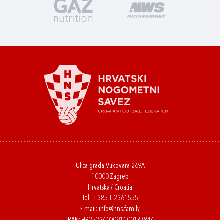
Ulica grada Vukovara 269A
10000 Zagreb
Hrvatska / Croatia
Tel:
+385 1 2361555
E-mail:
info@hns.family