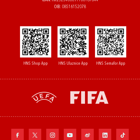
IBAN: HR2523400091100187844
OIB: 08516152078
HNS Shop App
HNS Ulaznice App
HNS Semafor App