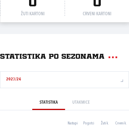
0
0
ŽUTI KARTONI
CRVENI KARTONI
Statistika po sezonama
2023/24
STATISTIKA
UTAKMICE
Nastupi
Pogotci
Žuti k.
Crveni k.