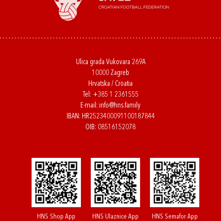
Ulica grada Vukovara 269A
10000 Zagreb
Hrvatska / Croatia
Tel:
+385 1 2361555
E-mail:
info@hns.family
IBAN: HR2523400091100187844
OIB: 08516152078
HNS Shop App
HNS Ulaznice App
HNS Semafor App