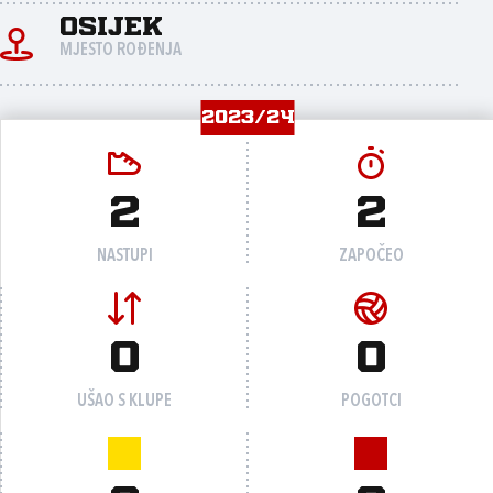
Osijek
MJESTO ROĐENJA
2023/24
2
2
NASTUPI
ZAPOČEO
0
0
UŠAO S KLUPE
POGOTCI