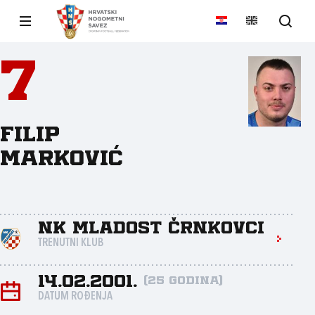
7
Filip
Marković
NK Mladost Črnkovci
TRENUTNI KLUB
14.02.2001.
(25 godina)
DATUM ROĐENJA