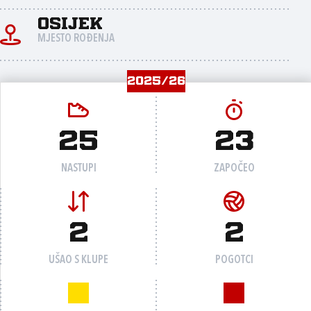
Osijek
MJESTO ROĐENJA
2025/26
25
23
NASTUPI
ZAPOČEO
2
2
UŠAO S KLUPE
POGOTCI