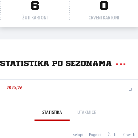
6
0
ŽUTI KARTONI
CRVENI KARTONI
Statistika po sezonama
2025/26
STATISTIKA
UTAKMICE
Nastupi
Pogotci
Žuti k.
Crveni k.