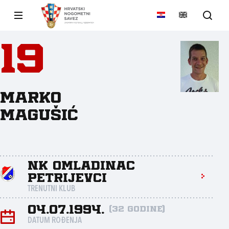
19
Marko
Magušić
NK Omladinac
Petrijevci
TRENUTNI KLUB
04.07.1994.
(32 godine)
DATUM ROĐENJA