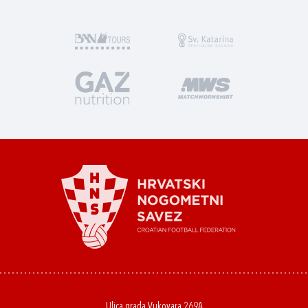
Ulica grada Vukovara 269A