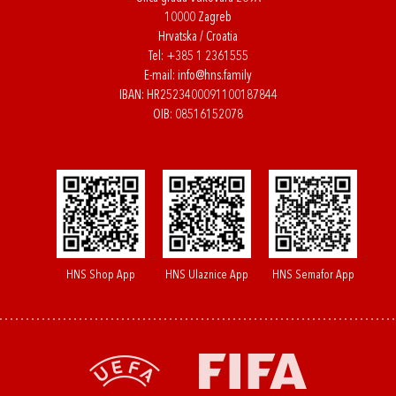
10000 Zagreb
Hrvatska / Croatia
Tel:
+385 1 2361555
E-mail:
info@hns.family
IBAN: HR2523400091100187844
OIB: 08516152078
HNS Shop App
HNS Ulaznice App
HNS Semafor App