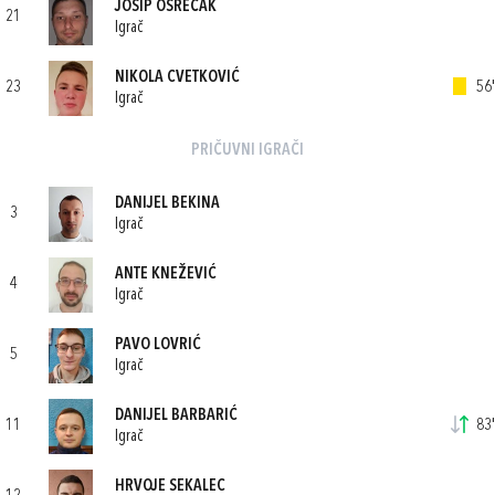
JOSIP OSREČAK
21
Igrač
NIKOLA CVETKOVIĆ
23
56'
Igrač
PRIČUVNI IGRAČI
DANIJEL BEKINA
3
Igrač
ANTE KNEŽEVIĆ
4
Igrač
PAVO LOVRIĆ
5
Igrač
DANIJEL BARBARIĆ
11
83'
Igrač
HRVOJE SEKALEC