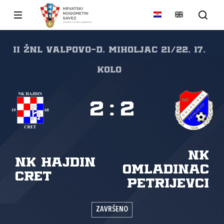
II ŽNL VALPOVO-D. MIHOLJAC 21/22, 17.
kolo
2
:
2
NK
NK Hajdin
Omladinac
Cret
Petrijevci
ZAVRŠENO