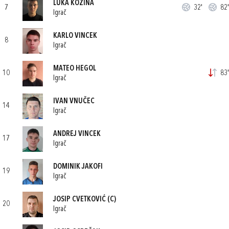
LUKA KOZINA
7
32'
82'
Igrač
KARLO VINCEK
8
Igrač
MATEO HEGOL
10
83'
Igrač
IVAN VNUČEC
14
Igrač
ANDREJ VINCEK
17
Igrač
DOMINIK JAKOFI
19
Igrač
JOSIP CVETKOVIĆ
(C)
20
Igrač