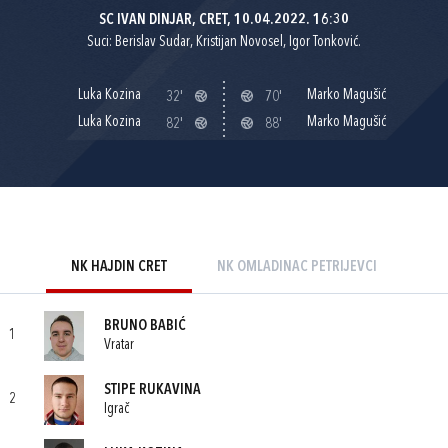
SC IVAN DINJAR, CRET, 10.04.2022. 16:30
Suci: Berislav Sudar, Kristijan Novosel, Igor Tonković.
Luka Kozina
Marko Magušić
32'
70'
Luka Kozina
Marko Magušić
82'
88'
NK HAJDIN CRET
NK OMLADINAC PETRIJEVCI
BRUNO BABIĆ
1
Vratar
STIPE RUKAVINA
2
Igrač