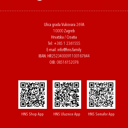
Ulica grada Vukovara 269A
10000 Zagreb
Hrvatska / Croatia
Tel:
+385 1 2361555
E-mail:
info@hns.family
IBAN: HR2523400091100187844
OIB: 08516152078
HNS Shop App
HNS Ulaznice App
HNS Semafor App