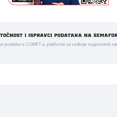
e točnost i ispravci podataka na Semafo
ualne podatke iz COMET-a, platforme za vođenje nogometnih n