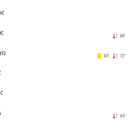
IĆ
IĆ
84'
(C)
40'
72'
Ć
IĆ
A
46'