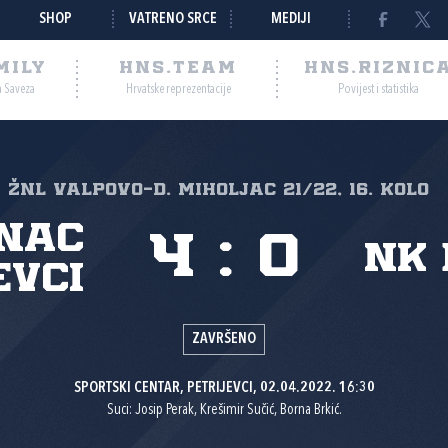
SHOP
VATRENO SRCE
MEDIJI
MILY
HNS.TEAM
HNS.RIZNIC
a Saveza
Hrvatske reprezentacije
Povijest i statistika
I ŽNL VALPOVO-D. MIHOLJAC 21/22, 16. kolo
nac
4
:
0
NK 
evci
ZAVRŠENO
SPORTSKI CENTAR, PETRIJEVCI, 02.04.2022. 16:30
Suci: Josip Perak, Krešimir Sučić, Borna Brkić.