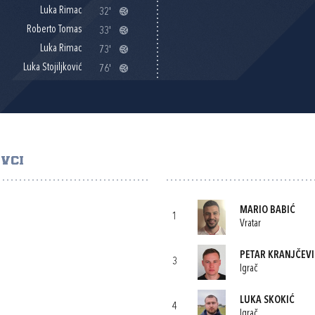
Luka Rimac
32'
Roberto Tomas
33'
Luka Rimac
73'
Luka Stojiljković
76'
VCI
MARIO BABIĆ
1
Vratar
PETAR KRANJČEVI
3
Igrač
LUKA SKOKIĆ
4
Igrač