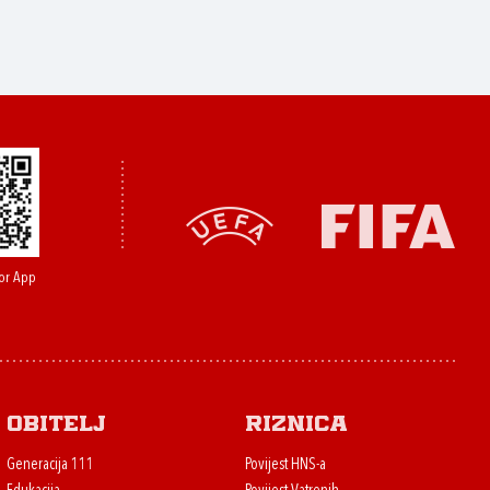
or App
Obitelj
Riznica
Generacija 111
Povijest HNS-a