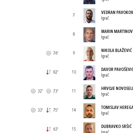
VEDRAN PAVOKOV
7
Igrač
MARIN MARTINOV
8
Igrač
NIKOLA BLAŽEVIĆ
76'
9
Igrač
DAVOR PAVOŠEVI
82'
10
Igrač
HRVOJE NOVOSEL
32'
73'
11
Igrač
TOMISLAV HEREG
33'
75'
14
Igrač
DUBRAVKO SRŠIĆ
63'
15
Igrač