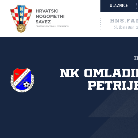
ULAZNICE
HNS.FA
Službena stranic
I
NK Omladi
Petrij