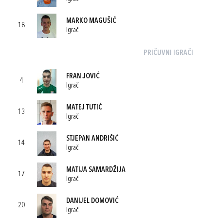
MARKO MAGUŠIĆ
18
Igrač
PRIČUVNI IGRAČI
FRAN JOVIĆ
4
Igrač
MATEJ TUTIĆ
13
Igrač
STJEPAN ANDRIŠIĆ
14
Igrač
MATIJA SAMARDŽIJA
17
Igrač
DANIJEL DOMOVIĆ
20
Igrač