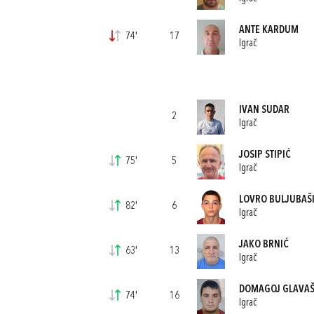
ANTE KARDUM
74'
17
Igrač
IVAN SUDAR
2
Igrač
JOSIP STIPIĆ
75'
5
Igrač
LOVRO BULJUBAŠ
82'
6
Igrač
JAKO BRNIĆ
63'
13
Igrač
DOMAGOJ GLAVAŠ
74'
16
Igrač