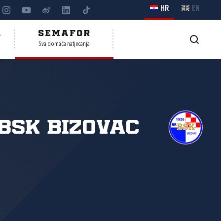
HR
EN
A
SEMAFOR
Sva domaća natjecanja
BSK Bizovac