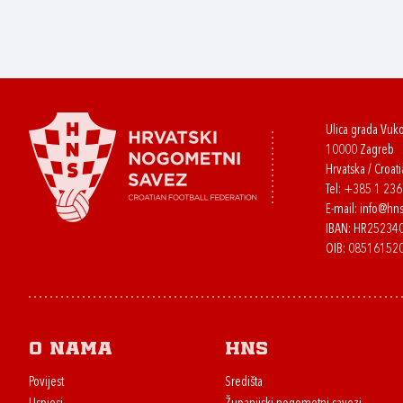
Ulica grada Vuk
10000 Zagreb
Hrvatska / Croati
Tel:
+385 1 23
E-mail:
info@hns
IBAN: HR2523
OIB: 08516152
O nama
HNS
Povijest
Središta