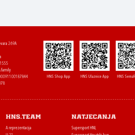
ovara 269A
a
61555
.family
HNS Shop App
HNS Ulaznice App
HNS Semaf
400091100187844
078
HNS.team
Natjecanja
A reprezentacija
Supersport HNL