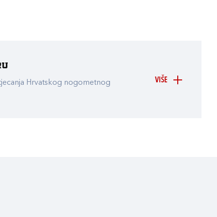
ru
VIŠE
atjecanja Hrvatskog nogometnog