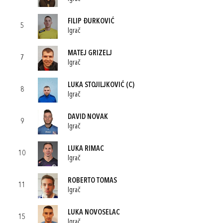
FILIP ĐURKOVIĆ
5
Igrač
MATEJ GRIZELJ
7
Igrač
LUKA STOJILJKOVIĆ
(C)
8
Igrač
DAVID NOVAK
9
Igrač
LUKA RIMAC
10
Igrač
ROBERTO TOMAS
11
Igrač
LUKA NOVOSELAC
15
Igrač