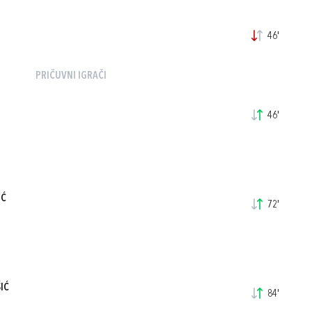
46'
PRIČUVNI IGRAČI
46'
IĆ
72'
IĆ
84'