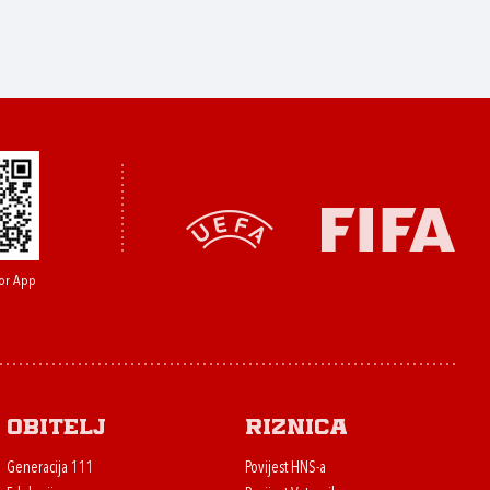
or App
Obitelj
Riznica
Generacija 111
Povijest HNS-a