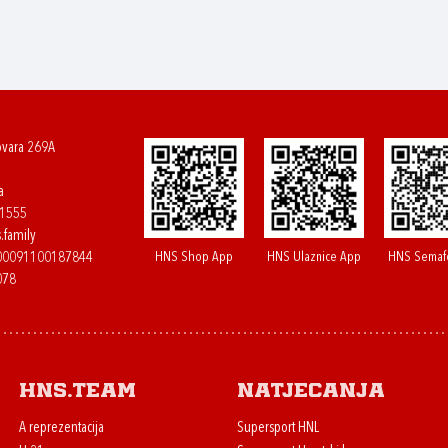
ovara 269A
a
61555
.family
HNS Shop App
HNS Ulaznice App
HNS Semaf
400091100187844
078
HNS.team
Natjecanja
A reprezentacija
Supersport HNL