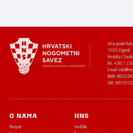
Ulica grada Vuk
10000 Zagreb
Hrvatska / Croati
Tel:
+385 1 23
E-mail:
info@hns
IBAN: HR2523
OIB: 08516152
O nama
HNS
Povijest
Središta