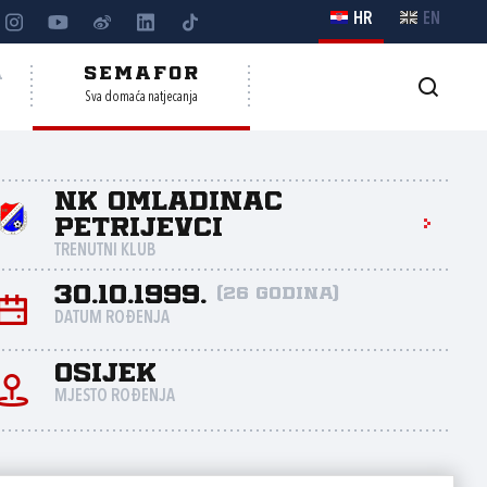
HR
EN
A
SEMAFOR
Sva domaća natjecanja
NK Omladinac
Petrijevci
TRENUTNI KLUB
30.10.1999.
(26 godina)
DATUM ROĐENJA
Osijek
MJESTO ROĐENJA