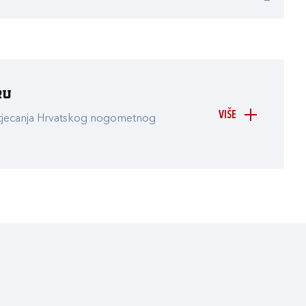
ru
VIŠE
atjecanja Hrvatskog nogometnog