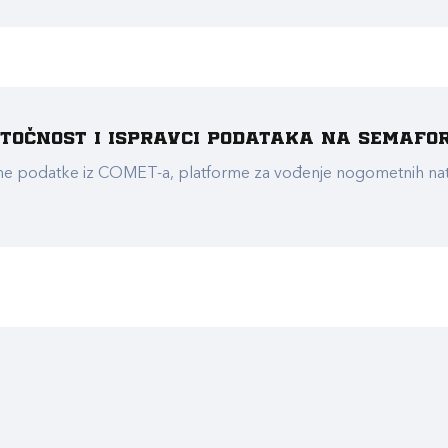
e točnost i ispravci podataka na Semafo
ualne podatke iz COMET-a, platforme za vođenje nogometnih n