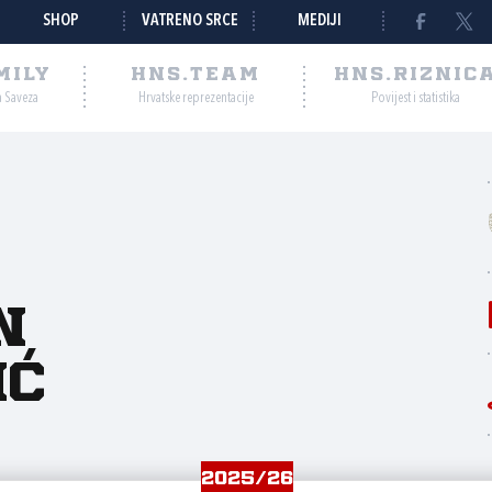
SHOP
VATRENO SRCE
MEDIJI
MILY
HNS.TEAM
HNS.RIZNIC
a Saveza
Hrvatske reprezentacije
Povijest i statistika
n
ić
2025/26