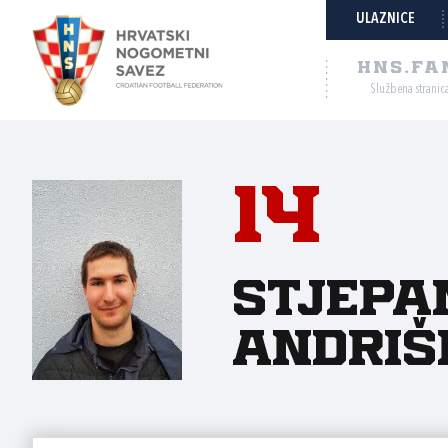
ULAZNICE
HNS.FA
Službena stranic
14
Stjepa
Andriš