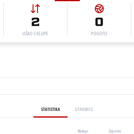
2
0
UŠAO S KLUPE
POGOTCI
STATISTIKA
UTAKMICE
Nastupi
Započeo