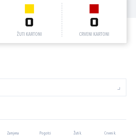
0
0
ŽUTI KARTONI
CRVENI KARTONI
Zamjena
Pogotci
Žuti k.
Crveni k.