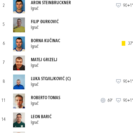
ARON STEINBRUCKNER
2
90+1'
Igrač
FILIP ĐURKOVIĆ
5
Igrač
BORNA KUČINAC
6
37'
Igrač
MATEJ GRIZELJ
7
Igrač
LUKA STOJILJKOVIĆ
(C)
8
90+1'
Igrač
ROBERTO TOMAS
11
69'
90+1'
Igrač
LEON BARIĆ
14
Igrač