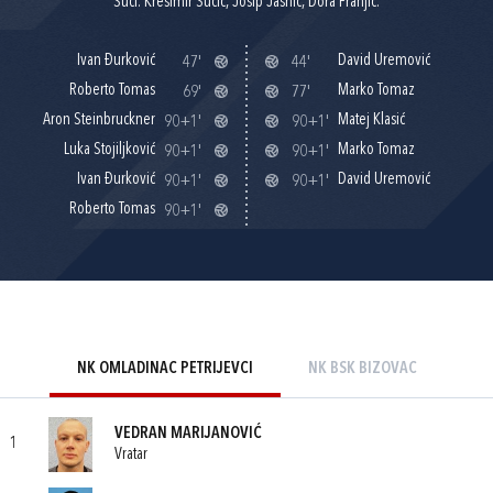
Suci: Krešimir Sučić, Josip Jasnić, Dora Franjić.
Ivan Đurković
David Uremović
47'
44'
Roberto Tomas
Marko Tomaz
69'
77'
Aron Steinbruckner
Matej Klasić
90+1'
90+1'
Luka Stojiljković
Marko Tomaz
90+1'
90+1'
Ivan Đurković
David Uremović
90+1'
90+1'
Roberto Tomas
90+1'
NK OMLADINAC PETRIJEVCI
NK BSK BIZOVAC
VEDRAN MARIJANOVIĆ
1
Vratar