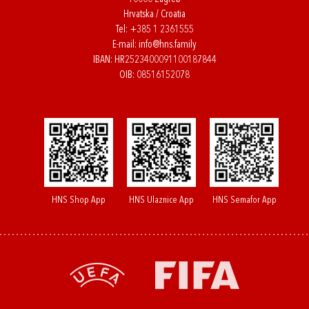
Hrvatska / Croatia
Tel:
+385 1 2361555
E-mail:
info@hns.family
IBAN: HR2523400091100187844
OIB: 08516152078
HNS Shop App
HNS Ulaznice App
HNS Semafor App