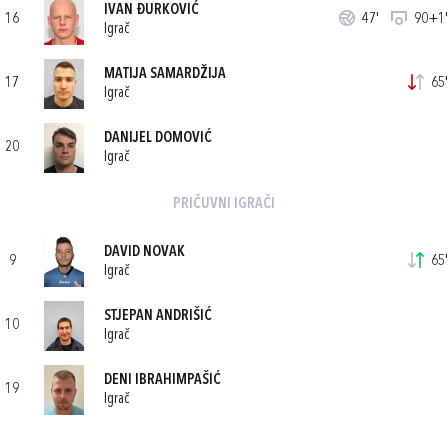
IVAN ĐURKOVIĆ
16
47'
90+1'
Igrač
MATIJA SAMARDŽIJA
17
65'
Igrač
DANIJEL DOMOVIĆ
20
Igrač
PRIČUVNI IGRAČI
DAVID NOVAK
9
65'
Igrač
STJEPAN ANDRIŠIĆ
10
Igrač
DENI IBRAHIMPAŠIĆ
19
Igrač