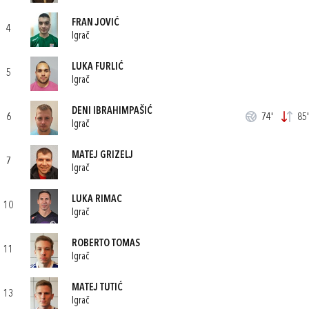
FRAN JOVIĆ
4
Igrač
LUKA FURLIĆ
5
Igrač
DENI IBRAHIMPAŠIĆ
6
74'
85'
Igrač
MATEJ GRIZELJ
7
Igrač
LUKA RIMAC
10
Igrač
ROBERTO TOMAS
11
Igrač
MATEJ TUTIĆ
13
Igrač