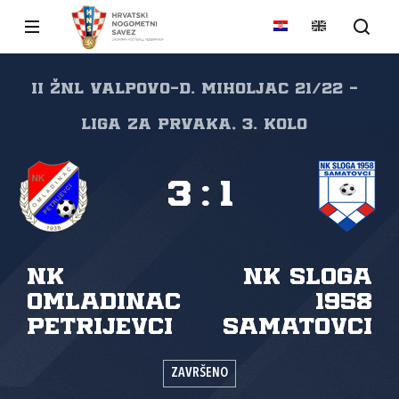
II ŽNL VALPOVO-D. MIHOLJAC 21/22 -
Liga za prvaka, 3. kolo
3
:
1
NK
NK Sloga
Omladinac
1958
Petrijevci
Samatovci
ZAVRŠENO