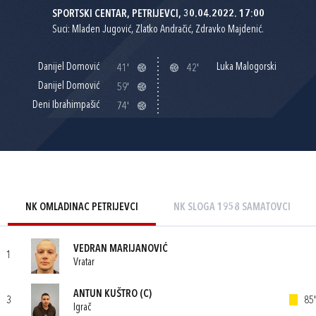
SPORTSKI CENTAR, PETRIJEVCI, 30.04.2022. 17:00
Suci: Mladen Jugović, Zlatko Andračić, Zdravko Majdenić.
Danijel Domović
Luka Malogorski
41'
42'
Danijel Domović
59'
Deni Ibrahimpašić
74'
NK OMLADINAC PETRIJEVCI
NK SLOGA 1958 SAMATOVCI
VEDRAN MARIJANOVIĆ
1
Vratar
ANTUN KUŠTRO
(C)
3
85'
Igrač