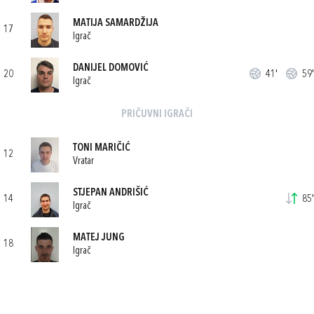
MATIJA SAMARDŽIJA
17
Igrač
DANIJEL DOMOVIĆ
20
41'
59'
Igrač
PRIČUVNI IGRAČI
TONI MARIČIĆ
12
Vratar
STJEPAN ANDRIŠIĆ
14
85'
Igrač
MATEJ JUNG
18
Igrač