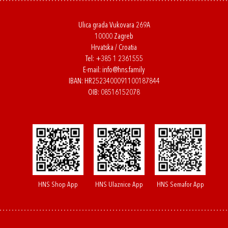
Ulica grada Vukovara 269A
10000 Zagreb
Hrvatska / Croatia
Tel:
+385 1 2361555
E-mail:
info@hns.family
IBAN: HR2523400091100187844
OIB: 08516152078
HNS Shop App
HNS Ulaznice App
HNS Semafor App