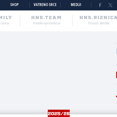
SHOP
VATRENO SRCE
MEDIJI
MILY
HNS.TEAM
HNS.RIZNIC
a Saveza
Hrvatske reprezentacije
Povijest i statistika
2025/26