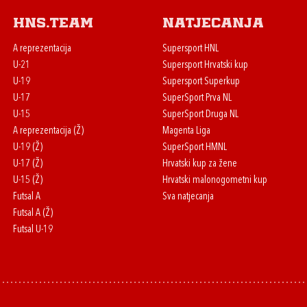
HNS.team
Natjecanja
A reprezentacija
Supersport HNL
U-21
Supersport Hrvatski kup
U-19
Supersport Superkup
U-17
SuperSport Prva NL
U-15
SuperSport Druga NL
A reprezentacija (Ž)
Magenta Liga
U-19 (Ž)
SuperSport HMNL
U-17 (Ž)
Hrvatski kup za žene
U-15 (Ž)
Hrvatski malonogometni kup
Futsal A
Sva natjecanja
Futsal A (Ž)
Futsal U-19