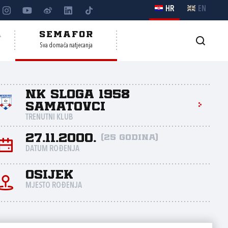
HR
EN
A
SEMAFOR
Sva domaća natjecanja
NK Sloga 1958
Samatovci
TRENUTNI KLUB
27.11.2000.
(25 godina)
DATUM ROĐENJA
Osijek
MJESTO ROĐENJA