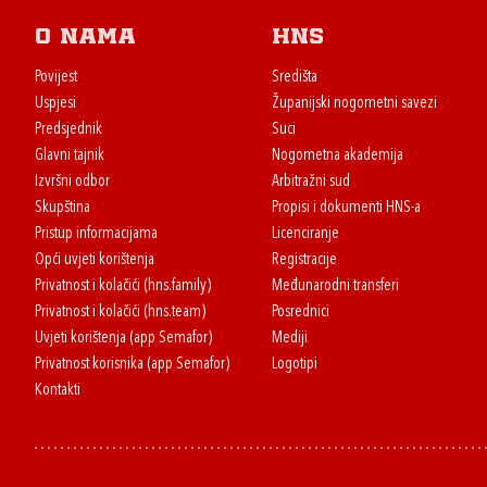
O nama
HNS
Povijest
Središta
Uspjesi
Županijski nogometni savezi
Predsjednik
Suci
Glavni tajnik
Nogometna akademija
Izvršni odbor
Arbitražni sud
Skupština
Propisi i dokumenti HNS-a
Pristup informacijama
Licenciranje
Opći uvjeti korištenja
Registracije
Privatnost i kolačići (hns.family)
Međunarodni transferi
Privatnost i kolačići (hns.team)
Posrednici
Uvjeti korištenja (app Semafor)
Mediji
Privatnost korisnika (app Semafor)
Logotipi
Kontakti