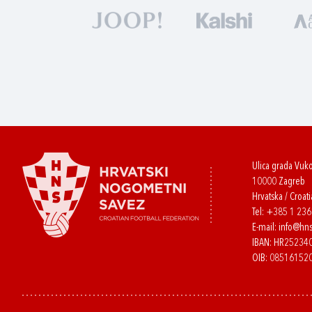
Ulica grada Vuk
10000 Zagreb
Hrvatska / Croati
Tel:
+385 1 23
E-mail:
info@hns
IBAN: HR2523
OIB: 08516152