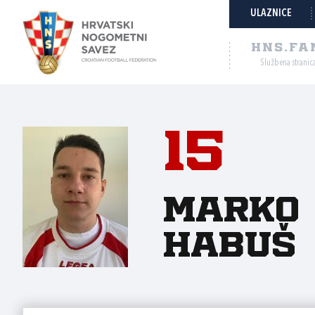
ULAZNICE
HNS.FA
Službena stranic
15
Marko
Habuš