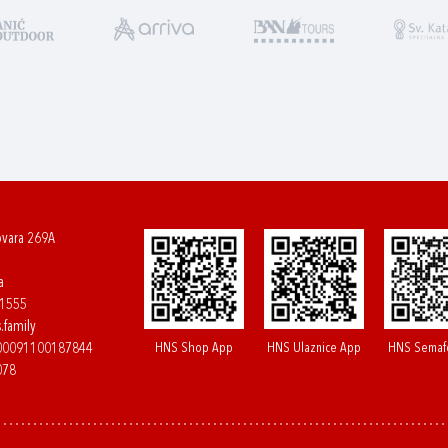
ovara 269A
a
61555
.family
HNS Shop App
HNS Ulaznice App
HNS Semaf
400091100187844
078