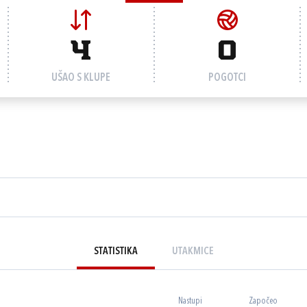
4
0
UŠAO S KLUPE
POGOTCI
STATISTIKA
UTAKMICE
Nastupi
Započeo