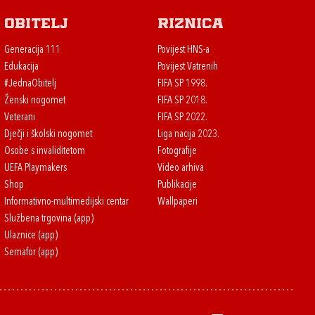
Obitelj
Riznica
Generacija 111
Povijest HNS-a
Edukacija
Povijest Vatrenih
#JednaObitelj
FIFA SP 1998.
Ženski nogomet
FIFA SP 2018.
Veterani
FIFA SP 2022.
Dječji i školski nogomet
Liga nacija 2023.
Osobe s invaliditetom
Fotografije
UEFA Playmakers
Video arhiva
Shop
Publikacije
Informativno-multimedijski centar
Wallpaperi
Službena trgovina (app)
Ulaznice (app)
Semafor (app)