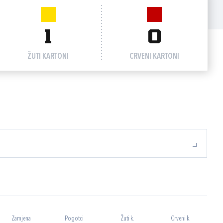
1
0
ŽUTI KARTONI
CRVENI KARTONI
Zamjena
Pogotci
Žuti k.
Crveni k.