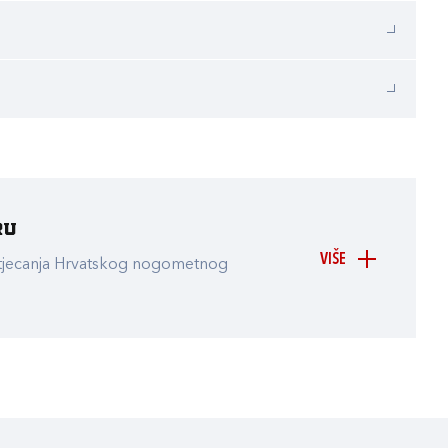
ru
VIŠE
atjecanja Hrvatskog nogometnog