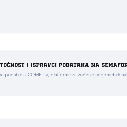
e točnost i ispravci podataka na Semafo
ualne podatke iz COMET-a, platforme za vođenje nogometnih n