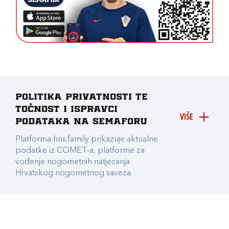
Politika privatnosti te
točnost i ispravci
VIŠE
podataka na Semaforu
Platforma hns.family prikazuje aktualne
podatke iz COMET-a, platforme za
vođenje nogometnih natjecanja
Hrvatskog nogometnog saveza.