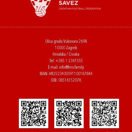
Ulica grada Vukovara 269A
10000 Zagreb
Hrvatska / Croatia
Tel:
+385 1 2361555
E-mail:
info@hns.family
IBAN: HR2523400091100187844
OIB: 08516152078