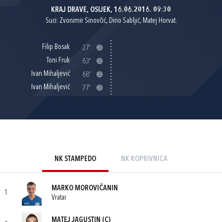
KRAJ DRAVE, OSIJEK, 16.06.2016. 09:30
Suci: Zvonimir Sinovčić, Dino Sabljić, Matej Horvat.
Filip Bosak
27'
Toni Fruk
63'
Ivan Mihaljević
68'
Ivan Mihaljević
77'
NK STAMPEDO
NK KOPRIVNICA
MARKO MOROVIČANIN
1
Vratar
MATEJ JAGUSTIN
(C)