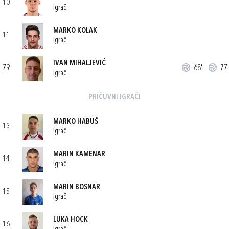
10
Igrač
MARKO KOLAK
11
Igrač
IVAN MIHALJEVIĆ
79
68'
77'
Igrač
PRIČUVNI IGRAČI
MARKO HABUŠ
13
Igrač
MARIN KAMENAR
14
Igrač
MARIN BOSNAR
15
Igrač
LUKA HOCK
16