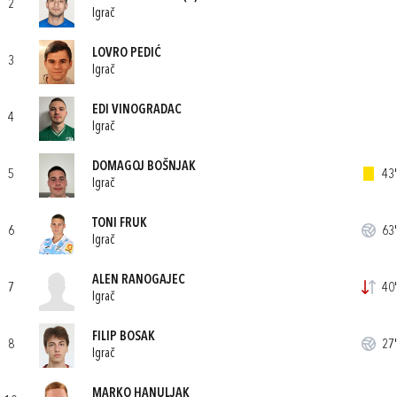
2
Igrač
LOVRO PEDIĆ
3
Igrač
EDI VINOGRADAC
4
Igrač
DOMAGOJ BOŠNJAK
5
43'
Igrač
TONI FRUK
6
63'
Igrač
ALEN RANOGAJEC
7
40'
Igrač
FILIP BOSAK
8
27'
Igrač
MARKO HANULJAK