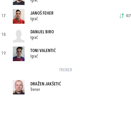
Igrač
JANOŠ FEHER
17
40'
Igrač
DANIJEL BIRO
18
Igrač
TONI VALENTIĆ
19
Igrač
TRENER
DRAŽEN JAKŠETIĆ
Trener