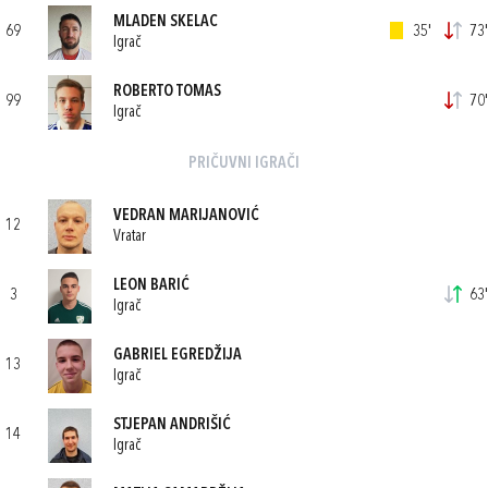
MLADEN SKELAC
69
35'
73'
Igrač
ROBERTO TOMAS
99
70'
Igrač
PRIČUVNI IGRAČI
VEDRAN MARIJANOVIĆ
12
Vratar
LEON BARIĆ
3
63'
Igrač
GABRIEL EGREDŽIJA
13
Igrač
STJEPAN ANDRIŠIĆ
14
Igrač