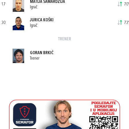
MATIJA SAMARDŽIJA
17
70'
Igrač
JURICA KOŠKI
30
73'
Igrač
TRENER
GORAN BRKIĆ
Trener