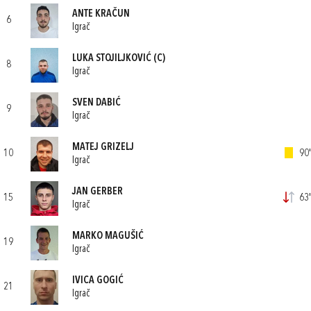
ANTE KRAČUN
6
Igrač
LUKA STOJILJKOVIĆ
(C)
8
Igrač
SVEN DABIĆ
9
Igrač
MATEJ GRIZELJ
10
90'
Igrač
JAN GERBER
15
63'
Igrač
MARKO MAGUŠIĆ
19
Igrač
IVICA GOGIĆ
21
Igrač