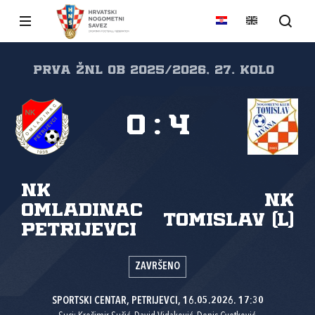
Prva ŽNL OB 2025/2026, 27. kolo
0
:
4
NK
NK
Omladinac
Tomislav (L)
Petrijevci
ZAVRŠENO
SPORTSKI CENTAR, PETRIJEVCI, 16.05.2026. 17:30