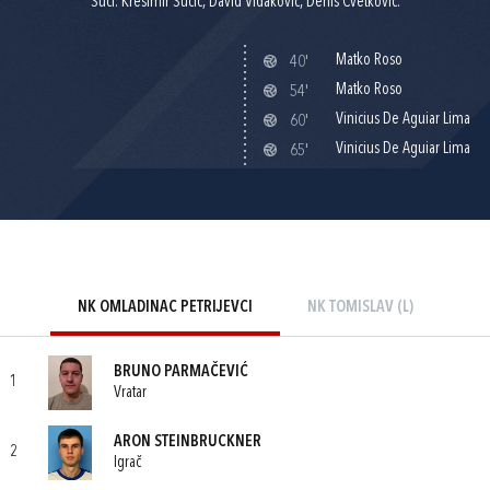
Suci: Krešimir Sučić, David Vidaković, Denis Cvetković.
Matko Roso
40'
Matko Roso
54'
Vinicius De Aguiar Lima
60'
Vinicius De Aguiar Lima
65'
NK OMLADINAC PETRIJEVCI
NK TOMISLAV (L)
BRUNO PARMAČEVIĆ
1
Vratar
ARON STEINBRUCKNER
2
Igrač