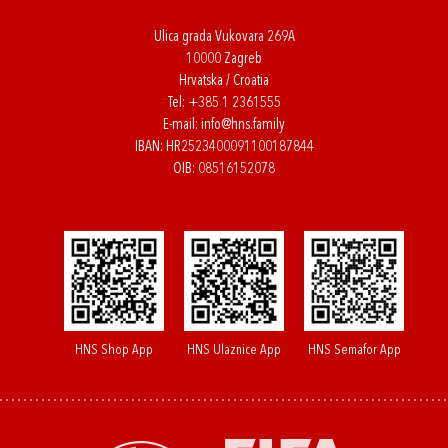
Ulica grada Vukovara 269A
10000 Zagreb
Hrvatska / Croatia
Tel:
+385 1 2361555
E-mail:
info@hns.family
IBAN: HR2523400091100187844
OIB: 08516152078
HNS Shop App
HNS Ulaznice App
HNS Semafor App