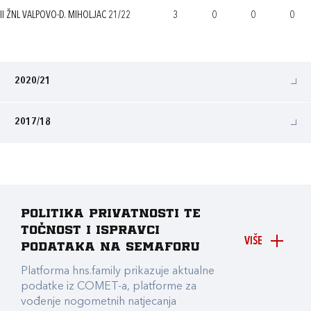
II ŽNL VALPOVO-D. MIHOLJAC 21/22
3
0
0
0
2020/21
2017/18
Politika privatnosti te
točnost i ispravci
VIŠE
podataka na Semaforu
Platforma hns.family prikazuje aktualne
podatke iz COMET-a, platforme za
vođenje nogometnih natjecanja