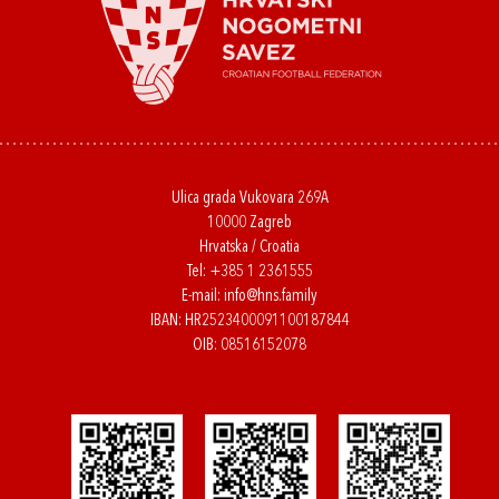
Ulica grada Vukovara 269A
10000 Zagreb
Hrvatska / Croatia
Tel:
+385 1 2361555
E-mail:
info@hns.family
IBAN: HR2523400091100187844
OIB: 08516152078