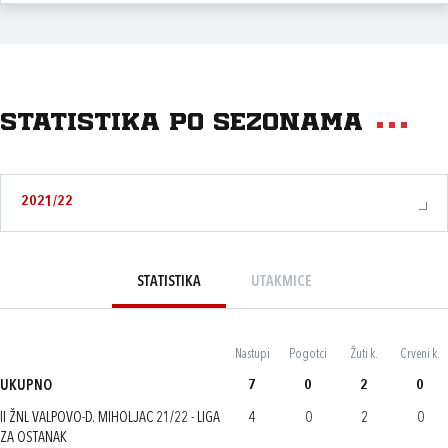
Statistika po sezonama
2021/22
STATISTIKA
UTAKMICE
Nastupi
Pogotci
Žuti k.
Crveni k.
UKUPNO
7
0
2
0
II ŽNL VALPOVO-D. MIHOLJAC 21/22 - LIGA
4
0
2
0
ZA OSTANAK