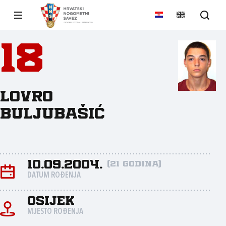
18
Lovro
Buljubašić
10.09.2004.
(21 godina)
DATUM ROĐENJA
Osijek
MJESTO ROĐENJA