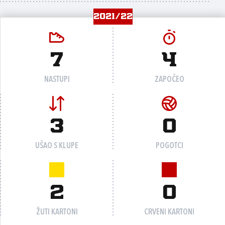
2021/22
7
4
NASTUPI
ZAPOČEO
3
0
UŠAO S KLUPE
POGOTCI
2
0
ŽUTI KARTONI
CRVENI KARTONI