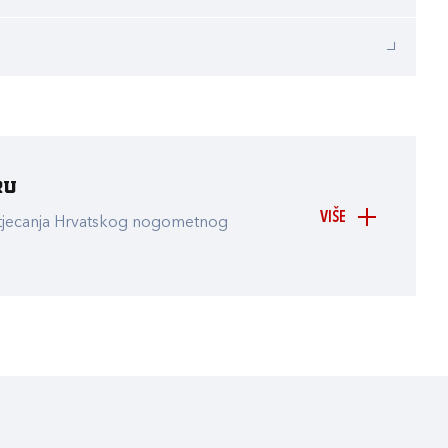
ru
VIŠE
atjecanja Hrvatskog nogometnog