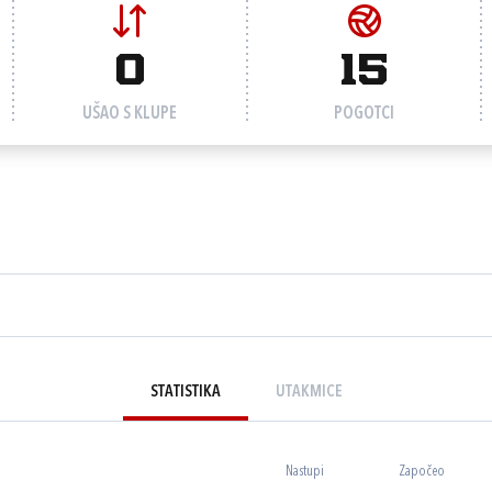
0
15
UŠAO S KLUPE
POGOTCI
STATISTIKA
UTAKMICE
Nastupi
Započeo