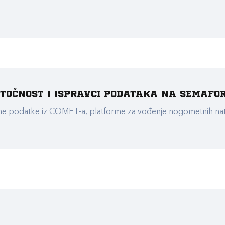
e točnost i ispravci podataka na Semafo
ualne podatke iz COMET-a, platforme za vođenje nogometnih n