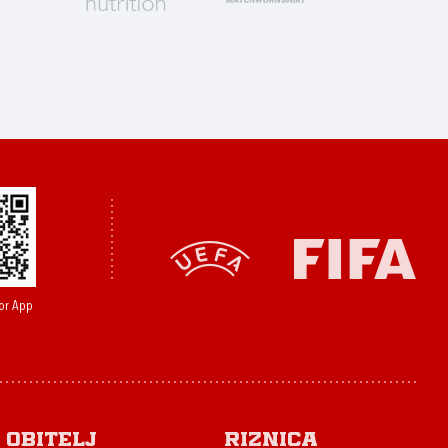
or App
Obitelj
Riznica