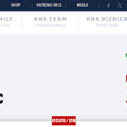
SHOP
VATRENO SRCE
MEDIJI
MILY
HNS.TEAM
HNS.RIZNIC
a Saveza
Hrvatske reprezentacije
Povijest i statistika
c
2025/26