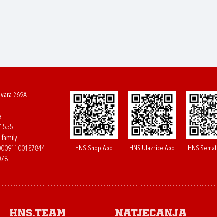
ovara 269A
a
61555
.family
HNS Shop App
HNS Ulaznice App
HNS Semaf
400091100187844
078
HNS.team
Natjecanja