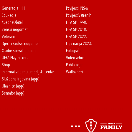
Generacija 111
Povijest HNS-a
Edukacija
Povijest Vatrenih
#JednaObitelj
FIFA SP 1998.
Ženski nogomet
FIFA SP 2018.
Veterani
FIFA SP 2022.
Dječji i školski nogomet
Liga nacija 2023.
Osobe s invaliditetom
Fotografije
UEFA Playmakers
Video arhiva
Shop
Publikacije
Informativno-multimedijski centar
Wallpaperi
Službena trgovina (app)
Ulaznice (app)
Semafor (app)