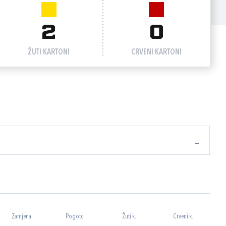
2
0
ŽUTI KARTONI
CRVENI KARTONI
Zamjena
Pogotci
Žuti k.
Crveni k.