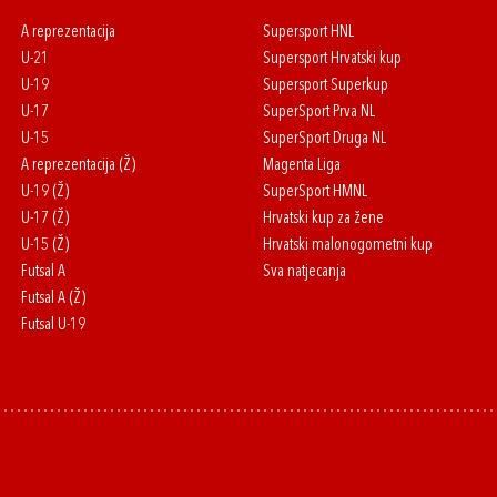
A reprezentacija
Supersport HNL
U-21
Supersport Hrvatski kup
U-19
Supersport Superkup
U-17
SuperSport Prva NL
U-15
SuperSport Druga NL
A reprezentacija (Ž)
Magenta Liga
U-19 (Ž)
SuperSport HMNL
U-17 (Ž)
Hrvatski kup za žene
U-15 (Ž)
Hrvatski malonogometni kup
Futsal A
Sva natjecanja
Futsal A (Ž)
Futsal U-19