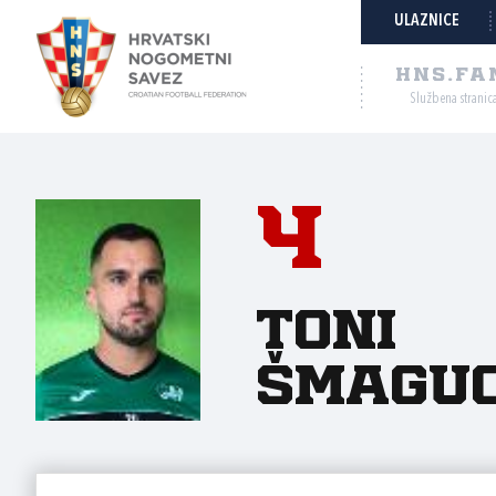
ULAZNICE
HNS.FA
Službena stranic
4
Toni
Šmagu