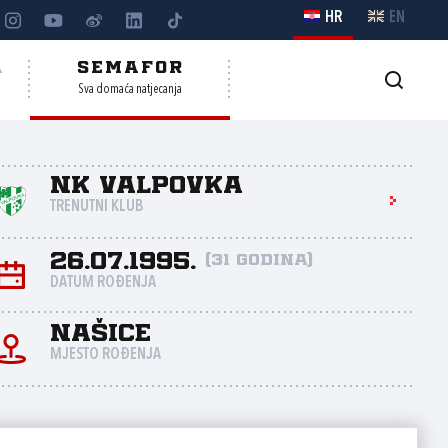
HR
EN
A
SEMAFOR
Sva domaća natjecanja
NK Valpovka
TRENUTNI KLUB
26.07.1995.
(31 godina)
DATUM ROĐENJA
Našice
MJESTO ROĐENJA