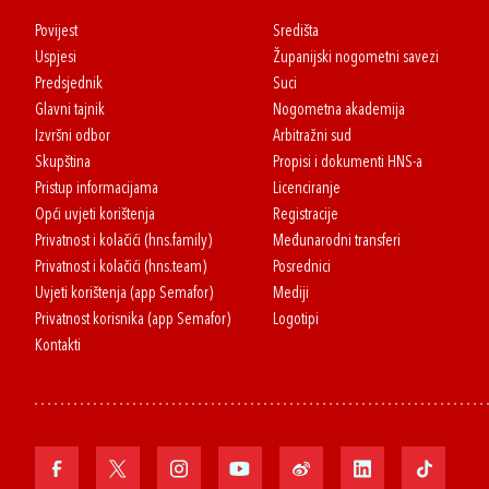
Povijest
Središta
Uspjesi
Županijski nogometni savezi
Predsjednik
Suci
Glavni tajnik
Nogometna akademija
Izvršni odbor
Arbitražni sud
Skupština
Propisi i dokumenti HNS-a
Pristup informacijama
Licenciranje
Opći uvjeti korištenja
Registracije
Privatnost i kolačići (hns.family)
Međunarodni transferi
Privatnost i kolačići (hns.team)
Posrednici
Uvjeti korištenja (app Semafor)
Mediji
Privatnost korisnika (app Semafor)
Logotipi
Kontakti