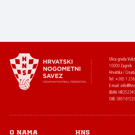
Ulica grada Vuk
10000 Zagreb
Hrvatska / Croati
Tel:
+385 1 23
E-mail:
info@hns
IBAN: HR2523
OIB: 08516152
O nama
HNS