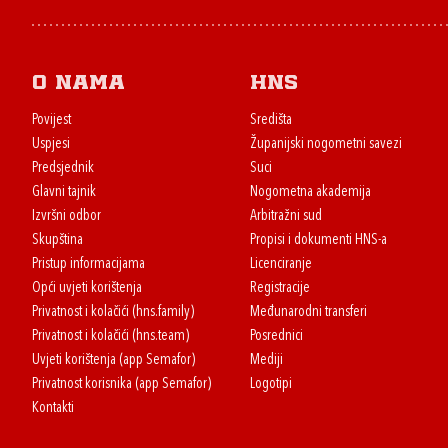
O nama
HNS
Povijest
Središta
Uspjesi
Županijski nogometni savezi
Predsjednik
Suci
Glavni tajnik
Nogometna akademija
Izvršni odbor
Arbitražni sud
Skupština
Propisi i dokumenti HNS-a
Pristup informacijama
Licenciranje
Opći uvjeti korištenja
Registracije
Privatnost i kolačići (hns.family)
Međunarodni transferi
Privatnost i kolačići (hns.team)
Posrednici
Uvjeti korištenja (app Semafor)
Mediji
Privatnost korisnika (app Semafor)
Logotipi
Kontakti