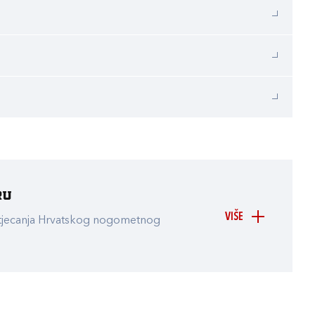
ru
VIŠE
atjecanja Hrvatskog nogometnog