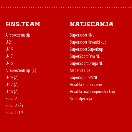
HNS.team
Natjecanja
A reprezentacija
Supersport HNL
U-21
Supersport Hrvatski kup
U-19
Supersport Superkup
U-17
SuperSport Prva NL
U-15
SuperSport Druga NL
A reprezentacija (Ž)
Magenta Liga
U-19 (Ž)
SuperSport HMNL
U-17 (Ž)
Hrvatski kup za žene
U-15 (Ž)
Hrvatski malonogometni kup
Futsal A
Sva natjecanja
Futsal A (Ž)
Futsal U-19