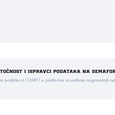
e točnost i ispravci podataka na Semafo
ualne podatke iz COMET-a, platforme za vođenje nogometnih n