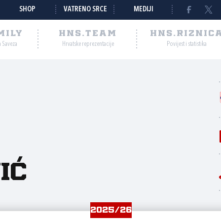
SHOP
VATRENO SRCE
MEDIJI
MILY
HNS.TEAM
HNS.RIZNIC
a Saveza
Hrvatske reprezentacije
Povijest i statistika
ić
2025/26