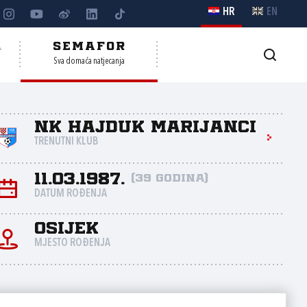
HR
EN
A
SEMAFOR
Sva domaća natjecanja
NK Hajduk Marijanci
TRENUTNI KLUB
11.03.1987.
(39 godina)
DATUM ROĐENJA
Osijek
MJESTO ROĐENJA