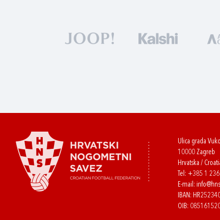
Ulica grada Vuk
10000 Zagreb
Hrvatska / Croati
Tel:
+385 1 23
E-mail:
info@hns
IBAN: HR2523
OIB: 08516152