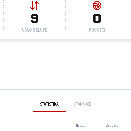
9
0
UŠAO S KLUPE
POGOTCI
STATISTIKA
UTAKMICE
Nastupi
Započeo