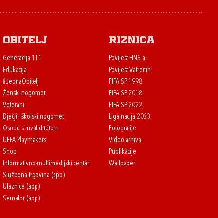
Obitelj
Riznica
Generacija 111
Povijest HNS-a
Edukacija
Povijest Vatrenih
#JednaObitelj
FIFA SP 1998.
Ženski nogomet
FIFA SP 2018.
Veterani
FIFA SP 2022.
Dječji i školski nogomet
Liga nacija 2023.
Osobe s invaliditetom
Fotografije
UEFA Playmakers
Video arhiva
Shop
Publikacije
Informativno-multimedijski centar
Wallpaperi
Službena trgovina (app)
Ulaznice (app)
Semafor (app)