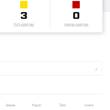
3
0
ŽUTI KARTONI
CRVENI KARTONI
Zamjena
Pogotci
Žuti k.
Crveni k.