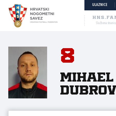
ULAZNICE
HNS.FA
Službena stranic
8
Mihael
Dubrov