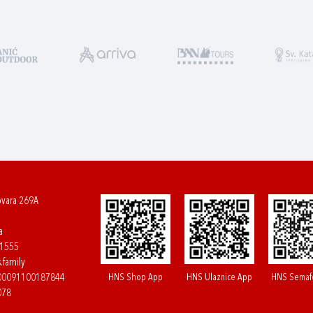
ovara 269A
a
61555
.family
HNS Shop App
HNS Ulaznice App
HNS Semaf
400091100187844
078