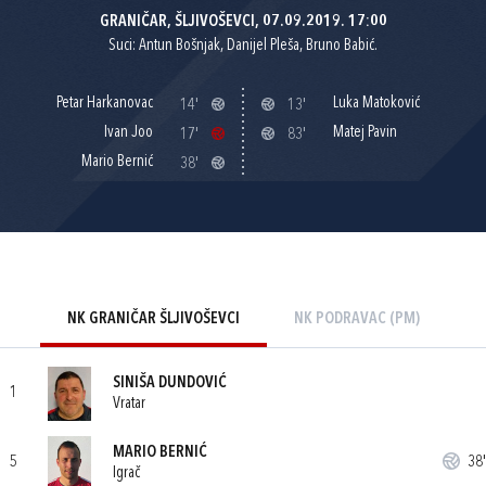
GRANIČAR, ŠLJIVOŠEVCI, 07.09.2019. 17:00
Suci: Antun Bošnjak, Danijel Pleša, Bruno Babić.
Petar Harkanovac
Luka Matoković
14'
13'
Ivan Joo
Matej Pavin
17'
83'
Mario Bernić
38'
NK GRANIČAR ŠLJIVOŠEVCI
NK PODRAVAC (PM)
SINIŠA DUNDOVIĆ
1
Vratar
MARIO BERNIĆ
5
38'
Igrač