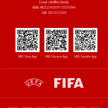
E-mail:
info@hns.family
IBAN: HR2523400091100187844
OIB: 08516152078
HNS Shop App
HNS Ulaznice App
HNS Semafor App