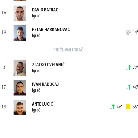
DAVID BATRAC
16
Igrač
PETAR HARKANOVAC
19
14'
Igrač
PRIČUVNI IGRAČI
ZLATKO CVETANIĆ
3
72'
Igrač
IVAN RADOČAJ
17
46'
Igrač
ANTE LUCIĆ
18
46'
55'
Igrač