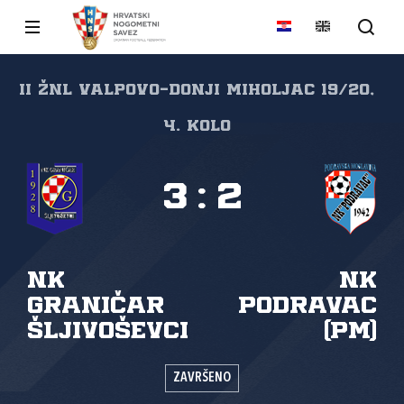
II ŽNL VALPOVO-DONJI MIHOLJAC 19/20,
4. kolo
3
:
2
NK
NK
Graničar
Podravac
Šljivoševci
(PM)
ZAVRŠENO