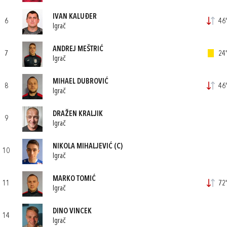
IVAN KALUĐER
6
46'
Igrač
ANDREJ MEŠTRIĆ
7
24'
Igrač
MIHAEL DUBROVIĆ
8
46'
Igrač
DRAŽEN KRALJIK
9
Igrač
NIKOLA MIHALJEVIĆ
(C)
10
Igrač
MARKO TOMIĆ
11
72'
Igrač
DINO VINCEK
14
Igrač