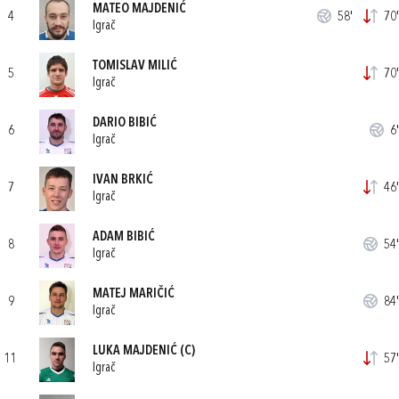
MATEO MAJDENIĆ
4
58'
70'
Igrač
TOMISLAV MILIĆ
5
70'
Igrač
DARIO BIBIĆ
6
6'
Igrač
IVAN BRKIĆ
7
46'
Igrač
ADAM BIBIĆ
8
54'
Igrač
MATEJ MARIČIĆ
9
84'
Igrač
LUKA MAJDENIĆ
(C)
11
57'
Igrač