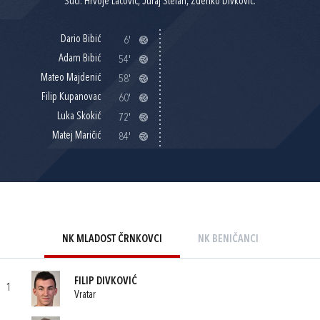
Suci: Hrvoje Lacović, Juraj Štefan, Zdenko Divković.
Dario Bibić
6'
Adam Bibić
54'
Mateo Majdenić
58'
Filip Kupanovac
60'
Luka Skokić
72'
Matej Maričić
84'
NK MLADOST ČRNKOVCI
NK BENIČANCI
FILIP DIVKOVIĆ
1
Vratar