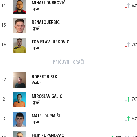
MIHAEL DUBROVIĆ
14
63'
Igrač
RENATO JERBIĆ
15
Igrač
TOMISLAV JURKOVIĆ
16
70'
Igrač
PRIČUVNI IGRAČI
ROBERT RISEK
22
Vratar
MIROSLAV GALIĆ
2
70'
Igrač
MATEJ DURMIŠI
3
63'
Igrač
FILIP KUPANOVAC