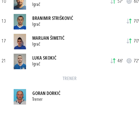
10
57'
60'
Igrač
BRANIMIR STRIŠKOVIĆ
13
70'
Igrač
MARIJAN ŠIMETIĆ
17
70'
Igrač
LUKA SKOKIĆ
21
46'
72'
Igrač
TRENER
GORAN DORKIĆ
Trener