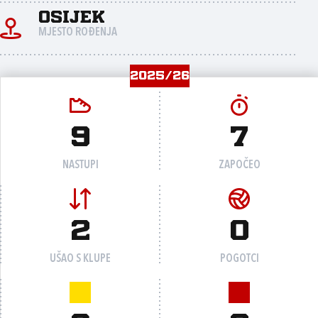
Osijek
MJESTO ROĐENJA
2025/26
9
7
NASTUPI
ZAPOČEO
2
0
UŠAO S KLUPE
POGOTCI