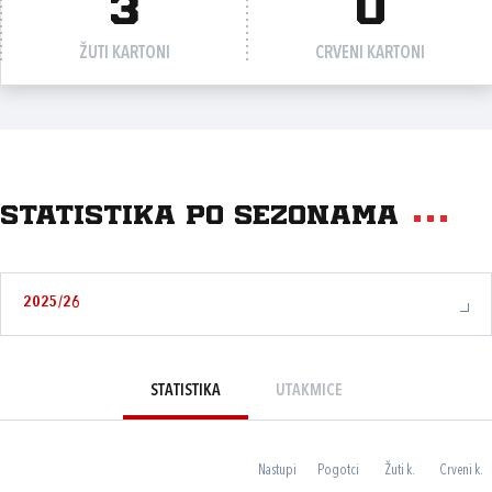
3
0
ŽUTI KARTONI
CRVENI KARTONI
Statistika po sezonama
2025/26
STATISTIKA
UTAKMICE
Nastupi
Pogotci
Žuti k.
Crveni k.