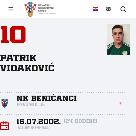
10
Patrik
Vidaković
NK Beničanci
TRENUTNI KLUB
16.07.2002.
(24 godine)
DATUM ROĐENJA