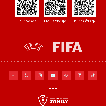
HNS Shop App
HNS Ulaznice App
HNS Semafor App