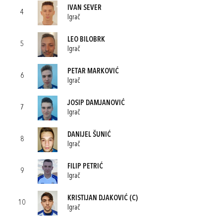
IVAN SEVER
4
Igrač
LEO BILOBRK
5
Igrač
PETAR MARKOVIĆ
6
Igrač
JOSIP DAMJANOVIĆ
7
Igrač
DANIJEL ŠUNIĆ
8
Igrač
FILIP PETRIĆ
9
Igrač
KRISTIJAN DJAKOVIĆ
(C)
10
Igrač