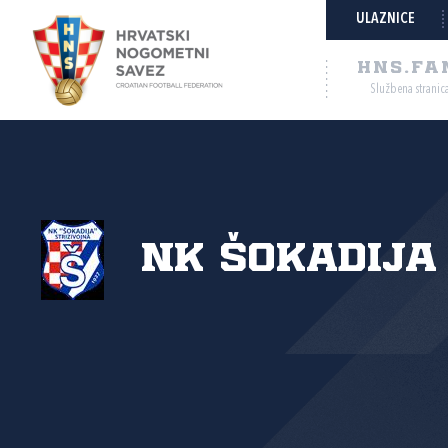
ULAZNICE
HNS.FA
Službena stranic
NK Šokadija 