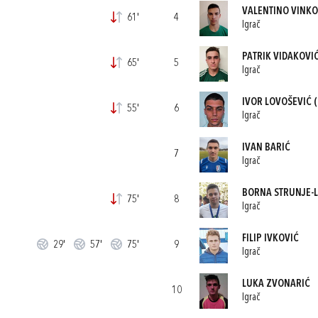
VALENTINO VINKO
61'
4
Igrač
PATRIK VIDAKOVI
65'
5
Igrač
IVOR LOVOŠEVIĆ
(
55'
6
Igrač
IVAN BARIĆ
7
Igrač
BORNA STRUNJE-
75'
8
Igrač
FILIP IVKOVIĆ
29'
57'
75'
9
Igrač
LUKA ZVONARIĆ
10
Igrač