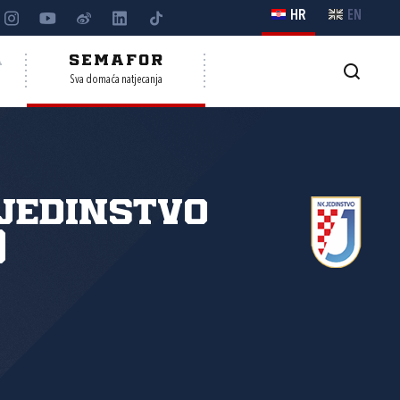
HR
EN
A
SEMAFOR
Sva domaća natjecanja
Jedinstvo
)