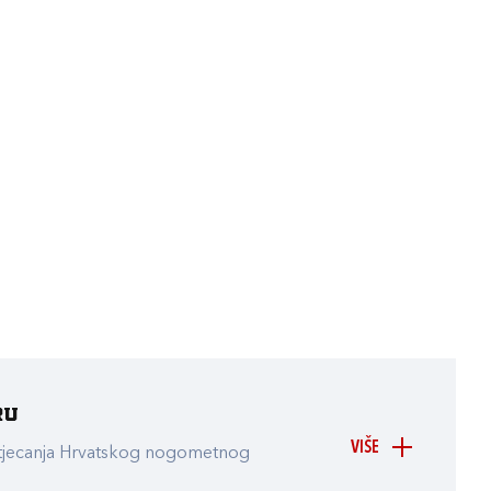
ru
VIŠE
atjecanja Hrvatskog nogometnog