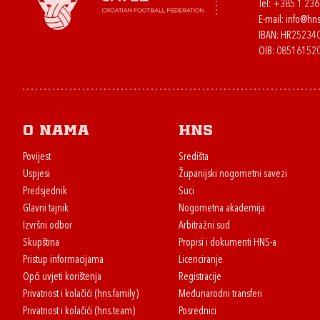
Tel:
+385 1 23
E-mail:
info@hns
IBAN: HR2523
OIB: 08516152
O nama
HNS
Povijest
Središta
Uspjesi
Županijski nogometni savezi
Predsjednik
Suci
Glavni tajnik
Nogometna akademija
Izvršni odbor
Arbitražni sud
Skupština
Propisi i dokumenti HNS-a
Pristup informacijama
Licenciranje
Opći uvjeti korištenja
Registracije
Privatnost i kolačići (hns.family)
Međunarodni transferi
Privatnost i kolačići (hns.team)
Posrednici