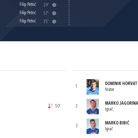
Filip Petrić
29'
Filip Petrić
57'
Filip Petrić
75'
DOMINIK HORVAT
1
Vratar
MARKO JAGORIN
50'
2
Igrač
MARKO BIBIĆ
3
Igrač