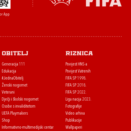
or App
Obitelj
Riznica
Generacija 111
Povijest HNS-a
Edukacija
Povijest Vatrenih
#JednaObitelj
FIFA SP 1998.
Ženski nogomet
FIFA SP 2018.
Veterani
FIFA SP 2022.
Dječji i školski nogomet
Liga nacija 2023.
Osobe s invaliditetom
Fotografije
UEFA Playmakers
Video arhiva
Shop
Publikacije
Informativno-multimedijski centar
Wallpaperi