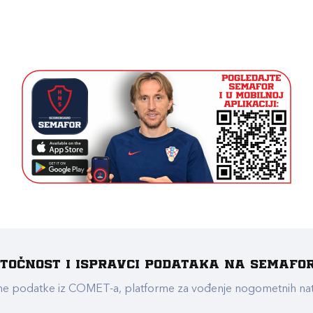
e točnost i ispravci podataka na Semafo
ualne podatke iz COMET-a, platforme za vođenje nogometnih n