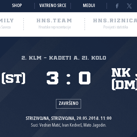
SHOP
VATRENO SRCE
MEDIJI
MILY
HNS.TEAM
HNS.RIZNIC
a Saveza
Hrvatske reprezentacije
Povijest i statistika
2. KLM - Kadeti A, 21. kolo
NK 
3
:
0
(St)
(DM
ZAVRŠENO
STRIZIVOJNA, STRIZIVOJNA, 20.05.2018. 11:00
Suci: Vedran Matić, Ivan Kedveš, Mato Jagodin.