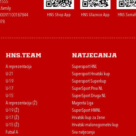
61555
.family
HNS Shop App
HNS Ulaznice App
HNS Semaf
400091100187844
078
HNS.team
Natjecanja
A reprezentacija
Supersport HNL
U-21
Supersport Hrvatski kup
U-19
Supersport Superkup
U-17
SuperSport Prva NL
U-15
SuperSport Druga NL
A reprezentacija (Ž)
Magenta Liga
U-19 (Ž)
SuperSport HMNL
U-17 (Ž)
Hrvatski kup za žene
U-15 (Ž)
Hrvatski malonogometni kup
Futsal A
Sva natjecanja