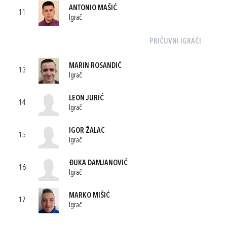
ANTONIO MAŠIĆ
11
Igrač
PRIČUVNI IGRAČI
MARIN ROSANDIĆ
13
Igrač
LEON JURIĆ
14
Igrač
IGOR ŽALAC
15
Igrač
ĐUKA DAMJANOVIĆ
16
Igrač
MARKO MIŠIĆ
17
Igrač