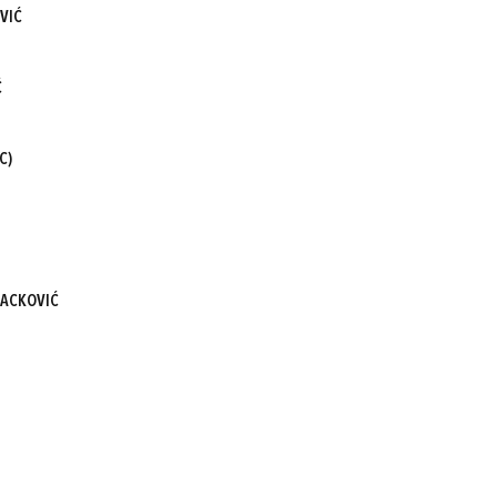
VIĆ
Ć
C)
LACKOVIĆ