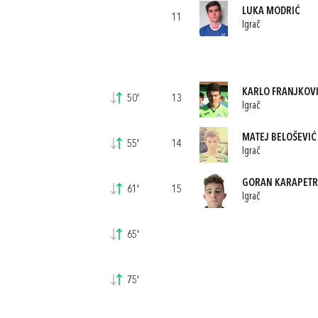
LUKA MODRIĆ
11
Igrač
KARLO FRANJKOV
50'
13
Igrač
MATEJ BELOŠEVIĆ
55'
14
Igrač
GORAN KARAPETR
61'
15
Igrač
65'
75'