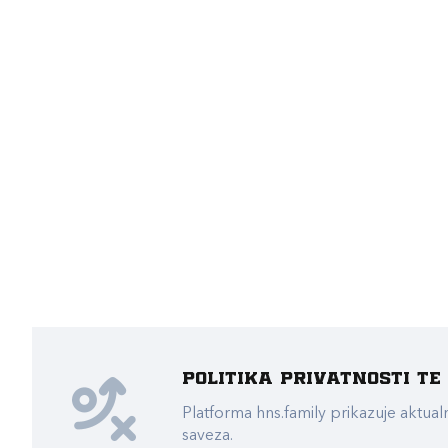
Politika privatnosti t
Platforma hns.family prikazuje akt
saveza.