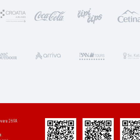
ovara 269A
a