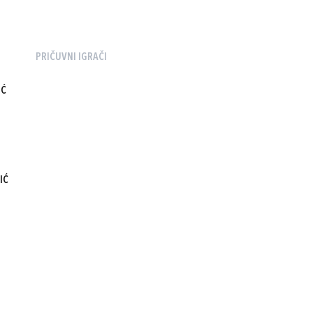
PRIČUVNI IGRAČI
IĆ
IĆ