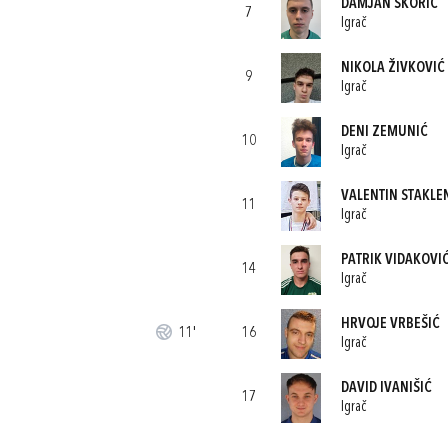
DAMJAN ŠKORIĆ
7
Igrač
NIKOLA ŽIVKOVIĆ
9
Igrač
DENI ZEMUNIĆ
10
Igrač
VALENTIN STAKLE
11
Igrač
PATRIK VIDAKOVI
14
Igrač
HRVOJE VRBEŠIĆ
11'
16
Igrač
DAVID IVANIŠIĆ
17
Igrač