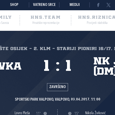
SHOP
VATRENO SRCE
MEDIJI
MILY
HNS.TEAM
HNS.RIZNIC
a Saveza
Hrvatske reprezentacije
Povijest i statistika
te Osijek - 2. KLM - Stariji pioniri 16/17, 
NK 
1
:
1
vka
(DM
ZAVRŠENO
SPORTSKI PARK VALPOVO, VALPOVO, 09.04.2017. 11:00
Lovro Pleša
Nikola Živković
11'
15'