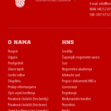
E-mail:
info@hns
IBAN: HR2523
OIB: 08516152
O nama
HNS
Povijest
Središta
Uspjesi
Županijski nogometni savezi
Predsjednik
Suci
Glavni tajnik
Nogometna akademija
Izvršni odbor
Arbitražni sud
Skupština
Propisi i dokumenti HNS-a
Pristup informacijama
Licenciranje
Opći uvjeti korištenja
Registracije
Privatnost i kolačići (hns.family)
Međunarodni transferi
Privatnost i kolačići (hns.team)
Posrednici