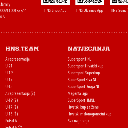
.family
HNS Shop App
HNS Ulaznice App
HNS Semaf
400091100187844
078
HNS.team
Natjecanja
A reprezentacija
Supersport HNL
U-21
Supersport Hrvatski kup
U-19
Supersport Superkup
U-17
SuperSport Prva NL
U-15
SuperSport Druga NL
A reprezentacija (Ž)
Magenta Liga
U-19 (Ž)
SuperSport HMNL
U-17 (Ž)
Hrvatski kup za žene
U-15 (Ž)
Hrvatski malonogometni kup
Futsal A
Sva natjecanja