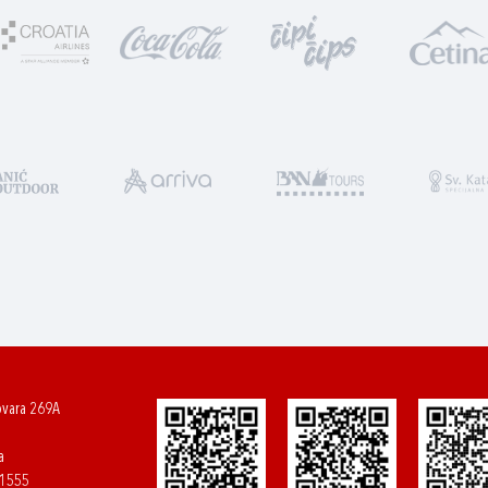
ovara 269A
a
61555