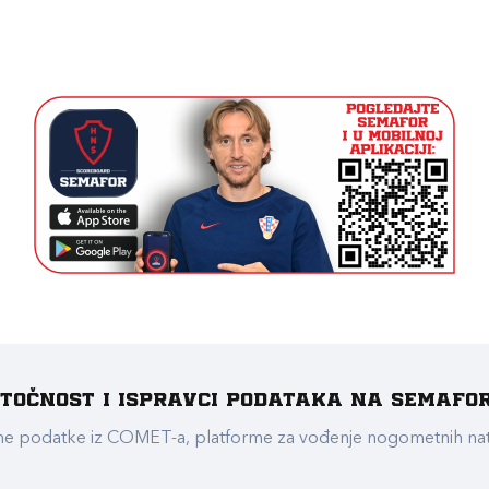
e točnost i ispravci podataka na Semafo
ualne podatke iz COMET-a, platforme za vođenje nogometnih n