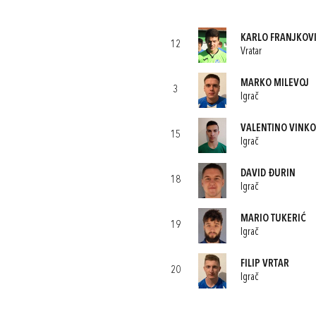
KARLO FRANJKOV
12
Vratar
MARKO MILEVOJ
3
Igrač
VALENTINO VINKO
15
Igrač
DAVID ĐURIN
18
Igrač
MARIO TUKERIĆ
19
Igrač
FILIP VRTAR
20
Igrač