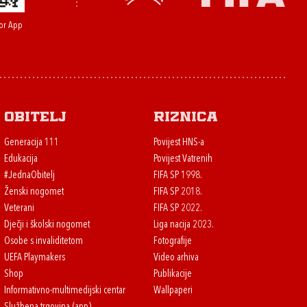
or App
Obitelj
Riznica
Generacija 111
Povijest HNS-a
Edukacija
Povijest Vatrenih
#JednaObitelj
FIFA SP 1998.
Ženski nogomet
FIFA SP 2018.
Veterani
FIFA SP 2022.
Dječji i školski nogomet
Liga nacija 2023.
Osobe s invaliditetom
Fotografije
UEFA Playmakers
Video arhiva
Shop
Publikacije
Informativno-multimedijski centar
Wallpaperi