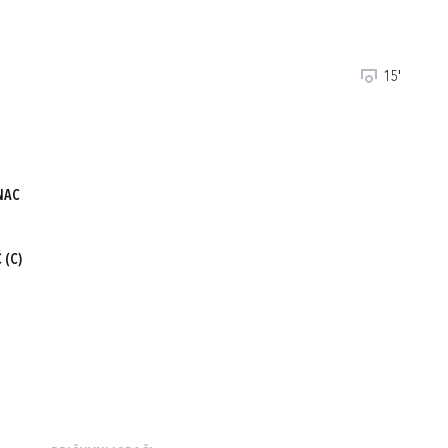
15'
NAC
Ć
(C)