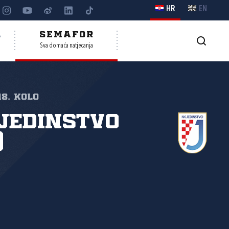
HR
EN
A
SEMAFOR
Sva domaća natjecanja
18. kolo
Jedinstvo
)