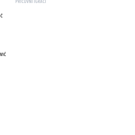
PRIČUVNI IGRAČI
IĆ
VIĆ