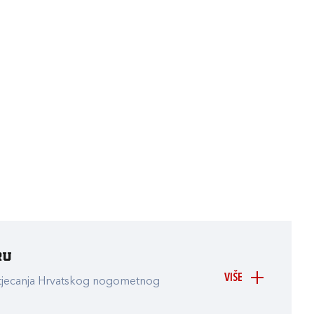
ru
VIŠE
atjecanja Hrvatskog nogometnog