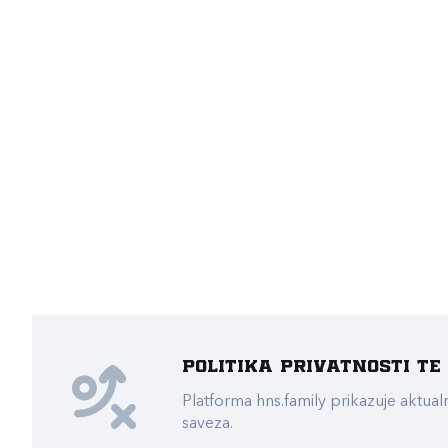
Politika privatnosti t
Platforma hns.family prikazuje akt
saveza.