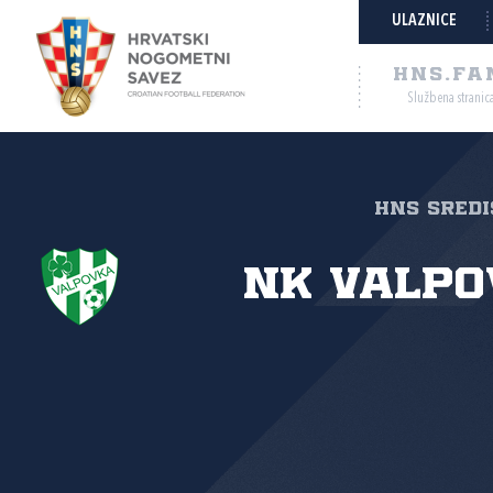
ULAZNICE
HNS.FA
Službena stranic
HNS Središ
NK Valpo