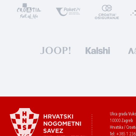
Ulica grada Vuk
10000 Zagreb
Hrvatska / Croati
Tel:
+385 1 23