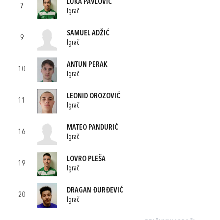
LUKA PAVLOVIĆ
7
Igrač
SAMUEL ADŽIĆ
9
Igrač
ANTUN PERAK
10
Igrač
LEONID OROZOVIĆ
11
Igrač
MATEO PANDURIĆ
16
Igrač
LOVRO PLEŠA
19
Igrač
DRAGAN ĐURĐEVIĆ
20
Igrač